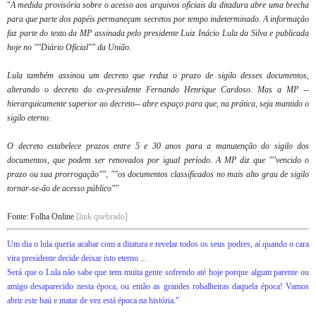
"
A medida provisória sobre o acesso aos arquivos oficiais da ditadura abre uma brecha
para que parte dos papéis permaneçam secretos por tempo indeterminado. A informação
faz parte do texto da MP assinada pelo presidente Luiz Inácio Lula da Silva e publicada
hoje no ""Diário Oficial"" da União.
Lula também assinou um decreto que reduz o prazo de sigilo desses documentos,
alterando o decreto do ex-presidente Fernando Henrique Cardoso. Mas a MP --
hierarquicamente superior ao decreto-- abre espaço para que, na prática, seja mantido o
sigilo eterno.
O decreto estabelece prazos entre 5 e 30 anos para a manutenção do sigilo dos
documentos, que podem ser renovados por igual período. A MP diz que ""vencido o
prazo ou sua prorrogação"", ""os documentos classificados no mais alto grau de sigilo
tornar-se-ão de acesso público""
Fonte: Folha Online
[link quebrado]
Um dia o lula queria acabar com a ditatura e revelar todos os seus podres, aí quando o cara
vira presidente decide deixar isto eterno ...
Será que o Lula não sabe que tem muita gente sofrendo até hoje porque algum parente ou
amigo desaparecido nesta época, ou então as grandes robalheiras daquela época! Vamos
abrir este baú e matar de vez está época na história.
"