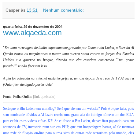
Casper
às
13:51
Nenhum comentário:
quarta-feira, 29 de dezembro de 2004
www.alqaeda.com
"
Em uma mensagem de áudio supostamente gravada por Osama bin Laden, o líder da Al
Qaeda exorta os muçulmanos a travar uma guerra santa contra as forças dos Estados
Unidos e o governo no Iraque, dizendo que eles estariam cometendo ""um grave
pecado"" se não fizessem isso.
A fita foi colocada na internet nesta terça-feira, um dia depois de a rede de TV Al Jazira
(Qatar) ter divulgado partes dela"
Fonte: Folha Online
[link quebrado]
Será que o Bin Laden tem um Blog? Será que ele tem um website? Pois é o que falta, pois
sem sombra de dúvidas a Al Jazira recebe uma grana alta do inimigo número um dos EUA
para exibir estes videos e fitas K7! Se eu fosse o Bin Laden, de ver ficar pagando caro em
anuncios de TV, investiria num site em PHP, que tem hospedagem barata, aí ele mantava
uma rede de filiação on-line para outros sites de outras rede terroristas pelo mundo, eles