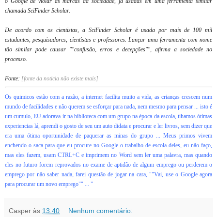
o Google de violar as marcas da sociedade, já usadas em uma ferramenta similar
chamada SciFinder Scholar.
De acordo com os cientistas, a SciFinder Scholar é usada por mais de 100 mil
estudantes, pesquisadores, cientistas e professores. Lançar uma ferramenta com nome
tão similar pode causar ""confusão, erros e decepções"", afirma a sociedade no
processo.
Fonte:
[fonte da noticia não existe mais]
Os quimicos estão com a razão, a internet facilita muito a vida, as crianças crescem num
mundo de facilidades e não querem se esforçar para nada, nem mesmo para pensar ... isto é
um cumulo, EU adorava ir na biblioteca com um grupo na época da escola, tihamos ótimas
experiencias lá, aprendi o gosto de seu um auto didata e procurar e ler livros, sem dizer que
era uma ótima oportunidade de paquerar as minas do grupo ... Meus primos vivem
enchendo o saca para que eu procure no Google o trabalho de escola deles, eu não faço,
mas eles fazem, usam CTRL+C e imprimem no Word sem ler uma palavra, mas quando
eles no futuro forem reprovados no exame de aptidão de algum emprego ou perderem o
emprego por não saber nada, farei questão de jogar na cara, ""Vai, use o Google agora
para procurar um novo emprego"" ...
"
Casper
às
13:40
Nenhum comentário: