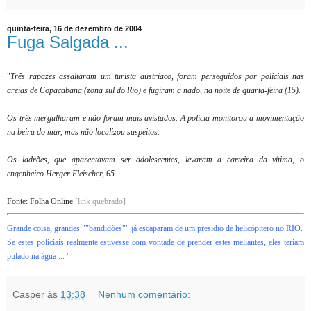
quinta-feira, 16 de dezembro de 2004
Fuga Salgada ...
"
Três rapazes assaltaram um turista austríaco, foram perseguidos por policiais nas
areias de Copacabana (zona sul do Rio) e fugiram a nado, na noite de quarta-feira (15).
Os três mergulharam e não foram mais avistados. A polícia monitorou a movimentação
na beira do mar, mas não localizou suspeitos.
Os ladrões, que aparentavam ser adolescentes, levaram a carteira da vítima, o
engenheiro Herger Fleischer, 65.
Fonte: Folha Online
[link quebrado]
Grande coisa, grandes ""bandidões"" já escaparam de um presidio de helicópitero no RIO.
Se estes policiais realmente estivesse com vontade de prender estes meliantes, eles teriam
pulado na água ...
"
Casper
às
13:38
Nenhum comentário: