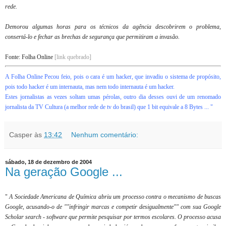
rede.
Demorou algumas horas para os técnicos da agência descobrirem o problema,
consertá-lo e fechar as brechas de segurança que permitiram a invasão.
Fonte: Folha Online
[link quebrado]
A Folha Online Pecou feio, pois o cara é um hacker, que invadiu o sistema de propósito,
pois todo hacker é um internauta, mas nem todo internauta é um hacker.
Estes jornalistas as vezes soltam umas pérolas, outro dia desses ouvi de um renomado
jornalista da TV Cultura (a melhor rede de tv do brasil) que 1 bit equivale a 8 Bytes ...
"
Casper
às
13:42
Nenhum comentário:
sábado, 18 de dezembro de 2004
Na geração Google ...
"
A Sociedade Americana de Química abriu um processo contra o mecanismo de buscas
Google, acusando-o de ""infringir marcas e competir desigualmente"" com sua Google
Scholar search - software que permite pesquisar por termos escolares. O processo acusa