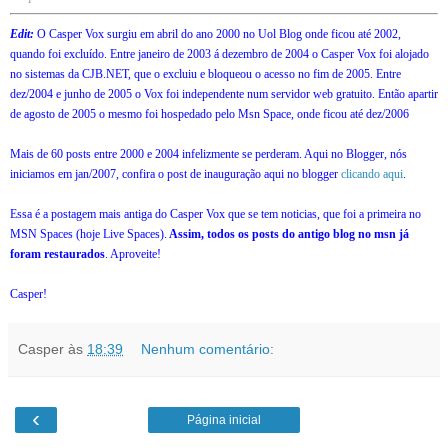
Edit:
O Casper Vox surgiu em abril do ano 2000 no Uol Blog onde ficou até 2002,
quando foi excluído. Entre janeiro de 2003 á dezembro de 2004 o Casper Vox foi alojado
no sistemas da CJB.NET, que o excluiu e bloqueou o acesso no fim de 2005. Entre
dez/2004 e junho de 2005 o Vox foi independente num servidor web gratuito. Então apartir
de agosto de 2005 o mesmo foi hospedado pelo Msn Space, onde ficou até dez/2006
Mais de 60 posts entre 2000 e 2004 infelizmente se perderam. Aqui no Blogger, nós
iniciamos em jan/2007, confira o post de inauguração aqui no blogger
clicando aqui
.
Essa é a postagem mais antiga do Casper Vox que se tem noticias, que foi a primeira no
MSN Spaces (hoje Live Spaces).
Assim, todos os posts do antigo blog no msn já
foram restaurados
. Aproveite!
Casper!
Casper
às
18:39
Nenhum comentário:
‹
Página inicial