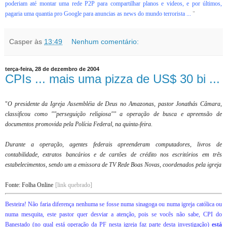
poderiam até montar uma rede P2P para compartilhar planos e videos, e por últimos,
pagaria uma quantia pro Google para anuncias as news do mundo terrorista ...
"
Casper
às
13:49
Nenhum comentário:
terça-feira, 28 de dezembro de 2004
CPIs ... mais uma pizza de US$ 30 bi ...
"
O presidente da Igreja Assembléia de Deus no Amazonas, pastor Jonathás Câmara,
classificou como ""perseguição religiosa"" a operação de busca e apreensão de
documentos promovida pela Polícia Federal, na quinta-feira.
Durante a operação, agentes federais apreenderam computadores, livros de
contabilidade, extratos bancários e de cartões de crédito nos escritórios em três
estabelecimentos, sendo um a emissora de TV Rede Boas Novas, coordenados pela igreja
Fonte: Folha Online
[link quebrado]
Besteira! Não faria diferença nenhuma se fosse numa sinagoga ou numa igreja católica ou
numa mesquita, este pastor quer desviar a atenção, pois se vocês não sabe, CPI do
Banestado (no qual está operação da PF nesta igreja faz parte desta investigação)
está