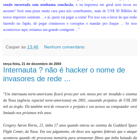
sendo encerrada sem nenhuma conclusão
, e na imprensa em geral nem tocou no
assunto! Será uma pizza muito cara para nós contribuintes, mais de US$ 30 Bilhões de
nosso impostos sumiram ... e aí, quem vai pagar a conta! Por isso sou a favor do que estão
fazendo no Japão, de pegar criminosos e corruptos e mandar pro Iraque ... Se isso
acontecesse aqui, teriamos um grande contigente ...
"
Casper
às
13:46
Nenhum comentário:
terça-feira, 21 de dezembro de 2004
Internauta ? não é hacker o nome de
invasores de rede ...
"
Um internauta norte-americano ficará preso por seis meses por ter invadido o sistema
da Nasa (agência espacial norte-americana) em 2001, causando prejuízos de US$ 200
mil ao órgão. Ele também terá de ressarcir o prejuízo e seu acesso ao computador será
limitado nos próximos três anos.
Gregory Aaron Herns, 21, tinha 17 anos quando entrou no sistema da Goddard Space
Flight Center, da Nasa. Em seu julgamento, ele disse aos agentes federais que o ataque
aconteceu quando ele procurava memória para armazenar filmes que tinha baixado da