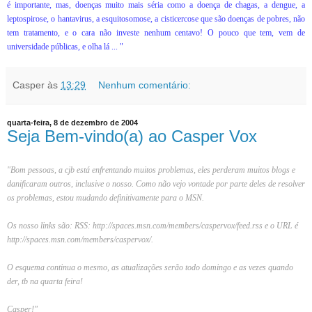
é importante, mas, doenças muito mais séria como a doença de chagas, a dengue, a
leptospirose, o hantavirus, a esquitosomose, a cisticercose que são doenças de pobres, não
tem tratamento, e o cara não investe nenhum centavo! O pouco que tem, vem de
universidade públicas, e olha lá ...
"
Casper
às
13:29
Nenhum comentário:
quarta-feira, 8 de dezembro de 2004
Seja Bem-vindo(a) ao Casper Vox
"Bom pessoas, a cjb está enfrentando muitos problemas, eles perderam muitos blogs e
danificaram outros, inclusive o nosso. Como não vejo vontade por parte deles de resolver
os problemas, estou mudando definitivamente para o MSN.
Os nosso links são: RSS: http://spaces.msn.com/members/caspervox/feed.rss e o URL é
http://spaces.msn.com/members/caspervox/.
O esquema continua o mesmo, as atualizações serão todo domingo e as vezes quando
der, tb na quarta feira!
Casper!"