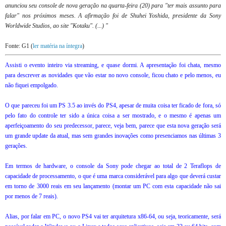
anunciou seu console de nova geração na quarta-feira (20) para "ter mais assunto para
falar" nos próximos meses. A afirmação foi de Shuhei Yoshida, presidente da Sony
Worldwide Studios, ao site "Kotaku". (...) "
Fonte: G1 (
ler matéria na íntegra
)
Assisti o evento inteiro via streaming, e quase dormi. A apresentação foi chata, mesmo
para descrever as novidades que vão estar no novo console, ficou chato e pelo menos, eu
não fiquei empolgado.
O que pareceu foi um PS 3.5 ao invés do PS4, apesar de muita coisa ter ficado de fora, só
pelo fato do controle ter sido a única coisa a ser
mostrado, e o mesmo é apenas um
aperfeiçoamento do seu predecessor, parece, veja bem, parece que esta nova geração será
um grande update da atual, mas sem grandes inovações como presenciamos nas últimas 3
gerações.
Em termos de hardware, o console da Sony pode chegar ao total de 2 Teraflops de
capacidade de processamento, o que é uma marca considerável para algo que deverá custar
em torno de 3000 reais em seu lançamento (montar um PC com esta capacidade não sai
por menos de 7 reais).
Alias, por falar em PC, o novo PS4 vai ter arquitetura x86-64, ou seja, teoricamente, será