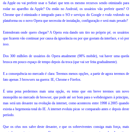
da Apple ou vai preferir usar o Safari que tem os mesmo recursos sendo otimizado para
rodar no aparelho da Apple? Ou então no Android, os usuários vão preferir quem? O
Chrome que é otimizado e integrado para o SO e serviços do Google e
roda redondo
na
plataforma ou o novo Opera que necessita de instalação, configuração e será mais pesado?
Entenderam onde quero chegar? A Opera esta dando um tiro no próprio pé, os usuários
que ficarem vão continuar por causa da ignorância ou por que gostam da interface, e só por
isso.
Dos 300 milhões de usuários do Opera atualmente (98% mobile), vai haver uma queda
brusca em pouco espaço de tempo depois da troca (que vai ser feita gradualmente).
E a consequência no mercado é clara: Teremos menos opções, a partir de agora teremos de
fato apenas 3 browsers na guerra: IE, Chrome e Firefox.
É uma pena perdermos mais uma opção, eu temo que em breve teremos um novo
monopólio no mercado de browser, que pode até ser bom para o webdesigners à principio,
mas será um desastre na evolução da internet, como aconteceu entre 1998 á 2005 quando
existia a hegemonia total do IE. A internet evoluiu picas se comparado antes e depois deste
período.
Que os céus nos salve deste desastre, e que os sobreviventes consiga mais força, mais