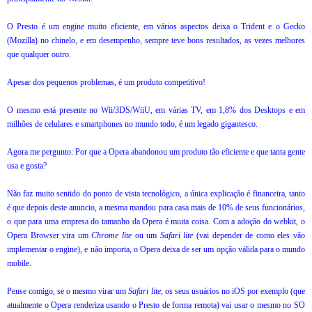
O Presto é um engine muito eficiente, em vários aspectos deixa o Trident e o Gecko
(Mozilla) no chinelo, e em desempenho, sempre teve bons resultados, as vezes melhores
que qualquer outro.
Apesar dos pequenos problemas, é um produto competitivo!
O mesmo está presente no Wii/3DS/WiiU, em várias TV, em 1,8% dos Desktops e em
milhões de celulares e smartphones no mundo todo, é um legado gigantesco.
Agora me pergunto: Por que a Opera abandonou um produto tão eficiente e que tanta gente
usa e gosta?
Não faz muito sentido do ponto de vista tecnológico, a única explicação é financeira, tanto
é que depois deste anuncio, a mesma mandou para casa mais de 10% de seus funcionários,
o que para uma empresa do tamanho da Opera é muita coisa. Com a adoção do webkit, o
Opera Browser vira um
Chrome lite
ou um
Safari lite
(vai depender de como eles vão
implementar o engine), e não importa, o Opera deixa de ser um opção válida para o mundo
mobile.
Pense comigo, se o mesmo virar um
Safari lite
, os seus usuários no iOS por exemplo (que
atualmente o Opera renderiza usando o Presto de forma remota) vai usar o mesmo no SO