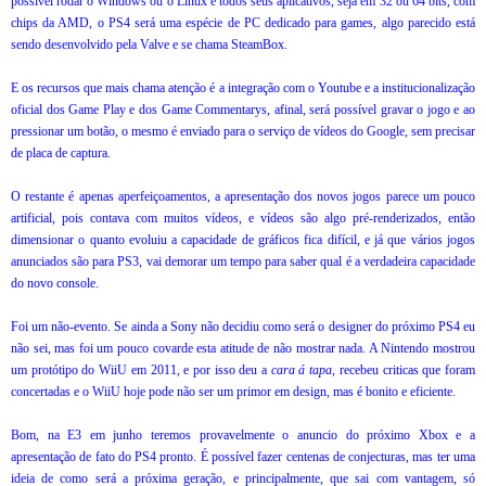
possível rodar o Windows ou o Linux e todos seus aplicativos, seja em 32 ou 64 bits, com
chips da AMD, o PS4 será uma espécie de PC dedicado para games, algo parecido está
sendo desenvolvido pela Valve e se chama SteamBox.
E os recursos que mais chama atenção é a integração com o Youtube e a institucionalização
oficial dos Game Play e dos Game Commentarys, afinal, será possível gravar o jogo e ao
pressionar um botão, o mesmo é enviado para o serviço de vídeos do Google, sem precisar
de placa de captura.
O restante é apenas aperfeiçoamentos, a apresentação dos novos jogos parece um pouco
artificial, pois contava com muitos vídeos, e vídeos são algo pré-renderizados, então
dimensionar o quanto evoluiu a capacidade de gráficos fica difícil, e já que vários jogos
anunciados são para PS3, vai demorar um tempo para saber qual é a verdadeira capacidade
do novo console.
Foi um não-evento. Se ainda a Sony não decidiu como será o designer do próximo PS4 eu
não sei, mas foi um pouco covarde esta atitude de não mostrar nada. A Nintendo mostrou
um protótipo do WiiU em 2011, e por isso deu a
cara á tapa
, recebeu criticas que foram
concertadas e o WiiU hoje pode não ser um primor em design, mas é bonito e eficiente.
Bom, na E3 em junho teremos provavelmente o anuncio do próximo Xbox e a
apresentação de fato do PS4 pronto. É possível fazer centenas de conjecturas, mas ter uma
ideia de como será a próxima geração, e principalmente, que sai com vantagem, só