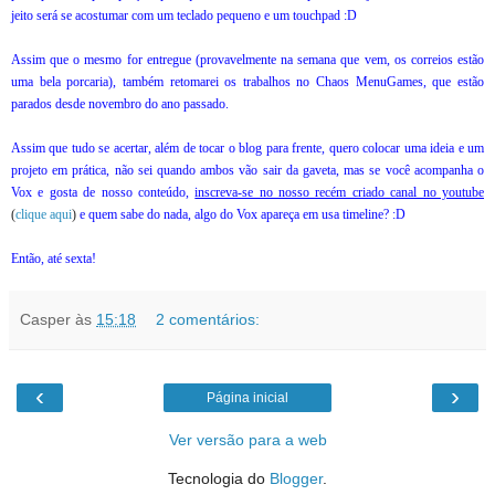
jeito será se acostumar com um teclado pequeno e um touchpad :D
Assim que o mesmo for entregue (provavelmente na semana que vem, os correios estão
uma bela porcaria), também retomarei os trabalhos no Chaos MenuGames, que estão
parados desde novembro do ano passado.
Assim que tudo se acertar, além de tocar o blog para frente, quero colocar uma ideia e um
projeto em prática, não sei quando ambos vão sair da gaveta, mas se você acompanha o
Vox e gosta de nosso conteúdo,
inscreva-se no nosso recém criado canal no youtube
(
clique aqui
)
e quem sabe do nada, algo do Vox apareça em usa timeline? :D
Então, até sexta!
Casper
às
15:18
2 comentários:
‹
›
Página inicial
Ver versão para a web
Tecnologia do
Blogger
.