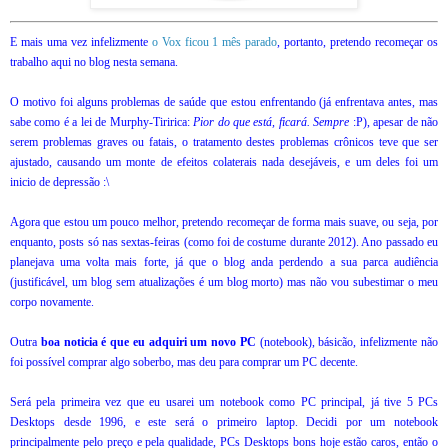
E mais uma vez infelizmente
o Vox ficou 1 mês parado
, portanto, pretendo recomeçar os
trabalho aqui no blog nesta semana.
O motivo foi alguns problemas de saúde que estou enfrentando (já enfrentava antes, mas
sabe como é a lei de Murphy-Tiririca:
Pior do que está, ficará. Sempre
:P), apesar de não
serem problemas graves ou fatais, o tratamento destes problemas crônicos teve que ser
ajustado, causando um monte de efeitos colaterais nada desejáveis, e um deles foi um
inicio de depressão :\
Agora que estou um pouco melhor, pretendo recomeçar de forma mais suave, ou seja, por
enquanto, posts só nas sextas-feiras (como foi de costume durante 2012). Ano passado eu
planejava uma volta mais forte, já que o blog anda perdendo a sua parca audiência
(justificável, um blog sem atualizações é um blog morto) mas não vou subestimar o meu
corpo novamente.
Outra
boa noticia é que eu adquiri um novo PC
(notebook), básicão, infelizmente não
foi possível comprar algo soberbo, mas deu para comprar um PC decente.
Será pela primeira vez que eu usarei um notebook como PC principal, já tive 5 PCs
Desktops desde 1996, e este será o primeiro laptop. Decidi por um notebook
principalmente pelo preço e pela qualidade, PCs Desktops bons hoje estão caros, então o