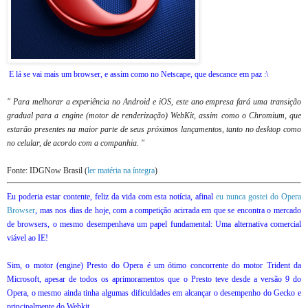
E lá se vai mais um browser, e assim como no Netscape, que descance em paz :\
" Para melhorar a experiência no Android e iOS, este ano empresa fará uma transição
gradual para a engine (motor de renderização) WebKit, assim como o Chromium, que
estarão presentes na maior parte de seus próximos lançamentos, tanto no desktop como
no celular, de acordo com a companhia. "
Fonte: IDGNow Brasil (
ler matéria na íntegra
)
Eu poderia estar contente, feliz da vida com esta notícia, afinal
eu nunca gostei do Opera
Browser
, mas nos dias de hoje, com a competição acirrada em que se encontra o mercado
de browsers, o mesmo desempenhava um papel fundamental: Uma alternativa comercial
viável ao IE!
Sim, o motor (engine) Presto do Opera é um ótimo concorrente do motor Trident da
Microsoft, apesar de todos os aprimoramentos que o Presto teve desde a versão 9 do
Opera, o mesmo ainda tinha algumas dificuldades em alcançar o desempenho do Gecko e
principalmente do Webkit.