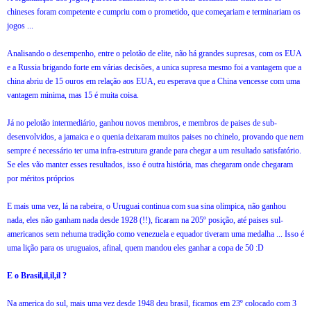
chineses foram competente e cumpriu com o prometido, que começariam e terminariam os
jogos ...
Analisando o desempenho, entre o pelotão de elite, não há grandes supresas, com os EUA
e a Russia brigando forte em várias decisões, a unica supresa mesmo foi a vantagem que a
china abriu de 15 ouros em relação aos EUA, eu esperava que a China vencesse com uma
vantagem minima, mas 15 é muita coisa.
Já no pelotão intermediário, ganhou novos membros, e membros de paises de sub-
desenvolvidos, a jamaica e o quenia deixaram muitos paises no chinelo, provando que nem
sempre é necessário ter uma infra-estrutura grande para chegar a um resultado satisfatório.
Se eles vão manter esses resultados, isso é outra história, mas chegaram onde chegaram
por méritos próprios
E mais uma vez, lá na rabeira, o Uruguai continua com sua sina olimpica, não ganhou
nada, eles não ganham nada desde 1928 (!!), ficaram na 205º posição, até paises sul-
americanos sem nehuma tradição como venezuela e equador tiveram uma medalha ... Isso é
uma lição para os uruguaios, afinal, quem mandou eles ganhar a copa de 50 :D
E o Brasil,il,il,il ?
Na america do sul, mais uma vez desde 1948 deu brasil, ficamos em 23º colocado com 3