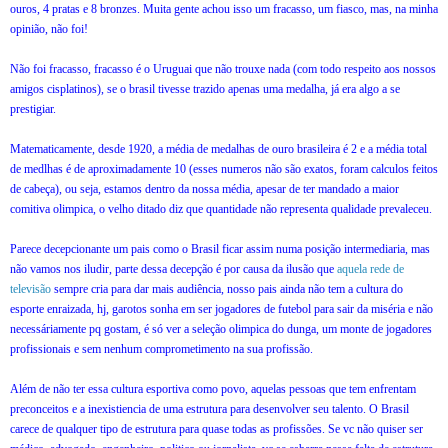
ouros, 4 pratas e 8 bronzes. Muita gente achou isso um fracasso, um fiasco, mas, na minha
opinião, não foi!
Não foi fracasso, fracasso é o Uruguai que não trouxe nada (com todo respeito aos nossos
amigos cisplatinos), se o brasil tivesse trazido apenas uma medalha, já era algo a se
prestigiar.
Matematicamente, desde 1920, a média de medalhas de ouro brasileira é 2 e a média total
de medlhas é de aproximadamente 10 (esses numeros não são exatos, foram calculos feitos
de cabeça), ou seja, estamos dentro da nossa média, apesar de ter mandado a maior
comitiva olimpica, o velho ditado diz que quantidade não representa qualidade prevaleceu.
Parece decepcionante um pais como o Brasil ficar assim numa posição intermediaria, mas
não vamos nos iludir, parte dessa decepção é por causa da ilusão que
aquela rede de
televisão
sempre cria para dar mais audiência, nosso pais ainda não tem a cultura do
esporte enraizada, hj, garotos sonha em ser jogadores de futebol para sair da miséria e não
necessáriamente pq gostam, é só ver a seleção olimpica do dunga, um monte de jogadores
profissionais e sem nenhum comprometimento na sua profissão.
Além de não ter essa cultura esportiva como povo, aquelas pessoas que tem enfrentam
preconceitos e a inexistiencia de uma estrutura para desenvolver seu talento. O Brasil
carece de qualquer tipo de estrutura para quase todas as profissões. Se vc não quiser ser