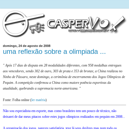
domingo, 24 de agosto de 2008
uma reflexão sobre a olimpiada ...
" Após 17 dias de disputa em 28 modalidades diferentes, com 958 medalhas entregues
aos vencedores, sendo 302 de ouro, 303 de prata e 353 de bronze, a China realizou no
Ninho de Pássaro, neste domingo, a cerimônia de encerramento dos Jogos Olímpicos de
Pequim. A competição confirmou a China como maiore potência esportivas da
atualidade, quebrando a supremacia norte-americana. "
Fonte: Folha online (
ler matéria
)
Não sou especialista em esporte, mas como brasileiro tem um pouco de técnico, não
deixarei de dar meus pitacos sobre estes jogos olimpicos realizados em pequim em 2008...
A organização dos jogos, pareceu satisfatória, teve lá seus deslizes mas num todo os