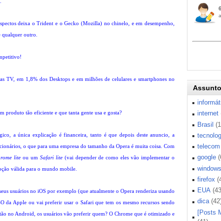
.
aspectos deixa o Trident e o Gecko (Mozilla) no chinelo, e em desempenho,
e qualquer outro.
petitivo!
as TV, em 1,8% dos Desktops e em milhões de celulares e smartphones no
Assunt
informát
produto tão eficiente e que tanta gente usa e gosta?
internet
Brasil
(
ico, a única explicação é financeira, tanto é que depois deste anuncio, a
tecnolog
telecom
ionários, o que para uma empresa do tamanho da Opera é muita coisa. Com
google
(
rome lite
ou um
Safari lite
(vai depender de como eles vão implementar o
window
opção válida para o mundo mobile.
firefox
(
EUA
(43
 seus usuários no iOS por exemplo (que atualmente o Opera renderiza usando
dica
(42
O da Apple ou vai preferir usar o Safari que tem os mesmo recursos sendo
[Posts 
tão no Android, os usuários vão preferir quem? O Chrome que é otimizado e