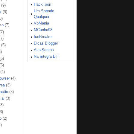
HackToon
(9)
Um Sabado
k
(9)
Qualquer
8)
VbMania
so
(7)
MCunha98
(7)
IceBreaker
(7)
Dicas Blogger
(6)
AlexSantos
6)
Na íntegra BH
(5)
(5)
(4)
rowser
(4)
rea
(3)
ação
(3)
ial
(3)
(3)
3)
o
(2)
2)