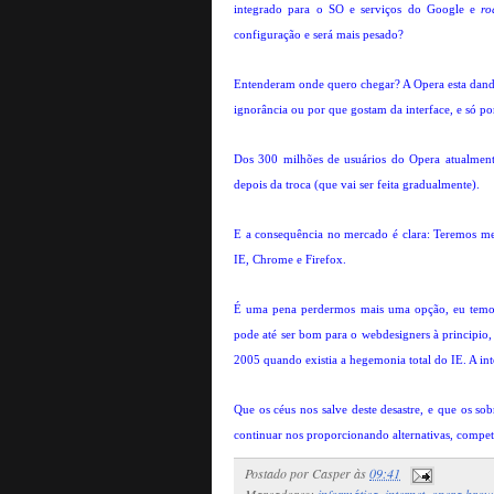
integrado para o SO e serviços do Google e
ro
configuração e será mais pesado?
Entenderam onde quero chegar? A Opera esta dando
ignorância ou por que gostam da interface, e só por
Dos 300 milhões de usuários do Opera atualmen
depois da troca (que vai ser feita gradualmente).
E a consequência no mercado é clara: Teremos men
IE, Chrome e Firefox.
É uma pena perdermos mais uma opção, eu temo
pode até ser bom para o webdesigners à principio,
2005 quando existia a hegemonia total do IE. A int
Que os céus nos salve deste desastre, e que os so
continuar nos proporcionando alternativas, competi
Postado por
Casper
às
09:41
Marcadores:
informática
,
internet
,
opera brow