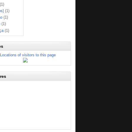
(1)
os]
(1)
ão
(1)
o
(1)
ça
(1)
es
res