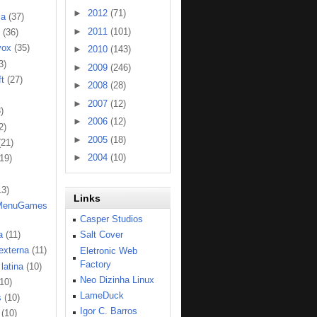
►
2012
(71)
ia
(37)
►
2011
(101)
(36)
vox
(35)
►
2010
(143)
3)
►
2009
(246)
t
(27)
►
2008
(28)
►
2007
(12)
)
►
2006
(12)
2)
►
2005
(18)
(21)
►
2004
(10)
(19)
13)
Links
MenuGames
Casper Studios
a
(11)
Salt Cover
 externa
(11)
Eletronic Web
Factory
latina
(10)
Neo Dizinha Linux
(10)
LameDuck
s
(10)
Igor C. Barros
(10)