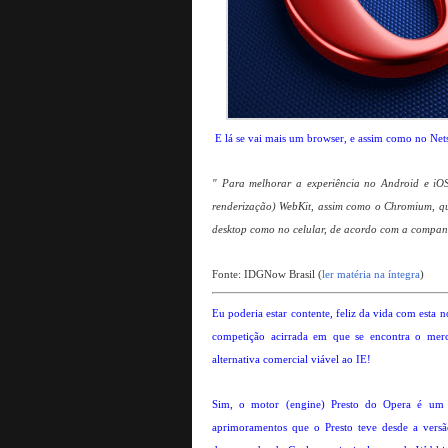
E lá se vai mais um browser, e assim como no Net
" Para melhorar a experiência no Android e iOS
renderização) WebKit, assim como o Chromium, que
desktop como no celular, de acordo com a compan
Fonte: IDGNow Brasil (
ler matéria na íntegra
)
Eu poderia estar contente, feliz da vida com esta no
competição acirrada em que se encontra o me
alternativa comercial viável ao IE!
Sim, o motor (engine) Presto do Opera é um ó
aprimoramentos que o Presto teve desde a vers