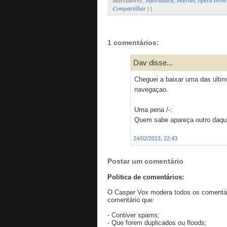
Compartilhar
|
|
1 comentários:
Dav disse...
Cheguei a baixar uma das ultim
navegaçao.
Uma pena /-:
Quem sabe apareça outro daqu
24/02/2013, 22:43
Postar um comentário
Politica de comentários:
O Casper Vox modera todos os comentári
comentário que:
- Contiver spams;
- Que forem duplicados ou floods;