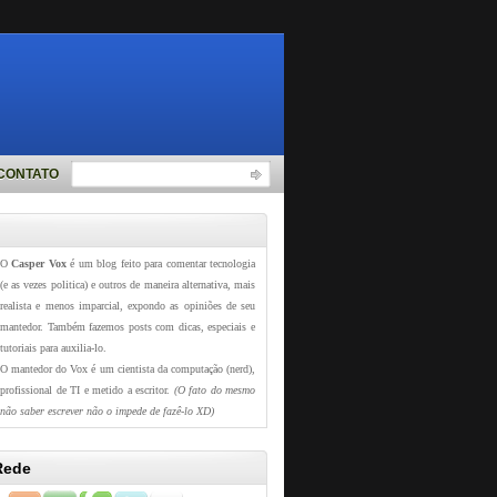
CONTATO
O
Casper Vox
é um blog feito para comentar tecnologia
(e as vezes politica) e outros de maneira alternativa, mais
realista e menos imparcial, expondo as opiniões de seu
mantedor. Também fazemos posts com dicas, especiais e
tutoriais para auxilia-lo.
O mantedor do Vox é um cientista da computação (nerd),
profissional de TI e metido a escritor.
(O fato do mesmo
não saber escrever não o impede de fazê-lo XD)
Rede