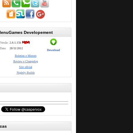
MenuGames Developement
Versão:
2.0.1.15b
Data:
28/11/2012
Download
Boletim e Mirrors
Review e Changelog
Site oficial
Nightly Builds
icas