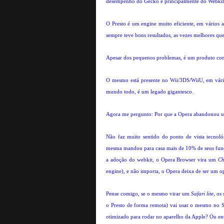
desempenho do Gecko e principalmente do Webkit
O Presto é um engine muito eficiente, em vários 
sempre teve bons resultados, as vezes melhores qu
Apesar dos pequenos problemas, é um produto com
O mesmo está presente no Wii/3DS/WiiU, em vári
mundo todo, é um legado gigantesco.
Agora me pergunto: Por que a Opera abandonou um 
Não faz muito sentido do ponto de vista tecnológ
mesma mandou para casa mais de 10% de seus func
a adoção do webkit, o Opera Browser vira um
Ch
engine), e não importa, o Opera deixa de ser um 
Pense comigo, se o mesmo virar um
Safari lite
, os
o Presto de forma remota) vai usar o mesmo no S
otimizado para rodar no aparelho da Apple? Ou en