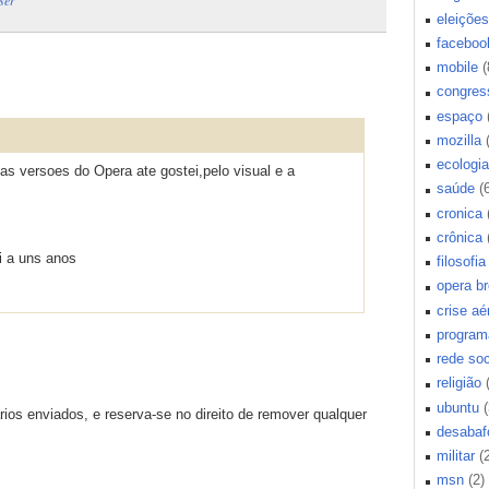
eleições
faceboo
mobile
(
congres
espaço
mozilla
ecologia
as versoes do Opera ate gostei,pelo visual e a
saúde
(
cronica
crônica
i a uns anos
filosofia
opera b
crise aé
program
rede soc
religião
ubuntu
(
os enviados, e reserva-se no direito de remover qualquer
desabaf
militar
(
msn
(2)