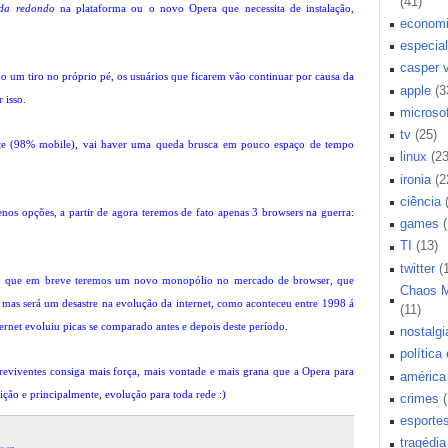
(41)
da redondo
na plataforma ou o novo Opera que necessita de instalação,
econom
especial
casper 
 um tiro no próprio pé, os usuários que ficarem vão continuar por causa da
apple
(3
 isso.
microsof
tv
(25)
te (98% mobile), vai haver uma queda brusca em pouco espaço de tempo
linux
(23
ironia
(2
ciência
os opções, a partir de agora teremos de fato apenas 3 browsers na guerra:
games
TI
(13)
twitter
(
 que em breve teremos um novo monopólio no mercado de browser, que
Chaos 
 mas será um desastre na evolução da internet, como aconteceu entre 1998 á
(11)
ernet evoluiu picas se comparado antes e depois deste período.
nostalgi
política
breviventes consiga mais força, mais vontade e mais grana que a Opera para
américa 
ção e principalmente, evolução para toda rede :)
crimes
esporte
tragédia
ser