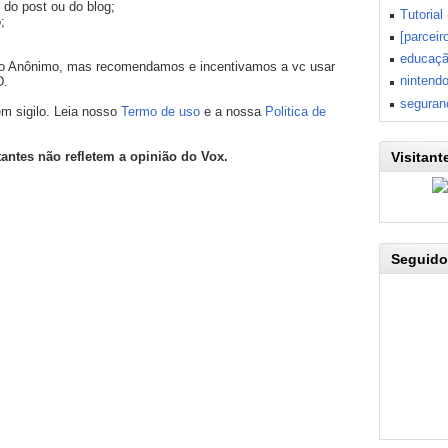
 do post ou do blog;
Tutorial
;
[parceir
educaç
mo Anônimo, mas recomendamos e incentivamos a vc usar
nintend
D.
seguran
m sigilo. Leia nosso
Termo de uso
e a nossa
Politica de
tantes não refletem a opinião do Vox.
Visitant
Seguido