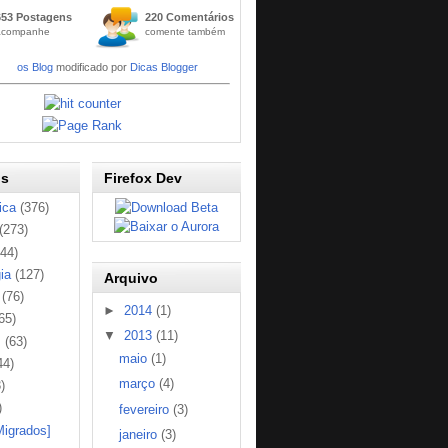
Widge
653 Postagens
220 Comentários
t
acompanhe
comente também
Códig
os Blog
modificado por
Dicas Blogger
os
Firefox Dev
ica
(376)
(273)
144)
ia
(127)
Arquivo
(76)
►
2014
(1)
65)
▼
2013
(11)
s
(63)
maio
(1)
44)
março
(4)
)
)
fevereiro
(3)
Migrados]
janeiro
(3)