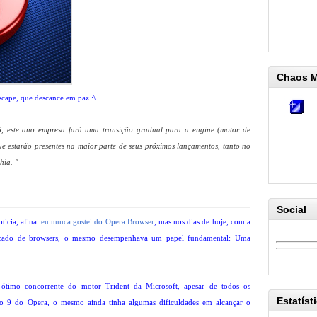
Chaos 
scape, que descance em paz :\
, este ano empresa fará uma transição gradual para a engine (motor de
 estarão presentes na maior parte de seus próximos lançamentos, tanto no
hia. "
Social
tícia, afinal
eu nunca gostei do Opera Browser
, mas nos dias de hoje, com a
rcado de browsers, o mesmo desempenhava um papel fundamental: Uma
timo concorrente do motor Trident da Microsoft, apesar de todos os
Estatíst
ão 9 do Opera, o mesmo ainda tinha algumas dificuldades em alcançar o