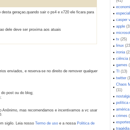
(41)
econom
 desta geraçao,quando sair o ps4 e x720 ele ficara para
especial
casper 
apple
(3
ao dele deve ser proxima aos atuais
microsof
tv
(25)
linux
(23
ironia
(2
ciência
games
os enviados, e reserva-se no direito de remover qualquer
TI
(13)
twitter
(
Chaos 
(11)
 do post ou do blog;
nostalgi
;
política
américa 
mo Anônimo, mas recomendamos e incentivamos a vc usar
D.
crimes
esporte
m sigilo. Leia nosso
Termo de uso
e a nossa
Politica de
tragédia