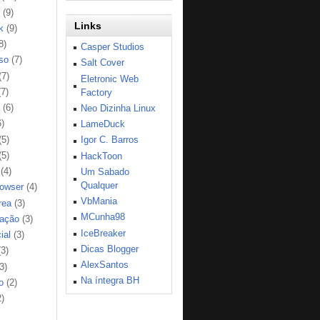
(9)
Links
k
(9)
8)
Casper Studios
so
(7)
Salt Cover
(7)
Eletronic Web
(7)
Factory
(6)
Neo Dizinha Linux
6)
LameDuck
(5)
Igor C. Barros
(5)
HackToon
(4)
Um Sabado
Qualquer
rowser
(4)
VbMania
rea
(3)
MCunha98
ação
(3)
IceBreaker
ial
(3)
Dicas Blogger
(3)
AlexSantos
3)
Na íntegra BH
o
(2)
2)