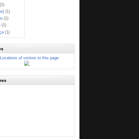
(1)
os]
(1)
ão
(1)
o
(1)
ça
(1)
es
res