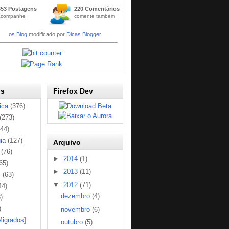
Widge
653 Postagens
220 Comentários
t
acompanhe
comente também
Códig
os Blog
modificado por
Dicas Blogger
os
Firefox Dev
ica
(376)
(273)
144)
ia
(127)
Arquivo
(76)
►
2014
(1)
65)
►
2013
(11)
s
(63)
▼
2012
(71)
44)
dezembro
(4)
)
)
novembro
(6)
Migrados]
outubro
(5)