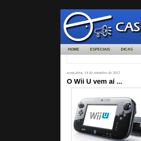
HOME
ESPECIAIS
DICAS
sexta-feira, 14 de setembro de 2012
O Wii U vem aí ...