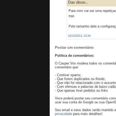
Dav disse...
Para mim vai ser uma repetiçao
tras
Pelo tamanho dele a configuraç
02/10/2012, 23:34
Postar um comentário
Politica de comentários:
O Casper Vox modera todos os comentári
comentário que:
- Contiver spams;
- Que forem duplicados ou floods;
- Que não for relacionado com o assunto
- Com ofensas e palavras de baixo calão
- Que apenas tiver pedidos ou links
Voce poderá postar seu comentário co
usar sua conta do Google ou sua OpenI
Seu email e seus dados serão mantido e
privacidade
para mais detalhes!