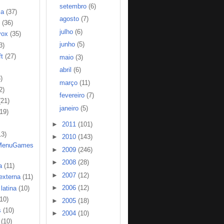
setembro
(6)
ia
(37)
agosto
(7)
(36)
julho
(6)
vox
(35)
junho
(5)
3)
t
(27)
maio
(3)
abril
(6)
)
março
(11)
2)
fevereiro
(7)
(21)
janeiro
(5)
(19)
►
2011
(101)
13)
►
2010
(143)
MenuGames
►
2009
(246)
►
2008
(28)
a
(11)
►
2007
(12)
 externa
(11)
►
2006
(12)
latina
(10)
(10)
►
2005
(18)
s
(10)
►
2004
(10)
(10)