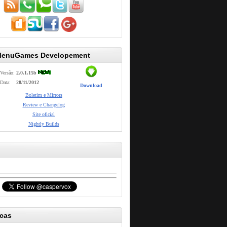
MenuGames Developement
Versão:
2.0.1.15b
Data:
28/11/2012
Download
Boletim e Mirrors
Review e Changelog
Site oficial
Nightly Builds
icas