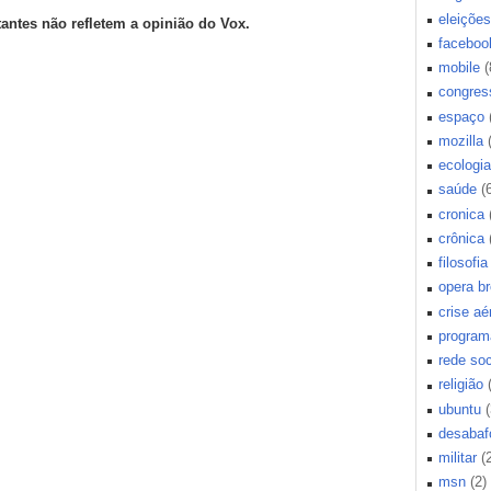
eleições
tantes não refletem a opinião do Vox.
faceboo
mobile
(
congres
espaço
mozilla
ecologia
saúde
(
cronica
crônica
filosofia
opera b
crise aé
program
rede soc
religião
ubuntu
(
desabaf
militar
(
msn
(2)