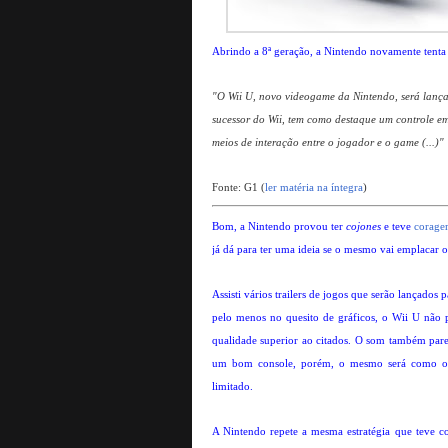
Abrindo a 8ª geração, a Nintendo novamente tenta
"O Wii U, novo videogame da Nintendo, será lanç
sucessor do Wii, tem como destaque um controle em
meios de interação entre o jogador e o game (...)"
Fonte: G1 (
ler matéria na íntegra
)
Bom, a Nintendo provou ter
cojones
e teve
corage
já dá para ter uma ideia se o mesmo vai emplacar 
Assisti vários trailers de jogos que serão lançados
pelo menos no quesito de gráficos, o Wii U não
qualidade superior ao citados. O som também pare
um bom console, porém, o mesmo será como o Wi
limitado.
A Nintendo repete a mesma estratégia que teve c