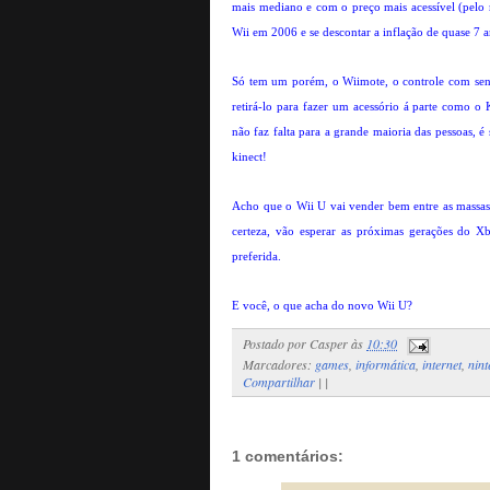
mais mediano e com o preço mais acessível (pelo 
Wii em 2006 e se descontar a inflação de quase 7 a
Só tem um porém, o Wiimote, o controle com sen
retirá-lo para fazer um acessório á parte como o 
não faz falta para a grande maioria das pessoas, 
kinect!
Acho que o Wii U vai vender bem entre as massas 
certeza, vão esperar as próximas gerações do X
preferida.
E você, o que acha do novo Wii U?
Postado por
Casper
às
10:30
Marcadores:
games
,
informática
,
internet
,
nin
Compartilhar
|
|
1 comentários: