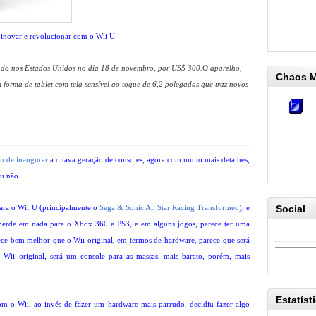
 inovar e revolucionar com o Wii U.
ado nos Estados Unidos no dia 18 de novembro, por US$ 300.O aparelho,
Chaos 
 forma de tablet com tela sensível ao toque de 6,2 polegadas que traz novos
m de inaugurar
a oitava geração de consoles, agora com muito mais detalhes,
ou não.
 para o Wii U (principalmente o
Sega & Sonic All Star Racing Transformed
), e
Social
 perde em nada para o Xbox 360 e PS3, e em alguns jogos, parece ter uma
ce bem melhor que o Wii original, em termos de hardware, parece que será
i original, será um console para as massas, mais barato, porém, mais
Estatíst
om o Wii, ao invés de fazer um hardware mais parrudo, decidiu fazer algo