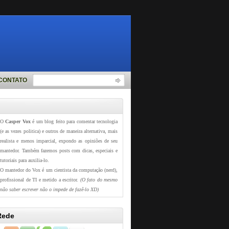
CONTATO
O
Casper Vox
é um blog feito para comentar tecnologia
(e as vezes politica) e outros de maneira alternativa, mais
realista e menos imparcial, expondo as opiniões de seu
mantedor. Também fazemos posts com dicas, especiais e
tutoriais para auxilia-lo.
O mantedor do Vox é um cientista da computação (nerd),
profissional de TI e metido a escritor.
(O fato do mesmo
não saber escrever não o impede de fazê-lo XD)
Rede