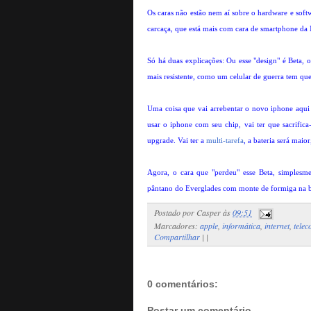
Os caras não estão nem aí sobre o hardware e sof
carcaça, que está mais com cara de smartphone da 
Só há duas explicações: Ou esse "design" é Beta, o
mais resistente, como um celular de guerra tem que
Uma coisa que vai arrebentar o novo iphone aqui 
usar o iphone com seu chip, vai ter que sacrific
upgrade. Vai ter a
multi-tarefa
, a bateria será maior
Agora, o cara que "perdeu" esse Beta, simplesm
pântano do Everglades com monte de formiga na boc
Postado por
Casper
às
09:51
Marcadores:
apple
,
informática
,
internet
,
tele
Compartilhar
|
|
0 comentários:
Postar um comentário