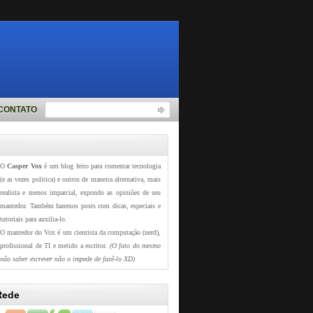
CONTATO
O
Casper Vox
é um blog feito para comentar tecnologia
(e as vezes politica) e outros de maneira alternativa, mais
realista e menos imparcial, expondo as opiniões de seu
mantedor. Também fazemos posts com dicas, especiais e
tutoriais para auxilia-lo.
O mantedor do Vox é um cientista da computação (nerd),
profissional de TI e metido a escritor.
(O fato do mesmo
não saber escrever não o impede de fazê-lo XD)
Rede