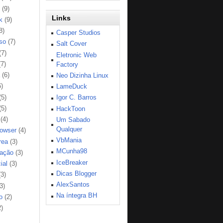
(9)
Links
k
(9)
8)
Casper Studios
so
(7)
Salt Cover
(7)
Eletronic Web
(7)
Factory
(6)
Neo Dizinha Linux
6)
LameDuck
(5)
Igor C. Barros
(5)
HackToon
(4)
Um Sabado
Qualquer
rowser
(4)
VbMania
rea
(3)
MCunha98
ação
(3)
IceBreaker
ial
(3)
Dicas Blogger
(3)
AlexSantos
3)
Na íntegra BH
o
(2)
2)