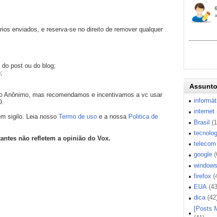
os enviados, e reserva-se no direito de remover qualquer
 do post ou do blog;
;
Assunt
mo Anônimo, mas recomendamos e incentivamos a vc usar
informát
D.
internet
m sigilo. Leia nosso
Termo de uso
e a nossa
Politica de
Brasil
(
tecnolog
tantes não refletem a opinião do Vox.
telecom
google
(
window
firefox
(
EUA
(43
dica
(42
[Posts 