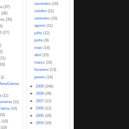
novembro
(10)
ia
(37)
outubro
(11)
(36)
setembro
(10)
vox
(35)
agosto
(11)
3)
t
(27)
julho
(12)
junho
(9)
)
maio
(14)
2)
abril
(15)
(21)
março
(15)
(19)
fevereiro
(13)
janeiro
(14)
13)
MenuGames
►
2009
(246)
►
2008
(28)
a
(11)
►
2007
(12)
 externa
(11)
►
2006
(12)
latina
(10)
(10)
►
2005
(18)
s
(10)
►
2004
(10)
(10)