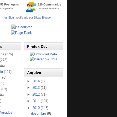
Widge
653 Postagens
220 Comentários
t
acompanhe
comente também
Códig
os Blog
modificado por
Dicas Blogger
os
Firefox Dev
ica
(376)
(273)
144)
ia
(127)
Arquivo
(76)
►
2014
(1)
65)
►
2013
(11)
s
(63)
►
2012
(71)
44)
)
►
2011
(101)
)
▼
2010
(143)
Migrados]
dezembro
(9)