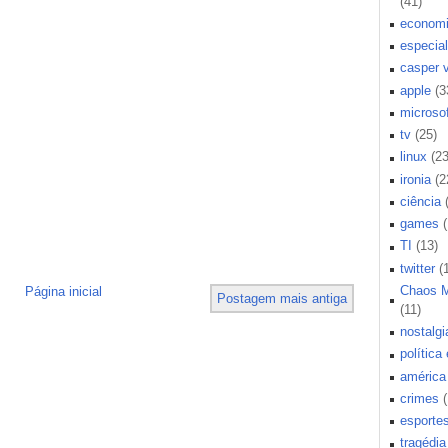
(41)
econom
especial
casper 
apple
(3
microsof
tv
(25)
linux
(23
ironia
(2
ciência
games
TI
(13)
twitter
(
Chaos 
Página inicial
Postagem mais antiga
(11)
nostalgi
política
américa 
crimes
esporte
tragédia