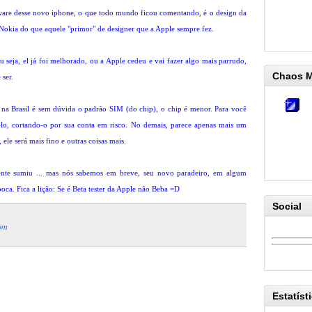
tware desse novo iphone, o que todo mundo ficou comentando, é o design da
Nokia do que aquele "primor" de designer que a Apple sempre fez.
u seja, el já foi melhorado, ou a Apple cedeu e vai fazer algo mais parrudo,
Chaos 
 ser.
na Brasil é sem dúvida o padrão SIM (do chip), o chip é menor. Para você
a-lo, cortando-o por sua conta em risco. No demais, parece apenas mais um
, ele será mais fino e outras coisas mais.
ente sumiu ... mas nós sabemos em breve, seu novo paradeiro, em algum
a. Fica a lição: Se é Beta tester da Apple não Beba =D
Social
com
Estatíst