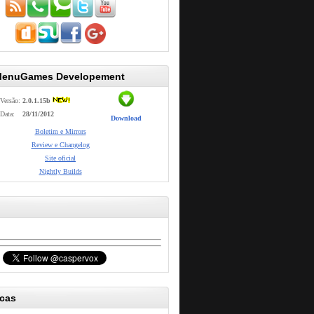
MenuGames Developement
Versão:
2.0.1.15b
Data:
28/11/2012
Download
Boletim e Mirrors
Review e Changelog
Site oficial
Nightly Builds
icas