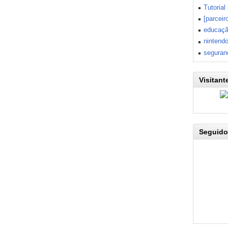
Tutorial
[parceir
educaç
nintend
seguran
Visitant
Seguido