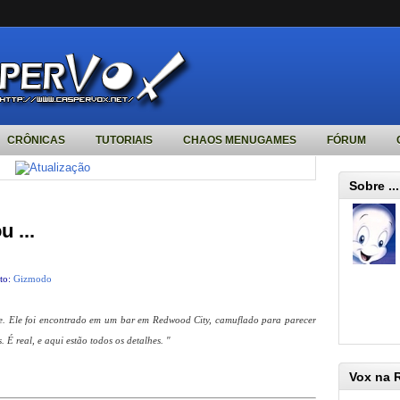
CRÔNICAS
TUTORIAIS
CHAOS MENUGAMES
FÓRUM
Sobre ...
 ...
oto:
Gizmodo
e. Ele foi encontrado em um bar em Redwood City, camuflado para parecer
É real, e aqui estão todos os detalhes. "
Vox na 