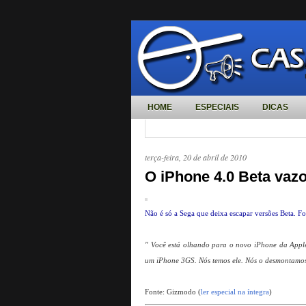
HOME
ESPECIAIS
DICAS
terça-feira, 20 de abril de 2010
O iPhone 4.0 Beta vazou
Não é só a Sega que deixa escapar versões Beta. F
" Você está olhando para o novo iPhone da Appl
um iPhone 3GS. Nós temos ele. Nós o desmontamos. 
Fonte: Gizmodo (
ler especial na íntegra
)