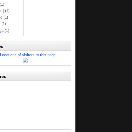
(1)
os]
(1)
ão
(1)
o
(1)
ça
(1)
es
res