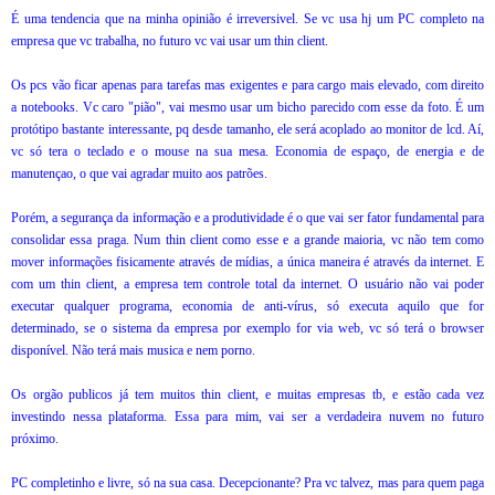
É uma tendencia que na minha opinião é irreversivel. Se vc usa hj um PC completo na
empresa que vc trabalha, no futuro vc vai usar um thin client.
Os pcs vão ficar apenas para tarefas mas exigentes e para cargo mais elevado, com direito
a notebooks. Vc caro "pião", vai mesmo usar um bicho parecido com esse da foto. É um
protótipo bastante interessante, pq desde tamanho, ele será acoplado ao monitor de lcd. Aí,
vc só tera o teclado e o mouse na sua mesa. Economia de espaço, de energia e de
manutençao, o que vai agradar muito aos patrões.
Porém, a segurança da informação e a produtividade é o que vai ser fator fundamental para
consolidar essa praga. Num thin client como esse e a grande maioria, vc não tem como
mover informações fisicamente através de mídias, a única maneira é através da internet. E
com um thin client, a empresa tem controle total da internet. O usuário não vai poder
executar qualquer programa, economia de anti-vírus, só executa aquilo que for
determinado, se o sistema da empresa por exemplo for via web, vc só terá o browser
disponível. Não terá mais musica e nem porno.
Os orgão publicos já tem muitos thin client, e muitas empresas tb, e estão cada vez
investindo nessa plataforma. Essa para mim, vai ser a verdadeira nuvem no futuro
próximo.
PC completinho e livre, só na sua casa. Decepcionante? Pra vc talvez, mas para quem paga