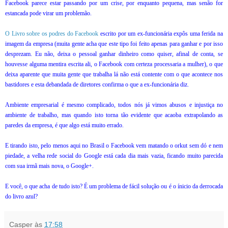
Facebook parece estar passando por um crise, por enquanto pequena, mas senão for
estancada pode virar um problemão.
O Livro sobre os podres do Facebook
escrito por um ex-funcionária expôs uma ferida na
imagem da empresa (muita gente acha que este tipo foi feito apenas para ganhar e por isso
desprezam. Eu não, deixa o pessoal ganhar dinheiro como quiser, afinal de conta, se
houvesse alguma mentira escrita ali, o Facebook com certeza processaria a mulher), o que
deixa aparente que muita gente que trabalha lá não está contente com o que acontece nos
bastidores e esta debandada de diretores confirma o que a ex-funcionária diz.
Ambiente empresarial é mesmo complicado, todos nós já vimos abusos e injustiça no
ambiente de trabalho, mas quando isto torna tão evidente que acaoba extrapolando as
paredes da empresa, é que algo está muito errado.
E tirando isto, pelo menos aqui no Brasil o Facebook vem matando o orkut sem dó e nem
piedade, a velha rede social do Google está cada dia mais vazia, ficando muito parecida
com sua irmã mais nova, o Google+.
E você, o que acha de tudo isto? É um problema de fácil solução ou é o ínicio da derrocada
do livro azul?
Casper
às
17:58