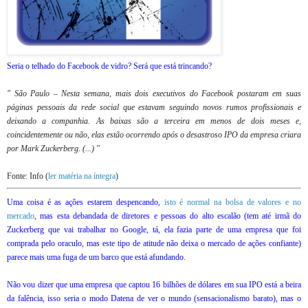
Seria o telhado do Facebook de vidro? Será que está trincando?
" São Paulo – Nesta semana, mais dois executivos do Facebook postaram em suas
páginas pessoais da rede social que estavam seguindo novos rumos profissionais e
deixando a companhia. As baixas são a terceira em menos de dois meses e,
coincidentemente ou não, elas estão ocorrendo após o desastroso IPO da empresa criara
por Mark Zuckerberg. (...) "
Fonte: Info (
ler matéria na íntegra
)
Uma coisa é as ações estarem despencando,
isto é normal na bolsa de valores e no
mercado
, mas esta debandada de diretores e pessoas do alto escalão (tem até irmã do
Zuckerberg que vai trabalhar no Google, tá, ela fazia parte de uma empresa que foi
comprada pelo oraculo, mas este tipo de atitude não deixa o mercado de ações confiante)
parece mais uma fuga de um barco que está afundando.
Não vou dizer que uma empresa que captou 16 bilhões de dólares em sua IPO está a beira
da falência, isso seria o modo Datena de ver o mundo (sensacionalismo barato), mas o