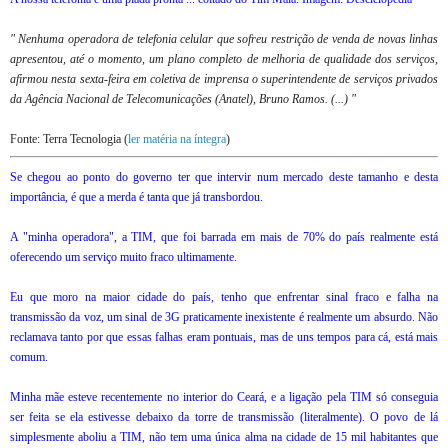
" Nenhuma operadora de telefonia celular que sofreu restrição de venda de novas linhas
apresentou, até o momento, um plano completo de melhoria de qualidade dos serviços,
afirmou nesta sexta-feira em coletiva de imprensa o superintendente de serviços privados
da Agência Nacional de Telecomunicações (Anatel), Bruno Ramos. (...) "
Fonte: Terra Tecnologia (
ler matéria na íntegra
)
Se chegou ao ponto do governo ter que intervir num mercado deste tamanho e desta
importância, é que a merda é tanta que já transbordou.
A "minha operadora", a TIM, que foi barrada em mais de 70% do país realmente está
oferecendo um serviço muito fraco ultimamente.
Eu que moro na maior cidade do país, tenho que enfrentar sinal fraco e falha na
transmissão da voz, um sinal de 3G praticamente inexistente é realmente um absurdo. Não
reclamava tanto por que essas falhas eram pontuais, mas de uns tempos para cá, está mais
comum.
Minha mãe esteve recentemente no interior do Ceará, e a ligação pela TIM só conseguia
ser feita se ela estivesse debaixo da torre de transmissão (literalmente). O povo de lá
simplesmente aboliu a TIM, não tem uma única alma na cidade de 15 mil habitantes que