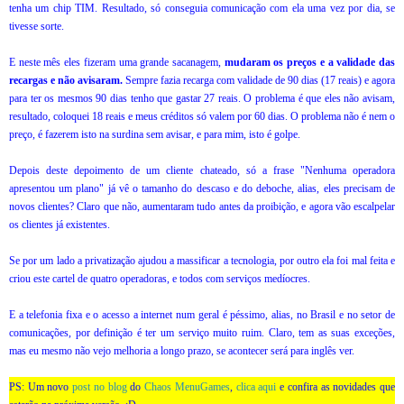
tenha um chip TIM. Resultado, só conseguia comunicação com ela uma vez por dia, se
tivesse sorte.
E neste mês eles fizeram uma grande sacanagem,
mudaram os preços e a validade das
recargas e não avisaram.
Sempre fazia recarga com validade de 90 dias (17 reais) e agora
para ter os mesmos 90 dias tenho que gastar 27 reais. O problema é que eles não avisam,
resultado, coloquei 18 reais e meus créditos só valem por 60 dias. O problema não é nem o
preço, é fazerem isto na surdina sem avisar, e para mim, isto é golpe.
Depois deste depoimento de um cliente chateado, só a frase "Nenhuma operadora
apresentou um plano" já vê o tamanho do descaso e do deboche, alias, eles precisam de
novos clientes? Claro que não, aumentaram tudo antes da proibição, e agora vão escalpelar
os clientes já existentes.
Se por um lado a privatização ajudou a massificar a tecnologia, por outro ela foi mal feita e
criou este cartel de quatro operadoras, e todos com serviços medíocres.
E a telefonia fixa e o acesso a internet num geral é péssimo, alias, no Brasil e no setor de
comunicações, por definição é ter um serviço muito ruim. Claro, tem as suas exceções,
mas eu mesmo não vejo melhoria a longo prazo, se acontecer será para inglês ver.
PS: Um novo
post no blog
do
Chaos MenuGames
,
clica aqui
e confira as novidades que