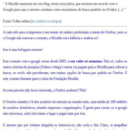
" A Mozilla anunciou em seu blog, nesta terça-feira, que assinou um acordo com o
Google para que o mesmo continue como mecanismo de busca padrão no Firefox. (...) "
Fonte: Folha online (
ler matéria na íntegra
)
A cada três anos a imprensa e um monte de maluco profetizam a morte do Firefox, pois se
o Google não renovar o contrato, a Mozilla vai a falência e acabou-se!
Isto é uma bobagem enorme!
Este contrato com o google existe desde 2005,
e seu valor só aumenta
. Não só, todos os
outros sistema de pesquisa (Yahoo e bing) e outras cia pagam para a Mozilla para colocar a
busca, se vocês não perceberam, tem muitas opções de busca por padrão no Firefox. E
sim, contam bastante para o caixa da Fundação Mozilla.
Se esta parceira não fosse renovada, a Firefox acabava? Não!
O Firefox mantém 1/4 dos usuários de internet no mundo todo, uma média de 100 milhões
de usuários domésticos, tirando empresas e organizações. É gente para cacete, se o google
não renovasse, outro iria tomar o lugar e pagar mais por isto.
E mesmo que por ventura ninguém se interessa-se, não seria o fim. Claro, ia atrapalhar