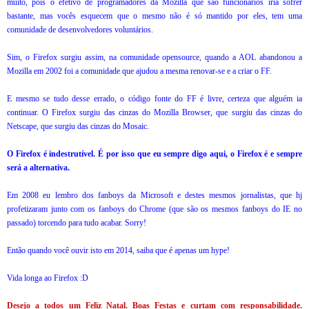
muito, pois o efetivo de programadores da Mozilla que são funcionários iria sofrer
bastante, mas vocês esquecem que o mesmo não é só mantido por eles, tem uma
comunidade de desenvolvedores voluntários.
Sim, o Firefox surgiu assim, na comunidade opensource, quando a AOL abandonou a
Mozilla em 2002 foi a comunidade que ajudou a mesma renovar-se e a criar o FF.
E mesmo se tudo desse errado, o código fonte do FF é livre, certeza que alguém ia
continuar. O Firefox surgiu das cinzas do Mozilla Browser, que surgiu das cinzas do
Netscape, que surgiu das cinzas do Mosaic.
O Firefox é indestrutível. É por isso que eu sempre digo aqui, o Firefox é e sempre
será a alternativa.
Em 2008 eu lembro dos fanboys da Microsoft e destes mesmos jornalistas, que hj
profetizaram junto com os fanboys do Chrome (que são os mesmos fanboys do IE no
passado) torcendo para tudo acabar. Sorry!
Então quando você ouvir isto em 2014, saiba que é apenas um hype!
Vida longa ao Firefox :D
Desejo a todos um Feliz Natal. Boas Festas e curtam com responsabilidade.