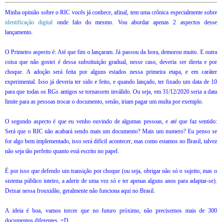
Minha opinião sobre o RIC vocês já conhece, afinal, tem uma crônica especialmente sobre
identificação digital
onde falo do mesmo. Vou abordar apenas 2 aspectos desse
lançamento.
O Primeiro aspecto é: Até que fim o lançaram. Já passou da hora, demorou muito. E outra
coisa que não gostei é dessa substituição gradual, nesse caso, deveria ser direta e por
choque. A adoção será feita por alguns estados nessa primeira etapa, e em caráter
experimental. Isso já deveria ter sido e feito, e quando lançado, ter fixado um data de 10
para que todas os RGs antigos se tornassem inválido. Ou seja, em 31/12/2020 seria a data
limite para as pessoas trocar o documento, senão, iriam pagar um multa por exemplo.
O segundo aspecto é que eu venho ouvindo de algumas pessoas, e até que faz sentido:
Será que o RIC não acabará sendo mais um documento? Mais um numero? Eu penso se
for algo bem implementado, isso será difícil acontecer, mas como estamos no Brasil, talvez
não seja tão perfeito quanto está escrito no papel.
É por isso que defendo um transição por choque (ou seja, obrigar não só o sujeito, mas o
sistema público inteiro, a aderir de uma vez só e ter apenas alguns anos para adaptar-se).
Deixar nessa frouxidão, geralmente não funciona aqui no Brasil.
A ideia é boa, vamos torcer que no futuro próximo, não precisemos mais de 300
documentos diferentes. =D