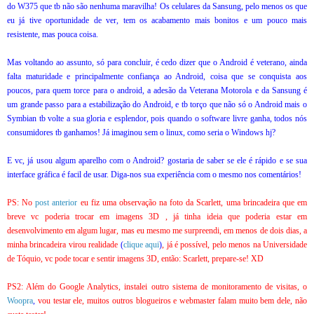
do W375 que tb não são nenhuma maravilha! Os celulares da Sansung, pelo menos os que
eu já tive oportunidade de ver, tem os acabamento mais bonitos e um pouco mais
resistente, mas pouca coisa.
Mas voltando ao assunto, só para concluir, é cedo dizer que o Android é veterano, ainda
falta maturidade e principalmente confiança ao Android, coisa que se conquista aos
poucos, para quem torce para o android, a adesão da Veterana Motorola e da Sansung é
um grande passo para a estabilização do Android, e tb torço que não só o Android mais o
Symbian tb volte a sua gloria e esplendor, pois quando o software livre ganha, todos nós
consumidores tb ganhamos! Já imaginou sem o linux, como seria o Windows hj?
E vc, já usou algum aparelho com o Android? gostaria de saber se ele é rápido e se sua
interface gráfica é facil de usar. Diga-nos sua experiência com o mesmo nos comentários!
PS: No
post anterior
eu fiz uma observação na foto da Scarlett, uma brincadeira que em
breve vc poderia trocar em imagens 3D , já tinha ideia que poderia estar em
desenvolvimento em algum lugar, mas eu mesmo me surpreendi, em menos de dois dias, a
minha brincadeira virou realidade
(
clique aqui
)
, já é possível, pelo menos na Universidade
de Tóquio, vc pode tocar e sentir imagens 3D, então: Scarlett, prepare-se! XD
PS2: Além do Google Analytics, instalei outro sistema de monitoramento de visitas, o
Woopra
,
vou testar ele, muitos outros blogueiros e webmaster falam muito bem dele, não