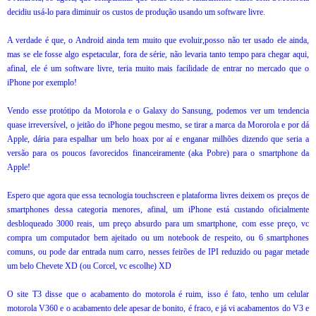
decidiu usá-lo para diminuir os custos de produção usando um software livre.
A verdade é que, o Android ainda tem muito que evoluir,posso não ter usado ele ainda,
mas se ele fosse algo espetacular, fora de série, não levaria tanto tempo para chegar aqui,
afinal, ele é um software livre, teria muito mais facilidade de entrar no mercado que o
iPhone por exemplo!
Vendo esse protótipo da Motorola e o Galaxy do Sansung, podemos ver um tendencia
quase irreversível, o jeitão do iPhone pegou mesmo, se tirar a marca da Mororola e por dá
Apple, dária para espalhar um belo hoax por aí e enganar milhões dizendo que seria a
versão para os poucos favorecidos financeiramente (aka Pobre) para o smartphone da
Apple!
Espero que agora que essa tecnologia touchscreen e plataforma livres deixem os preços de
smartphones dessa categoria menores, afinal, um iPhone está custando oficialmente
desbloqueado 3000 reais, um preço absurdo para um smartphone, com esse preço, vc
compra um computador bem ajeitado ou um notebook de respeito, ou 6 smartphones
comuns, ou pode dar entrada num carro, nesses feirões de IPI reduzido ou pagar metade
um belo Chevete XD (ou Corcel, vc escolhe) XD
O site T3 disse que o acabamento do motorola é ruim, isso é fato, tenho um celular
motorola V360 e o acabamento dele apesar de bonito, é fraco, e já vi acabamentos do V3 e