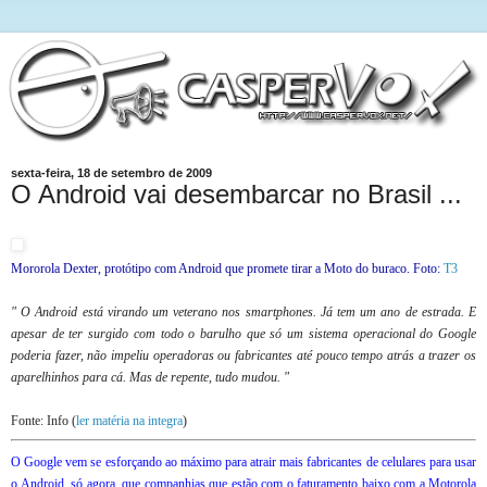
sexta-feira, 18 de setembro de 2009
O Android vai desembarcar no Brasil ...
Mororola Dexter, protótipo com Android que promete tirar a Moto do buraco. Foto:
T3
" O Android está virando um veterano nos smartphones. Já tem um ano de estrada. E
apesar de ter surgido com todo o barulho que só um sistema operacional do Google
poderia fazer, não impeliu operadoras ou fabricantes até pouco tempo atrás a trazer os
aparelhinhos para cá. Mas de repente, tudo mudou. "
Fonte: Info (
ler matéria na integra
)
O Google vem se esforçando ao máximo para atrair mais fabricantes de celulares para usar
o Android, só agora, que companhias que estão com o faturamento baixo com a Motorola