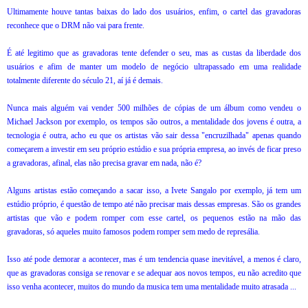
Ultimamente houve tantas baixas do lado dos usuários, enfim, o cartel das gravadoras
reconhece que o DRM não vai para frente.
É até legitimo que as gravadoras tente defender o seu, mas as custas da liberdade dos
usuários e afim de manter um modelo de negócio ultrapassado em uma realidade
totalmente diferente do século 21, aí já é demais.
Nunca mais alguém vai vender 500 milhões de cópias de um álbum como vendeu o
Michael Jackson por exemplo, os tempos são outros, a mentalidade dos jovens é outra, a
tecnologia é outra, acho eu que os artistas vão sair dessa "encruzilhada" apenas quando
começarem a investir em seu próprio estúdio e sua própria empresa, ao invés de ficar preso
a gravadoras, afinal, elas não precisa gravar em nada, não é?
Alguns artistas estão começando a sacar isso, a Ivete Sangalo por exemplo, já tem um
estúdio próprio, é questão de tempo até não precisar mais dessas empresas. São os grandes
artistas que vão e podem romper com esse cartel, os pequenos estão na mão das
gravadoras, só aqueles muito famosos podem romper sem medo de represália.
Isso até pode demorar a acontecer, mas é um tendencia quase inevitável, a menos é claro,
que as gravadoras consiga se renovar e se adequar aos novos tempos, eu não acredito que
isso venha acontecer, muitos do mundo da musica tem uma mentalidade muito atrasada ...