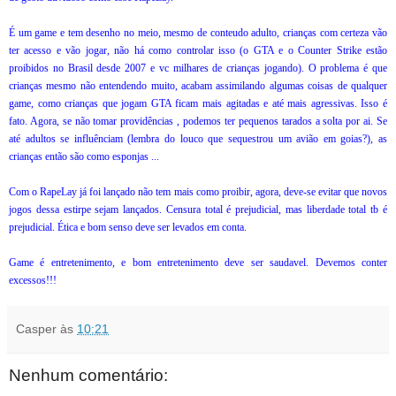
É um game e tem desenho no meio, mesmo de conteudo adulto, crianças com certeza vão
ter acesso e vão jogar, não há como controlar isso (o GTA e o Counter Strike estão
proibidos no Brasil desde 2007 e vc milhares de crianças jogando). O problema é que
crianças mesmo não entendendo muito, acabam assimilando algumas coisas de qualquer
game, como crianças que jogam GTA ficam mais agitadas e até mais agressivas. Isso é
fato. Agora, se não tomar providências , podemos ter pequenos tarados a solta por ai. Se
até adultos se influênciam (lembra do louco que sequestrou um avião em goias?), as
crianças então são como esponjas ...
Com o RapeLay já foi lançado não tem mais como proibir, agora, deve-se evitar que novos
jogos dessa estirpe sejam lançados. Censura total é prejudicial, mas liberdade total tb é
prejudicial. Ética e bom senso deve ser levados em conta.
Game é entretenimento, e bom entretenimento deve ser saudavel. Devemos conter
excessos!!!
Casper
às
10:21
Nenhum comentário: