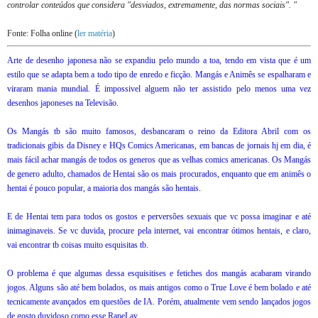
controlar conteúdos que considera "desviados, extremamente, das normas sociais". "
Fonte: Folha online (
ler matéria
)
Arte de desenho japonesa não se expandiu pelo mundo a toa, tendo em vista que é um
estilo que se adapta bem a todo tipo de enredo e ficção. Mangás e Animês se espalharam e
viraram mania mundial. É impossivel alguem não ter assistido pelo menos uma vez
desenhos japoneses na Televisão.
Os Mangás tb são muito famosos, desbancaram o reino da Editora Abril com os
tradicionais gibis da Disney e HQs Comics Americanas, em bancas de jornais hj em dia, é
mais fácil achar mangás de todos os generos que as velhas comics americanas. Os Mangás
de genero adulto, chamados de Hentai são os mais procurados, enquanto que em animês o
hentai é pouco popular, a maioria dos mangás são hentais.
E de Hentai tem para todos os gostos e perversões sexuais que vc possa imaginar e até
inimaginaveis. Se vc duvida, procure pela internet, vai encontrar ótimos hentais, e claro,
vai encontrar tb coisas muito esquisitas tb.
O problema é que algumas dessa esquisitises e fetiches dos mangás acabaram virando
jogos. Alguns são até bem bolados, os mais antigos como o True Love é bem bolado e até
tecnicamente avançados em questões de IA. Porém, atualmente vem sendo lançados jogos
de gosto duvidoso como esse RapeLay.