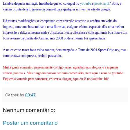
Lembra daquela animação inacabada que eu coloquei no
youtube
e
postei aqui
? Bom, a
versão pronta dela tb já está disponivel para qualquer um ver no site do google.
Há muitas modificações se comparado com a versão anterior, o cenário em volta do
foguete, com uma base militar e uma florestas, e alguns efeitos especiais dão uma melhor
impressão e deixa a mesma mais sofisticada. Fez a diferença e consegui uma boa nota e um
bom retorno da platéia do AnimaSanta 2008 onde a mesma foi apresentada.
A unica coisa tosca foi a trilha sonora, bem manjada, o Tema de 2001 Space Odyssey, mas
como estava com pressa, acabou passando.
Muita gente comentou pessoalmente comigo, alias, agradeço aos elogios e a algumas
criticas pontuais. Mas ninguem postou nenhum comentário, nem aqui e nem no youtube.
Fiquem a vontade para comentar, criticar o elogiar, aqui ou lá no youtube. blz!
Casper
às
00:47
Nenhum comentário:
Postar um comentário