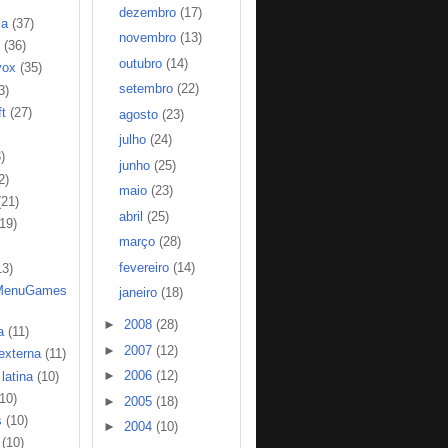
dezembro
(17)
ia
(37)
novembro
(13)
(36)
outubro
(14)
vox
(35)
setembro
(22)
3)
t
(27)
agosto
(23)
julho
(24)
)
junho
(25)
2)
maio
(23)
(21)
abril
(25)
(19)
março
(28)
fevereiro
(14)
13)
MenuGames
janeiro
(18)
►
2008
(28)
a
(11)
►
2007
(12)
 externa
(11)
►
2006
(12)
latina
(10)
(10)
►
2005
(18)
s
(10)
►
2004
(10)
(10)