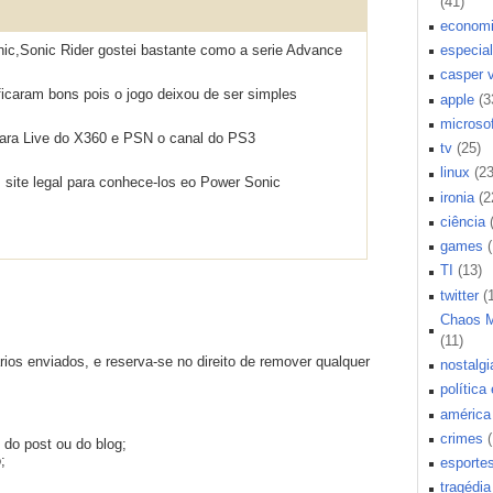
(41)
econom
ic,Sonic Rider gostei bastante como a serie Advance
especial
casper 
icaram bons pois o jogo deixou de ser simples
apple
(3
microsof
 para Live do X360 e PSN o canal do PS3
tv
(25)
linux
(23
 site legal para conhece-los eo Power Sonic
ironia
(2
ciência
games
TI
(13)
twitter
(
Chaos 
(11)
os enviados, e reserva-se no direito de remover qualquer
nostalgi
política
américa 
crimes
 do post ou do blog;
;
esporte
tragédia