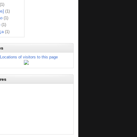
(1)
os]
(1)
ão
(1)
o
(1)
ça
(1)
es
res