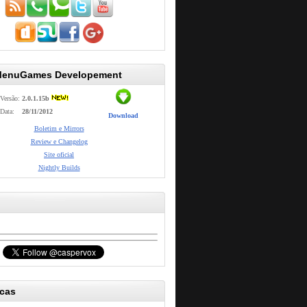
MenuGames Developement
Versão:
2.0.1.15b
Data:
28/11/2012
Download
Boletim e Mirrors
Review e Changelog
Site oficial
Nightly Builds
icas