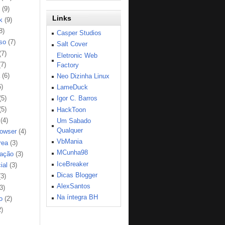
(9)
Links
k
(9)
8)
Casper Studios
so
(7)
Salt Cover
(7)
Eletronic Web
(7)
Factory
(6)
Neo Dizinha Linux
6)
LameDuck
(5)
Igor C. Barros
(5)
HackToon
(4)
Um Sabado
Qualquer
rowser
(4)
VbMania
rea
(3)
MCunha98
ação
(3)
IceBreaker
ial
(3)
Dicas Blogger
(3)
AlexSantos
3)
Na íntegra BH
o
(2)
2)