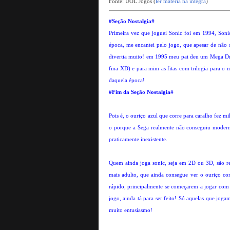
Fonte: UOL Jogos (
ler matéria na integra
)
#Seção Nostalgia#
Primeira vez que joguei Sonic foi em 1994, Soni
época, me encantei pelo jogo, que apesar de não s
divertia muito! em 1995 meu pai deu um Mega Dri
fina XD) e para mim as fitas com trilogia para o 
daquela época!
#Fim da Seção Nostalgia#
Pois é, o ouriço azul que corre para caralho fez m
o porque a Sega realmente não conseguiu moderni
praticamente inexistente.
Quem ainda joga sonic, seja em 2D ou 3D, são r
mais adulto, que ainda consegue ver o ouriço co
rápido, principalmente se começarem a jogar com
jogo, ainda tá para ser feito! Só aquelas que jog
muito entusiasmo!