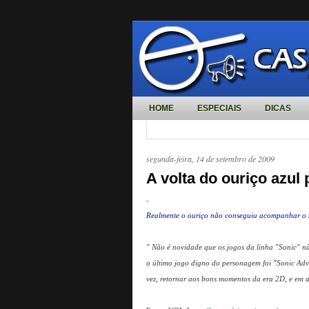
HOME
ESPECIAIS
DICAS
segunda-feira, 14 de setembro de 2009
A volta do ouriço azul p
Realmente o ouriço não conseguiu acompanhar o nov
" Não é novidade que os jogos da linha "Sonic" nã
o último jogo digno do personagem foi "Sonic Adv
vez, retornar aos bons momentos da era 2D, e em a