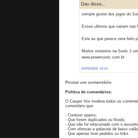
Dav disse...
sempre gostei dos jogos do Son
Esses ultimos que sairam nao f
Este ao que parece sera feito
Muitos misterios na Sonic 2 um
www.powersonic.com.br
20/09/2009, 18:41
Postar um comentário
Politica de comentários:
O Casper Vox modera todos os comentári
comentário que:
- Contiver spams;
- Que forem duplicados ou floods;
- Que não for relacionado com o assunto
- Com ofensas e palavras de baixo calão
- Que apenas tiver pedidos ou links