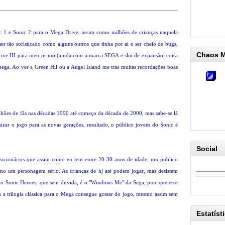
c 1 e Sonic 2 para o Mega Drive, assim como milhões de crianças naquela
er tão sofisticado como alguns outros que tinha por ai e ser cheio de bugs,
Chaos 
ve III para meu primo (ainda com a marca SEGA e slot de expansão, coisa
mega. Ao ver a Green Hil ou a Angel Island me trás muitas recordações boas
ilhões de fãs nas décadas 1990 até começo da década de 2000, mas sabe-se lá
zar o jogo para as novas gerações, resultado, o público jovem do Sonic é
Social
eacionários que assim como eu tem entre 20-30 anos de idade, um publico
mo um personagem sério. As crianças de hj até podem jogar, mas desistem
 o Sonic Heroes, que sem duvida, é o "Windows Me" da Sega, pior que esse
am a trilogia clássica para o Mega consegue gostar do jogo, mesmo assim sem
Estatíst