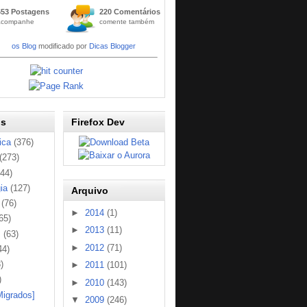
Widge
653 Postagens
220 Comentários
t
acompanhe
comente também
Códig
os Blog
modificado por
Dicas Blogger
os
Firefox Dev
ica
(376)
(273)
144)
ia
(127)
Arquivo
(76)
►
2014
(1)
65)
►
2013
(11)
s
(63)
►
2012
(71)
44)
)
►
2011
(101)
)
►
2010
(143)
Migrados]
▼
2009
(246)