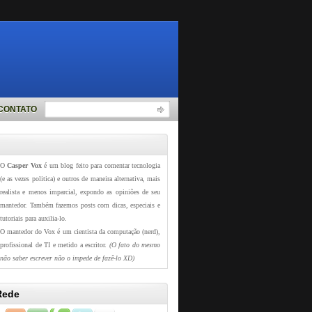
CONTATO
O
Casper Vox
é um blog feito para comentar tecnologia
(e as vezes politica) e outros de maneira alternativa, mais
realista e menos imparcial, expondo as opiniões de seu
mantedor. Também fazemos posts com dicas, especiais e
tutoriais para auxilia-lo.
O mantedor do Vox é um cientista da computação (nerd),
profissional de TI e metido a escritor.
(O fato do mesmo
não saber escrever não o impede de fazê-lo XD)
Rede