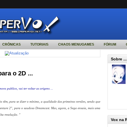
CRÔNICAS
TUTORIAIS
CHAOS MENUGAMES
FÓRUM
Sobre ...
ara o 2D ...
o publico, vai ter voltar as origens ...
o têm, para se dizer o mínimo, a qualidade das primeiras versões, sendo que
enture 2", para o saudoso Dreamcast. Mas, agora, a Sega ensaia, mais uma
lta resolução. "
Vox na 