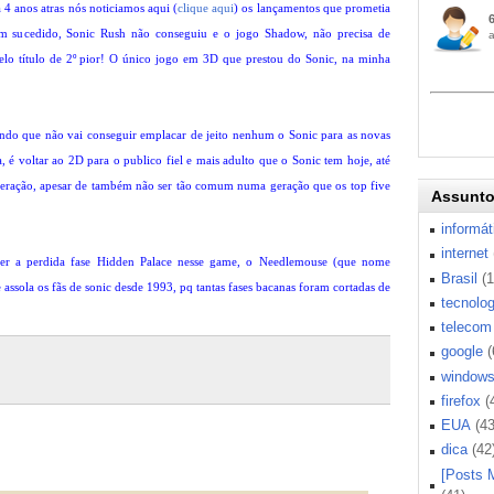
 4 anos atras nós noticiamos aqui (
clique aqui
) os lançamentos que prometia
em sucedido, Sonic Rush não conseguiu e o jogo Shadow, não precisa de
elo título de 2º pior! O único jogo em 3D que prestou do Sonic, na minha
tindo que não vai conseguir emplacar de jeito nenhum o Sonic para as novas
a, é voltar ao 2D para o publico fiel e mais adulto que o Sonic tem hoje, até
eração, apesar de também não ser tão comum numa geração que os top five
Assunt
informát
internet
ver a perdida fase Hidden Palace nesse game, o Needlemouse (que nome
Brasil
(
e assola os fãs de sonic desde 1993, pq tantas fases bacanas foram cortadas de
tecnolog
telecom
google
(
window
firefox
(
EUA
(43
dica
(42
[Posts 