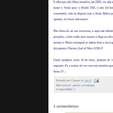
E olha que não faltou tentativa, em 2005, ou seja a
trazer o Sonic para o Século XXI, e não foi b
comentário, está na disputa com o Sonic Riders p
opinião, foi Sonic Adventure!
Não deixa de ser um retrocesso, a sega está admi
gerações, o jeito então para manter a Saga na ativ
mesmo o Mario conseguiu se adptar bem a nova g
dos games é Naruto, God of War e GTA :P
Como qualquer outro fã de sonic, gostaria de 
esquisito :P), e acabar de vez com esse mistério qu
Sonic 2? ...
Postado por
Casper
às
14:13
Marcadores:
games
,
tecnologia
Compartilhar
|
|
1 comentários: