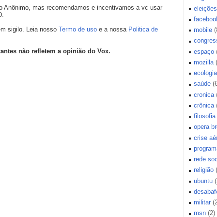
mo Anônimo, mas recomendamos e incentivamos a vc usar
eleições
D.
faceboo
m sigilo. Leia nosso
Termo de uso
e a nossa
Politica de
mobile
(
congres
tantes não refletem a opinião do Vox.
espaço
mozilla
ecologia
saúde
(
cronica
crônica
filosofia
opera b
crise aé
program
rede soc
religião
ubuntu
(
desabaf
militar
(
msn
(2)