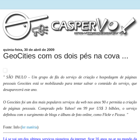
quinta-feira, 30 de abril de 2009
GeoCities com os dois pés na cova ...
" SÃO PAULO – Um grupo de fãs do serviço de criação e hospedagem de páginas
pessoais Geocities está se mobilizando para tentar salvar o conteúdo do serviço, que
desaparecerá este ano.
O Geocities foi um dos mais populares serviços da web nos anos 90 e permitia a criação
de páginas pessoais. Comprado pelo Yahoo! em 99 por US$ 3 bilhões, o serviço
definhou com o surgimento de blogs e álbuns de foto online, como Flickr e Picasa. "
Fonte: Info (
ler matéria
)
Lá se vai um dos ultimos serviços pioneiros da internet, ficar 16 anos no ar no mundo da