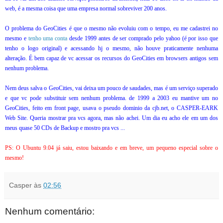
web, é a mesma coisa que uma empresa normal sobreviver 200 anos.
O problema do GeoCities é que o mesmo não evoluiu com o tempo, eu me cadastrei no
mesmo e
tenho uma conta
desde 1999 antes de ser comprado pelo yahoo (é por isso que
tenho o logo original) e acessando hj o mesmo, não houve praticamente nenhuma
alteração. É bem capaz de vc acessar os recursos do GeoCities em browsers antigos sem
nenhum problema.
Nem deus salva o GeoCities, vai deixa um pouco de saudades, mas é um serviço superado
e que vc pode substituir sem nenhum problema. de 1999 a 2003 eu mantive um no
GeoCities, feito em front page, usava o pseudo dominio da cjb.net, o CASPER-EARK
Web Site. Queria mostrar pra vcs agora, mas não achei. Um dia eu acho ele em um dos
meus quase 50 CDs de Backup e mostro pra vcs ...
PS: O Ubuntu 9.04 já saiu, estou baixando e em breve, um pequeno especial sobre o
mesmo!
Casper
às
02:56
Nenhum comentário: