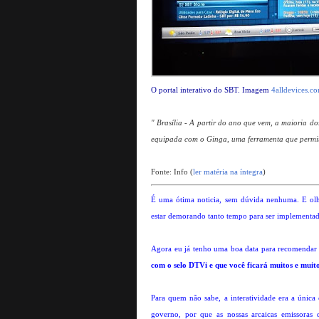
O portal interativo do SBT. Imagem
4alldevices.c
" Brasília - A partir do ano que vem, a maioria d
equipada com o Ginga, uma ferramenta que permite a
Fonte: Info (
ler matéria na íntegra
)
É uma ótima noticia, sem dúvida nenhuma. E olh
estar demorando tanto tempo para ser implementada
Agora eu já tenho uma boa data para recomendar
com o selo DTVi e que você ficará muitos e muito
Para quem não sabe, a interatividade era a única 
governo, por que as nossas arcaicas emissoras 