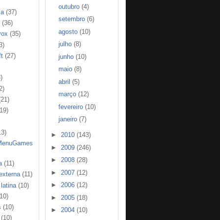
outubro
(4)
ia
(37)
setembro
(6)
(36)
agosto
(10)
vox
(35)
julho
(8)
3)
t
(27)
junho
(10)
maio
(8)
)
abril
(5)
2)
março
(12)
(21)
fevereiro
(10)
(19)
janeiro
(7)
13)
►
2010
(143)
MenuGames
►
2009
(246)
►
2008
(28)
a
(11)
►
2007
(12)
 externa
(11)
►
2006
(12)
latina
(10)
(10)
►
2005
(18)
s
(10)
►
2004
(10)
(10)