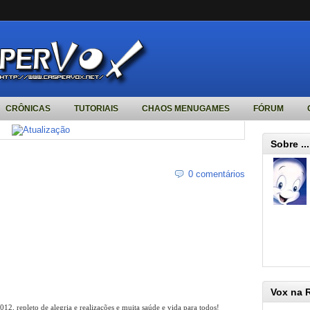
CRÔNICAS
TUTORIAIS
CHAOS MENUGAMES
FÓRUM
Sobre ...
0 comentários
Vox na 
12, repleto de alegria e realizações e muita saúde e vida para todos!