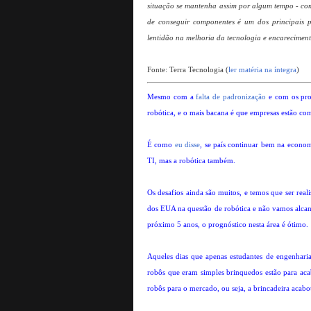
situação se mantenha assim por algum tempo - com 
de conseguir componentes é um dos principais p
lentidão na melhoria da tecnologia e encarecimento
Fonte: Terra Tecnologia (
ler matéria na íntegra
)
Mesmo com a
falta de padronização
e com os prob
robótica, e o mais bacana é que empresas estão com
É como
eu disse
, se país continuar bem na econo
TI, mas a robótica também.
Os desafios ainda são muitos, e temos que ser realis
dos EUA na questão de robótica e não vamos alcan
próximo 5 anos, o prognóstico nesta área é ótimo.
Aqueles dias que apenas estudantes de engenharia,
robôs que eram simples brinquedos estão para acab
robôs para o mercado, ou seja, a brincadeira acabo