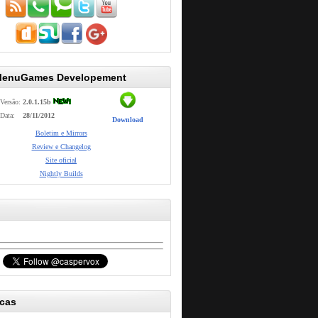
MenuGames Developement
Versão:
2.0.1.15b
Data:
28/11/2012
Download
Boletim e Mirrors
Review e Changelog
Site oficial
Nightly Builds
icas