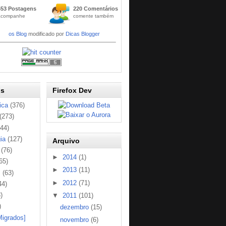
Widge
653 Postagens
220 Comentários
t
acompanhe
comente também
Códig
os Blog
modificado por
Dicas Blogger
os
Firefox Dev
ica
(376)
(273)
144)
ia
(127)
Arquivo
(76)
►
2014
(1)
65)
►
2013
(11)
s
(63)
►
2012
(71)
44)
)
▼
2011
(101)
)
dezembro
(15)
Migrados]
novembro
(6)