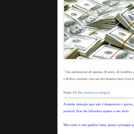
" Um adolescente de apenas 16 anos, de Londres, 
e fechou contrato com um dos homens mais ricos do
Fonte: G1 (
ler matéria na íntegra
)
A minha intenção aqui não é desmerecer o garoto,
possível, ficar tão bilionário quanto o seu sócio.
Mas como o cara ganhou fama, grana e prestigio p