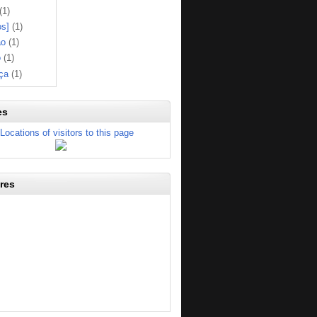
(1)
os]
(1)
ão
(1)
o
(1)
ça
(1)
es
res