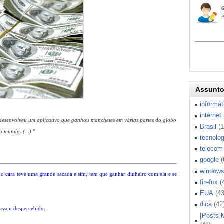
Assunt
informát
internet
desenvolveu um aplicativo que ganhou manchetes em várias partes do globo
Brasil
(
 mundo. (...) "
tecnolog
telecom
google
(
window
 o cara teve uma grande sacada e sim, tem que ganhar dinheiro com ela e se
firefox
(
EUA
(43
dica
(42
assou despercebido.
[Posts 