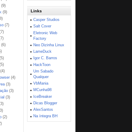
(9)
Links
k
(9)
8)
Casper Studios
so
(7)
Salt Cover
(7)
Eletronic Web
(7)
Factory
(6)
Neo Dizinha Linux
6)
LameDuck
(5)
Igor C. Barros
(5)
HackToon
(4)
Um Sabado
Qualquer
rowser
(4)
VbMania
rea
(3)
MCunha98
ação
(3)
IceBreaker
ial
(3)
Dicas Blogger
(3)
AlexSantos
3)
Na íntegra BH
o
(2)
2)