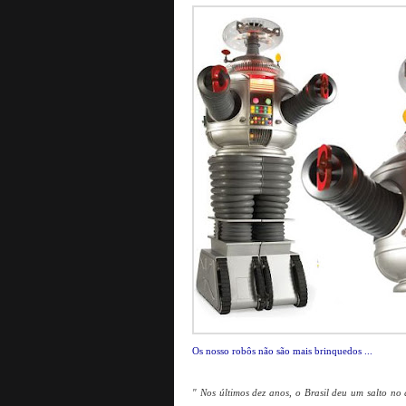
Os nosso robôs não são mais brinquedos ...
" Nos últimos dez anos, o Brasil deu um salto no q