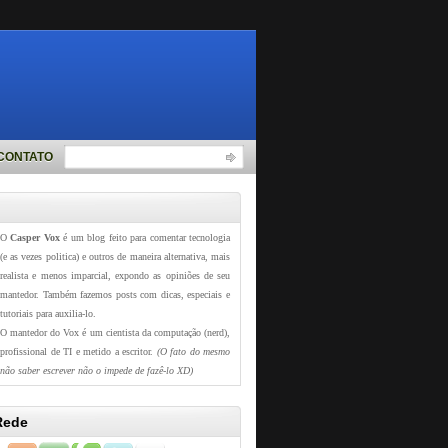
CONTATO
O
Casper Vox
é um blog feito para comentar tecnologia
(e as vezes politica) e outros de maneira alternativa, mais
realista e menos imparcial, expondo as opiniões de seu
mantedor. Também fazemos posts com dicas, especiais e
tutoriais para auxilia-lo.
O mantedor do Vox é um cientista da computação (nerd),
profissional de TI e metido a escritor.
(O fato do mesmo
não saber escrever não o impede de fazê-lo XD)
Rede