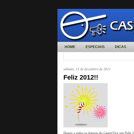
HOME
ESPECIAIS
DICAS
sábado, 31 de dezembro de 2011
Feliz 2012!!
Desejo a todos os leitores do CasperVox um Feliz 20