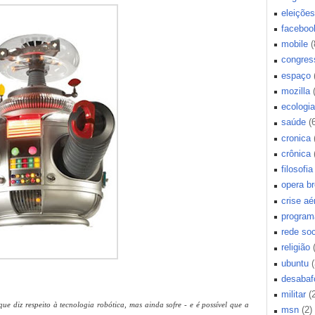
eleições
faceboo
mobile
(
congres
espaço
mozilla
ecologia
saúde
(
cronica
crônica
filosofia
opera b
crise aé
program
rede soc
religião
ubuntu
(
desabaf
militar
(
ue diz respeito à tecnologia robótica, mas ainda sofre - e é possível que a
msn
(2)