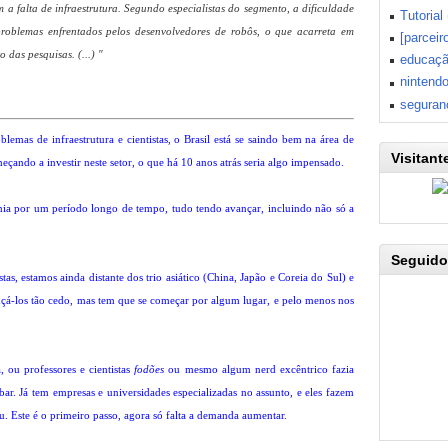
a falta de infraestrutura. Segundo especialistas do segmento, a dificuldade
Tutorial
roblemas enfrentados pelos desenvolvedores de robôs, o que acarreta em
[parceir
 das pesquisas. (...) "
educaç
nintend
seguran
lemas de infraestrutura e cientistas, o Brasil está se saindo bem na área de
Visitant
eçando a investir neste setor, o que há 10 anos atrás seria algo impensado.
mia por um período longo de tempo, tudo tendo avançar, incluindo não só a
Seguido
tas, estamos ainda distante dos trio asiático (China, Japão e Coreia do Sul) e
çá-los tão cedo, mas tem que se começar por algum lugar, e pelo menos nos
 ou professores e cientistas
fodões
ou mesmo algum nerd excêntrico fazia
ar. Já tem empresas e universidades especializadas no assunto, e eles fazem
u. Este é o primeiro passo, agora só falta a demanda aumentar.