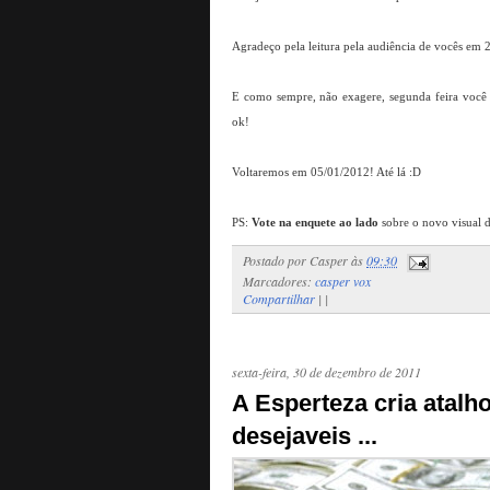
Agradeço pela leitura pela audiência de vocês e
E como sempre, não exagere, segunda feira você te
ok!
Voltaremos em 05/01/2012! Até lá :D
PS:
Vote na enquete ao lado
sobre o novo visual d
Postado por
Casper
às
09:30
Marcadores:
casper vox
Compartilhar
|
|
sexta-feira, 30 de dezembro de 2011
A Esperteza cria atal
desejaveis ...