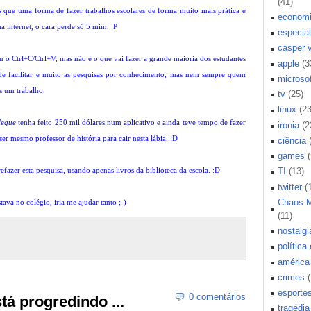
(41)
que uma forma de fazer trabalhos escolares de forma muito mais prática e
econom
a internet, o cara perde só 5 mim. :P
especial
casper 
 o Ctrl+C/Ctrl+V, mas não é o que vai fazer a grande maioria dos estudantes
apple
(3
e facilitar e muito as pesquisas por conhecimento, mas nem sempre quem
microsof
s um trabalho.
tv
(25)
linux
(23
leque
tenha feito 250 mil dólares num aplicativo e ainda teve tempo de fazer
ironia
(2
er mesmo professor de história para cair nesta lábia.
:D
ciência
games
 refazer esta pesquisa, usando apenas livros da biblioteca da escola. :D
TI
(13)
twitter
(
Chaos 
ava no colégio, iria me ajudar tanto ;-)
(11)
nostalgi
política
américa 
crimes
esporte
0 comentários
stá progredindo ...
tragédia