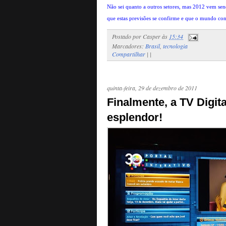
Não sei quanto a outros setores, mas 2012 vem se
que estas previsões se confirme e que o mundo cont
Postado por
Casper
às
15:34
Marcadores:
Brasil
,
tecnologia
Compartilhar
|
|
quinta-feira, 29 de dezembro de 2011
Finalmente, a TV Digita
esplendor!