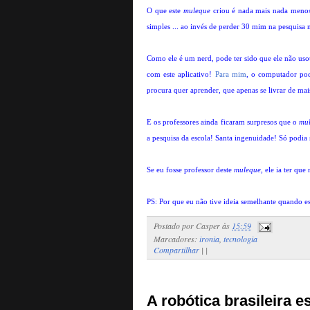
O que este
muleque
criou é nada mais nada menos 
simples ... ao invés de perder 30 mim na pesquisa n
Como ele é um nerd, pode ter sido que ele não usou
com este aplicativo!
Para mim
, o computador pod
procura quer aprender, que apenas se livrar de mai
E os professores ainda ficaram surpresos que o
mu
a pesquisa da escola! Santa ingenuidade! Só podia s
Se eu fosse professor deste
muleque
, ele ia ter que
PS: Por que eu não tive ideia semelhante quando est
Postado por
Casper
às
15:59
Marcadores:
ironia
,
tecnologia
Compartilhar
|
|
A robótica brasileira e