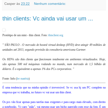
Casper
às
23:22
Nenhum comentário:
thin clients: Vc ainda vai usar um ...
Protótipo de um mini - thin client. Foto:
thinclient.org
" SÃO PAULO - O mercado de hosted virtual desktop (HVD) deve atingir 49 milhões de
unidades até 2013, segundo previsão da consultoria americana Gartner.
Os HDVs são thin clients que funcionam totalmente em ambientes virtualizados. Hoje,
são apenas 500 mil máquinas rodando no mundo, num mercado de 1,5 bilhão de
dólares. É o equivalente a apenas 1% dos PCs corporativos. "
Fonte: Info (
ler matéria
)
É uma tendencia que na minha opinião é irreversivel. Se vc usa hj um PC completo na
empresa que vc trabalha, no futuro vc vai usar um thin client.
Os pcs vão ficar apenas para tarefas mas exigentes e para cargo mais elevado, com direito
a notebooks. Vc caro "pião", vai mesmo usar um bicho parecido com esse da foto. É um