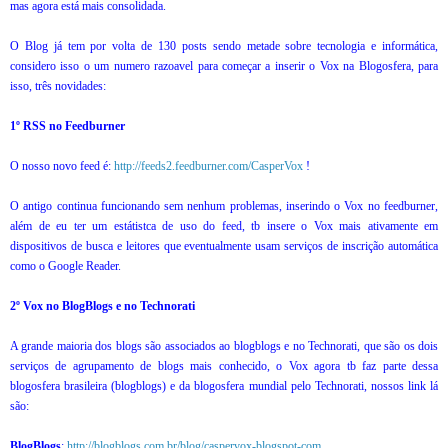
mas agora está mais consolidada.
O Blog já tem por volta de 130 posts sendo metade sobre tecnologia e informática,
considero isso o um numero razoavel para começar a inserir o Vox na Blogosfera, para
isso, três novidades:
1º RSS no Feedburner
O nosso novo feed é:
http://feeds2.feedburner.com/CasperVox
!
O antigo continua funcionando sem nenhum problemas, inserindo o Vox no feedburner,
além de eu ter um estátistca de uso do feed, tb insere o Vox mais ativamente em
dispositivos de busca e leitores que eventualmente usam serviços de inscrição automática
como o Google Reader.
2º Vox no BlogBlogs e no Technorati
A grande maioria dos blogs são associados ao blogblogs e no Technorati, que são os dois
serviços de agrupamento de blogs mais conhecido, o Vox agora tb faz parte dessa
blogosfera brasileira (blogblogs) e da blogosfera mundial pelo Technorati, nossos link lá
são:
BlogBlogs
:
http://blogblogs.com.br/blog/caspervox-blogspot-com