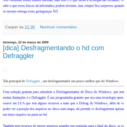
Nós cientistas temos muitos dilemas, mas isso é o que deixa a tecnlogia tão excitante, vc
sabe o que esses loucos da informática podem inventar, mas sempre fica surpresos quando
os mesmo entrega essas geringonças XD
Casper
às
21:30
Nenhum comentário:
domingo, 22 de março de 2009
[dica] Desfragmentando o hd com
Defraggler
Tela principal do
Defraggler
, um desfragmentador um pouco melhor que do Windows
Uma solução gratuita para substituir o Desfragmentador de Disco do Windows, que tem
muitas limitações é o Defraggler. É um programinha gratuito que usa uma tecnologia open-
source em LUA que tem alguns recursos a mais que o Defrag do Windows, além de vc
poder ver a posição dos arquivos no disco num mapa, ele permite vc desfragmentar apenas
um único arquivo ou pasta no hd.
Também tem recursos de mover arquivos grandes por extensão para o final do disco, se vc