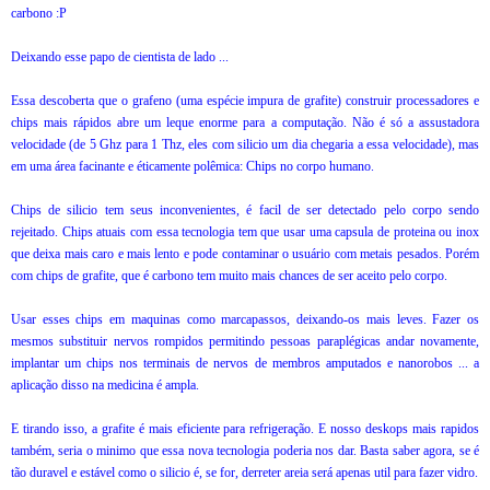
carbono :P
Deixando esse papo de cientista de lado ...
Essa descoberta que o grafeno (uma espécie impura de grafite) construir processadores e
chips mais rápidos abre um leque enorme para a computação. Não é só a assustadora
velocidade (de 5 Ghz para 1 Thz, eles com silicio um dia chegaria a essa velocidade), mas
em uma área facinante e éticamente polêmica: Chips no corpo humano.
Chips de silicio tem seus inconvenientes, é facil de ser detectado pelo corpo sendo
rejeitado. Chips atuais com essa tecnologia tem que usar uma capsula de proteina ou inox
que deixa mais caro e mais lento e pode contaminar o usuário com metais pesados. Porém
com chips de grafite, que é carbono tem muito mais chances de ser aceito pelo corpo.
Usar esses chips em maquinas como marcapassos, deixando-os mais leves. Fazer os
mesmos substituir nervos rompidos permitindo pessoas paraplégicas andar novamente,
implantar um chips nos terminais de nervos de membros amputados e nanorobos ... a
aplicação disso na medicina é ampla.
E tirando isso, a grafite é mais eficiente para refrigeração.
E nosso deskops mais rapidos
também, seria o minimo que essa nova tecnologia poderia nos dar.
Basta saber agora, se é
tão duravel e estável como o silicio é, se for, derreter areia será apenas util para fazer vidro.