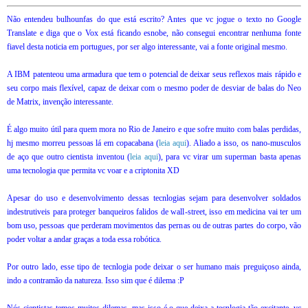
Não entendeu bulhounfas do que está escrito? Antes que vc jogue o texto no Google
Translate e diga que o Vox está ficando esnobe, não consegui encontrar nenhuma fonte
fiavel desta noticia em portugues, por ser algo interessante, vai a fonte original mesmo.
A IBM patenteou uma armadura que tem o potencial de deixar seus reflexos mais rápido e
seu corpo mais flexível, capaz de deixar com o mesmo poder de desviar de balas do Neo
de Matrix, invenção interessante.
É algo muito útil para quem mora no Rio de Janeiro e que sofre muito com balas perdidas,
hj mesmo morreu pessoas lá em copacabana (
leia aqui
). Aliado a isso, os nano-musculos
de aço que outro cientista inventou (
leia aqui
), para vc virar um superman basta apenas
uma tecnologia que permita vc voar e a criptonita XD
Apesar do uso e desenvolvimento dessas tecnlogias sejam para desenvolver soldados
indestrutiveis para proteger banqueiros falidos de wall-street, isso em medicina vai ter um
bom uso, pessoas que perderam movimentos das pernas ou de outras partes do corpo, vão
poder voltar a andar graças a toda essa robótica.
Por outro lado, esse tipo de tecnlogia pode deixar o ser humano mais preguiçoso ainda,
indo a contramão da natureza. Isso sim que é dilema :P