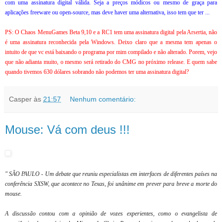
com uma assinatura digital válida. Seja a preços módicos ou mesmo de graça para
aplicações freeware ou open-source, mas deve haver uma alternativa, isso tem que ter ...
PS: O Chaos MenuGames Beta 9,10 e a RC1 tem uma assinatura digital pela Arsertia, não
é uma assinatura reconhecida pela Windows. Deixo claro que a mesma tem apenas o
intuito de que vc está baixando o programa por mim compilado e não alterado. Porem, vejo
que não adianta muito, o mesmo será retirado do CMG no próximo release. E quem sabe
quando tivemos 630 dólares sobrando não podemos ter uma assinatura digital?
Casper
às
21:57
Nenhum comentário:
Mouse: Vá com deus !!!
" SÃO PAULO - Um debate que reuniu especialistas em interfaces de diferentes países na
conferência SXSW, que acontece no Texas, foi unânime em prever para breve a morte do
mouse.
A discussão contou com a opinião de vozes experientes, como o evangelista de