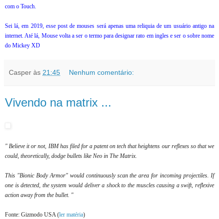
com o Touch.
Sei lá, em 2019, esse post de mouses será apenas uma reliquia de um usuário antigo na
internet. Até lá, Mouse volta a ser o termo para designar rato em ingles e ser o sobre nome
do Mickey XD
Casper
às
21:45
Nenhum comentário:
Vivendo na matrix ...
" Believe it or not, IBM has filed for a patent on tech that heightens our reflexes so that we
could, theoretically, dodge bullets like Neo in The Matrix.
This "Bionic Body Armor" would continuously scan the area for incoming projectiles. If
one is detected, the system would deliver a shock to the muscles causing a swift, reflexive
action away from the bullet. "
Fonte: Gizmodo USA (
ler matéria
)