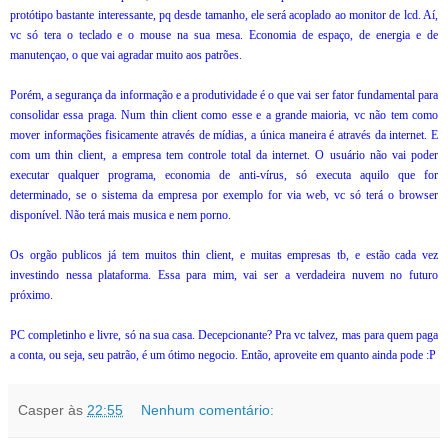
protótipo bastante interessante, pq desde tamanho, ele será acoplado ao monitor de lcd. Aí,
vc só tera o teclado e o mouse na sua mesa. Economia de espaço, de energia e de
manutençao, o que vai agradar muito aos patrões.
Porém, a segurança da informação e a produtividade é o que vai ser fator fundamental para
consolidar essa praga. Num thin client como esse e a grande maioria, vc não tem como
mover informações fisicamente através de mídias, a única maneira é através da internet. E
com um thin client, a empresa tem controle total da internet. O usuário não vai poder
executar qualquer programa, economia de anti-vírus, só executa aquilo que for
determinado, se o sistema da empresa por exemplo for via web, vc só terá o browser
disponível. Não terá mais musica e nem porno.
Os orgão publicos já tem muitos thin client, e muitas empresas tb, e estão cada vez
investindo nessa plataforma. Essa para mim, vai ser a verdadeira nuvem no futuro
próximo.
PC completinho e livre, só na sua casa. Decepcionante? Pra vc talvez, mas para quem paga
a conta, ou seja, seu patrão, é um ótimo negocio. Então, aproveite em quanto ainda pode :P
Casper
às
22:55
Nenhum comentário: