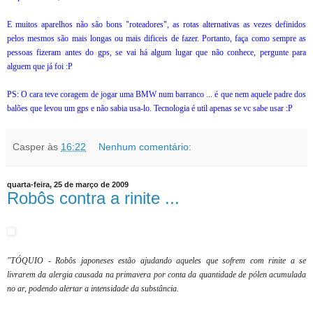
E muitos aparelhos não são bons "roteadores", as rotas alternativas as vezes definidos
pelos mesmos são mais longas ou mais dificeis de fazer. Portanto, faça como sempre as
pessoas fizeram antes do gps, se vai há algum lugar que não conhece, pergunte para
alguem que já foi :P
PS: O cara teve coragem de jogar uma BMW num barranco ... é que nem aquele padre dos
balões que levou um gps e não sabia usa-lo. Tecnologia é util apenas se vc sabe usar :P
Casper
às
16:22
Nenhum comentário:
quarta-feira, 25 de março de 2009
Robôs contra a rinite ...
"TÓQUIO - Robôs japoneses estão ajudando aqueles que sofrem com rinite a se
livrarem da alergia causada na primavera por conta da quantidade de pólen acumulada
no ar, podendo alertar a intensidade da substância.