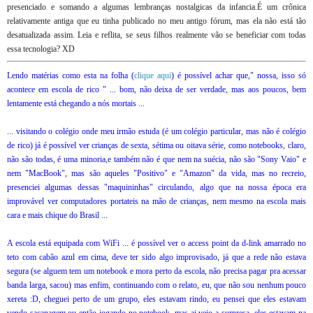
presenciado e somando a algumas lembranças nostalgicas da infancia.É um crônica
relativamente antiga que eu tinha publicado no meu antigo fórum, mas ela não está tão
desatualizada assim. Leia e reflita, se seus filhos realmente vão se beneficiar com todas
essa tecnologia? XD
Lendo matérias como esta na folha (
clique aqui
) é possível achar que," nossa, isso só
acontece em escola de rico " ... bom, não deixa de ser verdade, mas aos poucos, bem
lentamente está chegando a nós mortais ...
... visitando o colégio onde meu irmão estuda (é um colégio particular, mas não é colégio
de rico) já é possível ver crianças de sexta, sétima ou oitava série, como notebooks, claro,
não são todas, é uma minoria,e também não é que nem na suécia, não são "Sony Vaio" e
nem "MacBook", mas são aqueles "Positivo" e "Amazon" da vida, mas no recreio,
presenciei algumas dessas "maquininhas" circulando, algo que na nossa época era
improvável ver computadores portateis na mão de crianças, nem mesmo na escola mais
cara e mais chique do Brasil ...
A escola está equipada com WiFi ... é possível ver o access point da d-link amarrado no
teto com cabão azul em cima, deve ter sido algo improvisado, já que a rede não estava
segura (se alguem tem um notebook e mora perto da escola, não precisa pagar pra acessar
banda larga, sacou) mas enfim, continuando com o relato, eu, que não sou nenhum pouco
xereta :D, cheguei perto de um grupo, eles estavam rindo, eu pensei que eles estavam
vendo sacanagem ou então jogando no notebook, mas ai veio a surpresa, eles estavam na