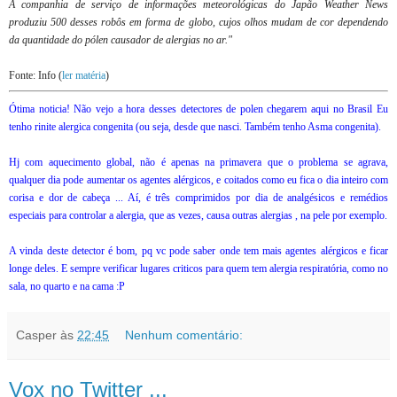
A companhia de serviço de informações meteorológicas do Japão Weather News
produziu 500 desses robôs em forma de globo, cujos olhos mudam de cor dependendo
da quantidade do pólen causador de alergias no ar."
Fonte: Info (
ler matéria
)
Ótima noticia! Não vejo a hora desses detectores de polen chegarem aqui no Brasil Eu
tenho rinite alergica congenita (ou seja, desde que nasci. Também tenho Asma congenita).
Hj com aquecimento global, não é apenas na primavera que o problema se agrava,
qualquer dia pode aumentar os agentes alérgicos, e coitados como eu fica o dia inteiro com
corisa e dor de cabeça ... Aí, é três comprimidos por dia de analgésicos e remédios
especiais para controlar a alergia, que as vezes, causa outras alergias , na pele por exemplo.
A vinda deste detector é bom, pq vc pode saber onde tem mais agentes alérgicos e ficar
longe deles. E sempre verificar lugares criticos para quem tem alergia respiratória, como no
sala, no quarto e na cama :P
Casper
às
22:45
Nenhum comentário:
Vox no Twitter ...