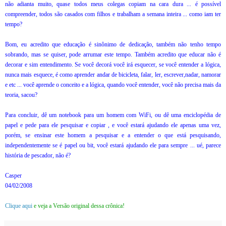
não adianta muito, quase todos meus colegas copiam na cara dura ... é possível
compreender, todos são casados com filhos e trabalham a semana inteira ... como iam ter
tempo?
Bom, eu acredito que educação é sinônimo de dedicação, também não tenho tempo
sobrando, mas se quiser, pode arrumar este tempo. Também acredito que educar não é
decorar e sim entendimento. Se você decorá você irá esquecer, se você entender a lógica,
nunca mais esquece, é como aprender andar de bicicleta, falar, ler, escrever,nadar, namorar
e etc ... você aprende o conceito e a lógica, quando você entender, você não precisa mais da
teoria, sacou?
Para concluir, dê um notebook para um homem com WiFi, ou dê uma enciclopédia de
papel e pede para ele pesquisar e copiar , e você estará ajudando ele apenas uma vez,
porém, se ensinar este homem a pesquisar e a entender o que está pesquisando,
independentemente se é papel ou bit, você estará ajudando ele para sempre ... ué, parece
história de pescador, não é?
Casper
04/02/2008
Clique aqui
e veja a Versão original dessa crônica!