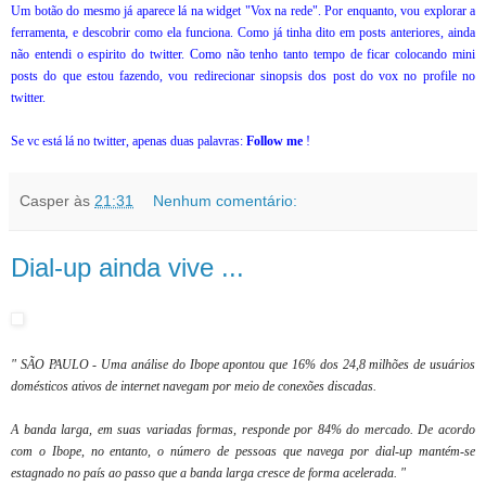
Um botão do mesmo já aparece lá na widget "Vox na rede". Por enquanto, vou explorar a
ferramenta, e descobrir como ela funciona. Como já tinha dito em posts anteriores, ainda
não entendi o espirito do twitter. Como não tenho tanto tempo de ficar colocando mini
posts do que estou fazendo, vou redirecionar sinopsis dos post do vox no profile no
twitter.
Se vc está lá no twitter, apenas duas palavras:
Follow me
!
Casper
às
21:31
Nenhum comentário:
Dial-up ainda vive ...
" SÃO PAULO - Uma análise do Ibope apontou que 16% dos 24,8 milhões de usuários
domésticos ativos de internet navegam por meio de conexões discadas.
A banda larga, em suas variadas formas, responde por 84% do mercado. De acordo
com o Ibope, no entanto, o número de pessoas que navega por dial-up mantém-se
estagnado no país ao passo que a banda larga cresce de forma acelerada. "