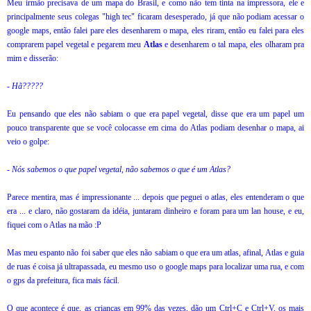
Meu irmão precisava de um mapa do Brasil, e como não tem tinta na impressora, ele e
principalmente seus colegas "high tec" ficaram desesperado, já que não podiam acessar o
google maps, então falei pare eles desenharem o mapa, eles riram, então eu falei para eles
comprarem papel vegetal e pegarem meu
Atlas
e desenharem o tal mapa, eles olharam pra
mim e disserão:
- Hã?????
Eu pensando que eles não sabiam o que era papel vegetal, disse que era um papel um
pouco transparente que se você colocasse em cima do Atlas podiam desenhar o mapa, ai
veio o golpe:
- Nós sabemos o que papel vegetal, não sabemos o que é um Atlas?
Parece mentira, mas é impressionante ... depois que peguei o atlas, eles entenderam o que
era ... e claro, não gostaram da idéia, juntaram dinheiro e foram para um lan house, e eu,
fiquei com o Atlas na mão :P
Mas meu espanto não foi saber que eles não sabiam o que era um atlas, afinal, Atlas e guia
de ruas é coisa já ultrapassada, eu mesmo uso o google maps para localizar uma rua, e com
o gps da prefeitura, fica mais fácil.
O que acontece é que, as crianças em 99% das vezes, dão um Ctrl+C e Ctrl+V, os mais