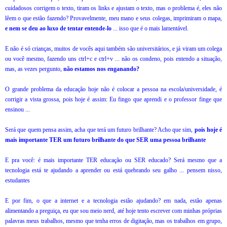
cuidadosos corrigem o texto, tiram os links e ajustam o texto, mas o problema é, eles não
lêem o que estão fazendo? Provavelmente, meu mano e seus colegas, imprimiram o mapa,
e nem se deu ao luxo de tentar entende-lo
... isso que é o mais lamentável.
E não é só crianças, muitos de vocês aqui também são universitários, e já viram um colega
ou você mesmo, fazendo uns ctrl+c e ctrl+v ... não os condeno, pois entendo a situação,
mas, as vezes pergunto,
não estamos nos enganando?
O grande problema da educação hoje não é colocar a pessoa na escola/universidade, é
corrigir a vista grossa, pois hoje é assim: Eu fingo que aprendi e o professor finge que
ensinou ...
Será que quem pensa assim, acha que terá um futuro brilhante? Acho que sim,
pois hoje é
mais importante TER um futuro brilhante do que SER uma pessoa brilhante
E pra você: é mais importante TER educação ou SER educado? Será mesmo que a
tecnologia está te ajudando a aprender ou está quebrando seu galho ... pensem nisso,
estudantes
E por fim, o que a internet e a tecnologia estão ajudando? em nada, estão apenas
alimentando a preguiça, eu que sou meio nerd, até hoje tento escrever com minhas próprias
palavras meus trabalhos, mesmo que tenha erros de digitação, mas os trabalhos em grupo,