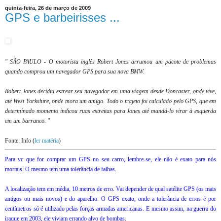
quinta-feira, 26 de março de 2009
GPS e barbeirisses ...
" SÃO PAULO - O motorista inglês Robert Jones arrumou um pacote de problemas
quando comprou um navegador GPS para sua nova BMW.
Robert Jones decidiu estrear seu navegador em uma viagem desde Doncaster, onde vive,
até West Yorkshire, onde mora um amigo. Todo o trajeto foi calculado pelo GPS, que em
determinado momento indicou ruas estreitas para Jones até mandá-lo virar à esquerda
em um barranco. "
Fonte: Info (
ler matéria
)
Para vc que for comprar um GPS no seu carro, lembre-se, ele não é exato para nós
mortais. O mesmo tem uma tolerância de falhas.
A localização tem em média, 10 metros de erro. Vai depender de qual satélite GPS (os mais
antigos ou mais novos) e do aparelho. O GPS exato, onde a tolerância de erros é por
centímetros só é utilizado pelas forças armadas americanas. E mesmo assim, na guerra do
iraque em 2003, ele viviam errando alvo de bombas.