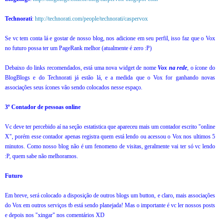
Technorati
:
http://technorati.com/people/technorati/caspervox
Se vc tem conta lá e gostar de nosso blog, nos adicione em seu perfil, isso faz que o Vox
no futuro possa ter um PageRank melhor (atualmente é zero :P)
Debaixo do links recomendados, está uma nova widget de nome
Vox na rede
, o ícone do
BlogBlogs e do Technorati já estão lá, e a medida que o Vox for ganhando novas
associações seus ícones vão sendo colocados nesse espaço.
3º Contador de pessoas online
Vc deve ter percebido aí na seção estatistica que apareceu mais um contador escrito "online
X", porém esse contador apenas registra quem está lendo ou acessou o Vox nos ultimos 5
minutos. Como nosso blog não é um fenomeno de visitas, geralmente vai ter só vc lendo
:P, quem sabe não melhoramos.
Futuro
Em breve, será colocado a disposição de outros blogs um button, e claro, mais associações
do Vox em outros serviços tb está sendo planejada! Mas o importante é vc ler nossos posts
e depois nos "xingar" nos comentários XD