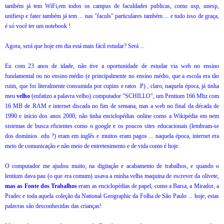
também já tem WiFi,em todos os campus de faculdades publicas, como usp, unesp,
unifiesp e fatec também já tem ... nas "faculs" particulares também ... e tudo isso de graça,
é só você ter um notebook !
Agora, será que hoje em dia está mais fácil estudar? Será ...
Eu com 23 anos de idade, não tive a oportunidade de estudar via web no ensino
fundamental ou no ensino médio (e principalmente no ensino médio, que a escola era tão
ruim, que foi literalmente consumida por cupins e ratos :P) , claro, naquela época, já tinha
meu
velho
(enfatizo a palavra velho) computador "SCHILLO", um Pentium 166 Mhz com
16 MB de RAM e internet discada no fim de semana, mas a web no final da década de
1990 e inicio dos anos 2000, não tinha enciclopédias online como a Wikipédia em nem
sistemas de busca eficientes como o google e os poucos sites educacionais (lembram-se
dos domínios .edu ?) eram em inglês e muitos eram pagos ... naquela época, internet era
meio de comunicação e não meio de entretenimento e de vida como é hoje.
O computador me ajudou muito, na digitação e acabamento de trabalhos, e quando o
lentium dava pau (o que era comum) usava a minha velha maquina de escrever da olivete,
mas as Fonte dos Trabalhos
eram as enciclopédias de papel, como a Barsa, a Mirador, a
Pradec e toda aquela coleção da National Geographic da Folha de São Paulo ... hoje, estas
palavras são desconhecidas das crianças!