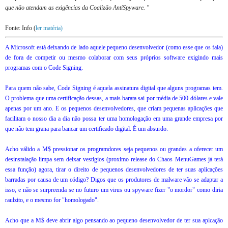
que não atendam as exigências da Coalizão AntiSpyware. "
Fonte: Info (
ler matéria)
A Microsoft está deixando de lado aquele pequeno desenvolvedor (como esse que os fala)
de fora de competir ou mesmo colaborar com seus próprios software exigindo mais
programas com o Code Signing.
Para quem não sabe,
Code Signing é aquela assinatura digital que alguns programas tem.
O problema que uma certificação dessas, a mais barata sai por média de 500 dólares e vale
apenas por um ano. E os pequenos desenvolvedores, que criam pequenas aplicações que
facilitam o nosso dia a dia não possa ter uma homologação em uma grande empresa por
que não tem grana para bancar um certificado digital. É um absurdo.
Acho válido a M$ pressionar os programdores seja pequenos ou grandes a oferecer um
desinstalação limpa sem deixar vestigios (proximo release do Chaos MenuGames já terá
essa função) agora, tirar o direito de pequenos desenvolvedores de ter suas aplicações
barradas por causa de um código? Digos que os produtores de malware vão se adaptar a
isso, e não se surpreenda se no futuro um virus ou spyware fizer "o mordor" como diria
raulzito, e o mesmo for "homologado".
Acho que a M$ deve abrir algo pensando ao pequeno desenvolvedor de ter sua aplcação