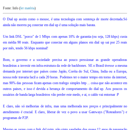
Fonte: Info (
ler matéria
)
O Dial up assim como o mouse, é uma tecnologia com sentença de morte decretada.Só
ainda não morreu pq conectar em dial up é uma solução mais barata.
Um link DSL "porco" de 1 Mbps com apenas 10% de garantia (ou seja, 128 kbps) custa
em média 90 reais. Enquanto que conectar em alguns planos em dial up sai por 25 reais
por mês, tendo 56 kbps nominal!
Bom, o governo e a sociedade precisa ao pouco pressionar as grande operadoras
brasileiras a investir em infra-estrutura da rede de backbones. SE o Brasil tivesse a mesma
demanda por internet que países como Japão, Coréia do Sul, China, India ou a Europa,
nossa rede travaria facil a cada 20 horas. Podemos ter o maior tempo em torno da internet,
mas 90% das pessoas ficam apenas com trafego simples http ... coisa que não acontece em
outros paises, e isso é devida a herança de comportamento do dial up. Aos poucos os
usuários de banda larga brasileiros vão perder este medo, e ai, o caldo vai entornar :P
E claro, não só melhorias de infra, mas uma melhorada nos preços e principalmente no
atendimento é crucial. E claro, liberar de vez o povo a usar Gateways ("Roteadores") e
programas de P2P.
Mesmo as vezes com o link dsl ruim, não sinto saudades dos quase 12 anos de navegação