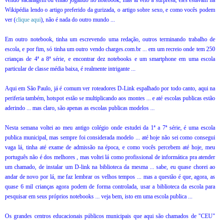
Wikipédia lendo o artigo preferido da gurizada, o artigo sobre sexo, e como vocês podem
ver (
clique aqui
), não é nada do outro mundo ...
Em outro notebook, tinha um escrevendo uma redação, outros terminando trabalho de
escola, e por fim, só tinha um outro vendo charges.com.br ... em um recreio onde tem 250
crianças de 4ª a 8ª série, e encontrar dez notebooks e um smartphone em uma escola
particular de classe média baixa, é realmente intrigante ...
Aqui em São Paulo, já é comum ver roteadores D-Link espalhado por todo canto, aqui na
periferia também, hotspot estão se multiplicando aos montes ... e até escolas publicas estão
aderindo ... mas claro, são apenas as escolas publicas modelos ...
Nesta semana voltei ao meu antigo colégio onde estudei da 1ª a 7ª série, é uma escola
publica municipal, mas sempre foi considerada modelo ... até hoje não sei como consegui
vaga lá, tinha até exame de admissão na época, e como vocês percebem até hoje, meu
português não é dos melhores , mas voltei lá como profissional de informática pra atender
um chamado, de instalar um D-link na biblioteca da mesma ... sabe, eu quase chorei ao
andar de novo por lá, me faz lembrar os velhos tempos ... mas a questão é que, agora, as
quase 6 mil crianças agora podem de forma controlada, usar a biblioteca da escola para
pesquisar em seus próprios notebooks ... veja bem, isto em uma escola publica ...
Os grandes centros educacionais públicos municipais que aqui são chamados de "CEU"