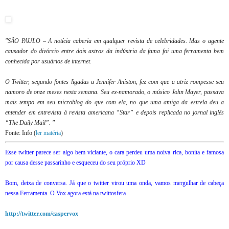
"SÃO PAULO – A notícia caberia em qualquer revista de celebridades. Mas o agente
causador do divórcio entre dois astros da indústria da fama foi uma ferramenta bem
conhecida por usuários de internet.
O Twitter, segundo fontes ligadas a Jennifer Aniston, fez com que a atriz rompesse seu
namoro de onze meses nesta semana. Seu ex-namorado, o músico John Mayer, passava
mais tempo em seu microblog do que com ela, no que uma amiga da estrela deu a
entender em entrevista à revista americana “Star” e depois replicada no jornal inglês
“The Daily Mail”. "
Fonte: Info (
ler matéria
)
Esse twitter parece ser algo bem viciante, o cara perdeu uma noiva rica, bonita e famosa
por causa desse passarinho e esqueceu do seu próprio XD
Bom, deixa de conversa. Já que o twitter virou uma onda, vamos mergulhar de cabeça
nessa Ferramenta. O Vox agora está na twittosfera
http://twitter.com/caspervox