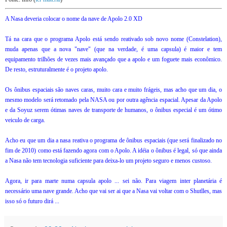
A Nasa deveria colocar o nome da nave de Apolo 2.0 XD
Tá na cara que o programa Apolo está sendo reativado sob novo nome (Constelation),
muda apenas que a nova "nave" (que na verdade, é uma capsula) é maior e tem
equipamento trilhões de vezes mais avançado que a apolo e um foguete mais econômico.
De resto, estruturalmente é o projeto apolo.
Os ônibus espaciais são naves caras, muito cara e muito frágeis, mas acho que um dia, o
mesmo modelo será retomado pela NASA ou por outra agência espacial. Apesar da Apolo
e da Soyuz serem ótimas naves de transporte de humanos, o ônibus especial é um ótimo
veiculo de carga.
Acho eu que um dia a nasa reativa o programa de ônibus espaciais (que será finalizado no
fim de 2010) como está fazendo agora com o Apolo. A idéia o ônibus é legal, só que ainda
a Nasa não tem tecnologia suficiente para deixa-lo um projeto seguro e menos custoso.
Agora, ir para marte numa capsula apolo ... sei não. Para viagem inter planetária é
necessário uma nave grande. Acho que vai ser ai que a Nasa vai voltar com o Shutlles, mas
isso só o futuro dirá ...