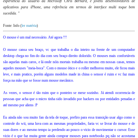
experiência do usuário da Microsoft Chris Bernard, e jovens desenvolvedores de
aplicativos para iPhone, uma referência em termos de interface multi toque bem
sucedida. "
Fonte: Info (
ler matéria
)
O mouse é um mal necessário. Até agora !!!
O mouse cansa seu braço, vc que trabalha o dia inteiro na frente de um computador
desktop chega no fim do dia com seu braço direito dolorido. O mouses mais confortáveis
são aquelas mais caros, e lá onde nóis mortais trabalha ou mesmo em nossas casas, temos
aqueles mouses "meia-boca". Com o mouse ótico e o roller melhorou muito, ele ficou mais
leve, e mais pratico, porém alguns modelos made in china o sensor é ruim e vc faz mais
força na mão que se fosse num mouse mecânico.
As vezes, o sensor é tão ruim que o ponteiro se mexe sozinho. Já atendi ocorrencia de
pessoas que acha que o micro tinha sido invadido por hackers ou por entidades penadas e
até mesmo por aliens :P
Eu ainda não sou muito fan da tela de toque, prefiro para essa transição usar algo como o
controle do wii, uma luva com as mesmas propriedades, faria vc se livrar do mouse e de
suas dores e ao mesmo tempo ia perdendo ao pouco o vicio de movimentar o cursor. Esse
vicio é o que faz muita gente ainda comprar mouses para notebooks pq não se acostuma