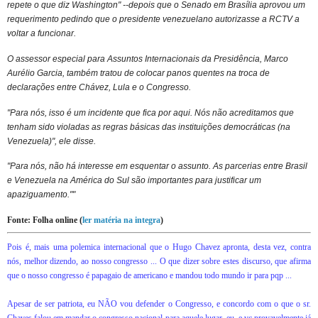
repete o que diz Washington" --depois que o Senado em Brasília aprovou um
requerimento pedindo que o presidente venezuelano autorizasse a RCTV a
voltar a funcionar.
O assessor especial para Assuntos Internacionais da Presidência, Marco
Aurélio Garcia, também tratou de colocar panos quentes na troca de
declarações entre Chávez, Lula e o Congresso.
"Para nós, isso é um incidente que fica por aqui. Nós não acreditamos que
tenham sido violadas as regras básicas das instituições democráticas (na
Venezuela)", ele disse.
"Para nós, não há interesse em esquentar o assunto. As parcerias entre Brasil
e Venezuela na América do Sul são importantes para justificar um
apaziguamento.""
Fonte: Folha online (
ler matéria na integra
)
Pois é, mais uma polemica internacional que o Hugo Chavez apronta, desta vez, contra
nós, melhor dizendo, ao nosso congresso ... O que dizer sobre estes discurso, que afirma
que o nosso congresso é papagaio de americano e mandou todo mundo ir para pqp ...
Apesar de ser patriota, eu NÃO vou defender o Congresso, e concordo com o que o sr.