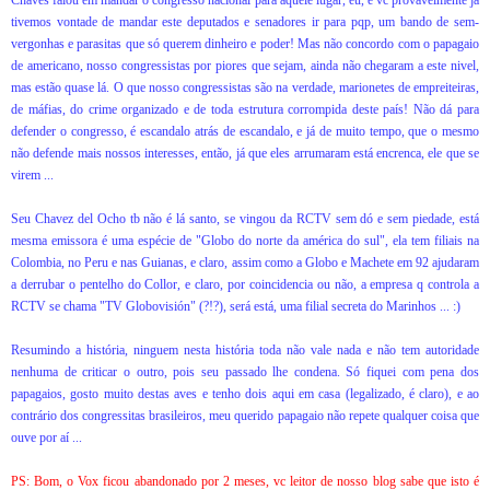
Chaves falou em mandar o congresso nacional para aquele lugar, eu, e vc provavelmente já
tivemos vontade de mandar este deputados e senadores ir para pqp, um bando de sem-
vergonhas e parasitas que só querem dinheiro e poder! Mas não concordo com o papagaio
de americano, nosso congressistas por piores que sejam, ainda não chegaram a este nivel,
mas estão quase lá. O que nosso congressistas são na verdade, marionetes de empreiteiras,
de máfias, do crime organizado e de toda estrutura corrompida deste país! Não dá para
defender o congresso, é escandalo atrás de escandalo, e já de muito tempo, que o mesmo
não defende mais nossos interesses, então, já que eles arrumaram está encrenca, ele que se
virem ...
Seu Chavez del Ocho tb não é lá santo, se vingou da RCTV sem dó e sem piedade, está
mesma emissora é uma espécie de "Globo do norte da américa do sul", ela tem filiais na
Colombia, no Peru e nas Guianas, e claro, assim como a Globo e Machete em 92 ajudaram
a derrubar o pentelho do Collor, e claro, por coincidencia ou não, a empresa q controla a
RCTV se chama "TV Globovisión" (?!?), será está, uma filial secreta do Marinhos ... :)
Resumindo a história, ninguem nesta história toda não vale nada e não tem autoridade
nenhuma de criticar o outro, pois seu passado lhe condena. Só fiquei com pena dos
papagaios, gosto muito destas aves e tenho dois aqui em casa (legalizado, é claro), e ao
contrário dos congressitas brasileiros, meu querido papagaio não repete qualquer coisa que
ouve por aí ...
PS: Bom, o Vox ficou abandonado por 2 meses, vc leitor de nosso blog sabe que isto é