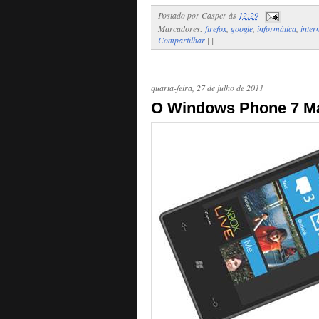
Postado por
Casper
às
12:29
Marcadores:
firefox
,
google
,
informática
,
inter
Compartilhar
|
|
quarta-feira, 27 de julho de 2011
O Windows Phone 7 Man