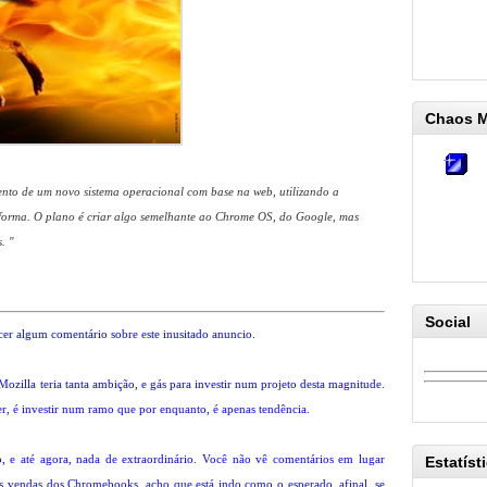
Chaos 
ento de um novo sistema operacional com base na web, utilizando a
rma. O plano é criar algo semelhante ao Chrome OS, do Google, mas
. "
Social
cer algum comentário sobre este inusitado anuncio.
Mozilla teria tanta ambição, e gás para investir num projeto desta magnitude.
r, é investir num ramo que por enquanto, é apenas tendência.
, e até agora, nada de extraordinário. Você não vê comentários em lugar
Estatíst
 vendas dos Chromebooks, acho que está indo como o esperado, afinal, se