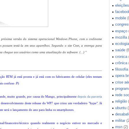
eleições
faceboo
mobile
(
congres
espaço
mozilla
 a próxima versão do sistema operacional Windows Phone, com o codinome
ecologia
s possam testá-la em seus aparelhos. Segundo o site Cnet, a entrega para
saúde
(
rma chegue aos usuários como uma atualização do software. (...) "
cronica
crônica
filosofia
opera b
ão RTM já está pronta e já está com os fabricantes de celular (eles tentam
crise aé
is confuso :P)
program
rede soc
rande, muito grande, por causa do Mango, principalmente
depois da parceria
religião
o desenvolvimento deste release do WP7 que criou um verdadeiro "hype". Já
ubuntu
(
ste será o lançamento do ano para linha os smartphones.
desabaf
militar
(
al/financeiro/técnico quando realmente o negócio estiver no mercado e
msn
(2)