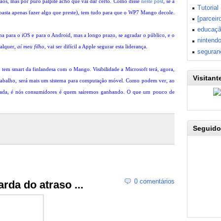
os, mas por puro palpite acho que vai dar certo. Como disse
neste post
, se a
Tutorial
(basta apenas fazer algo que preste), tem tudo para que o WP7 Mango decole.
[parceir
educaç
 para o iOS e para o Android, mas a longo prazo, se agradar o público, e o
nintend
alquer,
aí meu filho
, vai ser difícil a Apple segurar esta liderança.
seguran
á tem smart da finlandesa com o Mango. Visibilidade a Microsoft terá, agora,
Visitant
 trabalho, será mais um sistema para computação móvel. Como podem ver, ao
rrada, é nós consumidores é quem sairemos ganhando. O que um pouco de
Seguido
0 comentários
rda do atraso ...