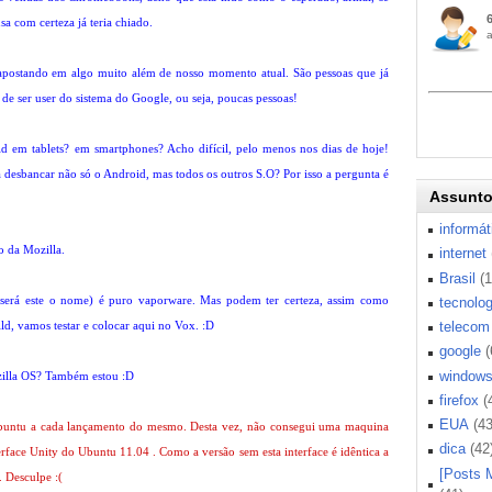
a com certeza já teria chiado.
stando em algo muito além de nosso momento atual. São pessoas que já
e ser user do sistema do Google, ou seja, poucas pessoas!
d em tablets? em smartphones? Acho difícil, pelo menos nos dias de hoje!
desbancar não só o Android, mas todos os outros S.O?
Por isso a pergunta é
Assunt
informát
o da Mozilla.
internet
Brasil
(
será este o nome) é puro vaporware. Mas podem ter certeza, assim como
tecnolog
ld, vamos testar e colocar aqui no Vox. :D
telecom
google
(
window
ozilla OS? Também estou :D
firefox
(
EUA
(43
buntu a cada lançamento do mesmo. Desta vez, não consegui uma maquina
dica
(42
rface Unity do Ubuntu 11.04 . Como a versão sem esta interface é idêntica a
[Posts 
. Desculpe :(