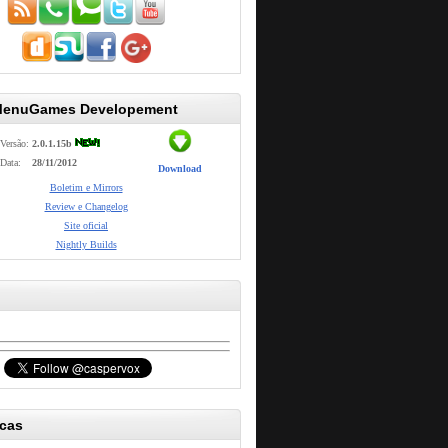
MenuGames Developement
Versão:
2.0.1.15b
Data:
28/11/2012
Download
Boletim e Mirrors
Review e Changelog
Site oficial
Nightly Builds
icas