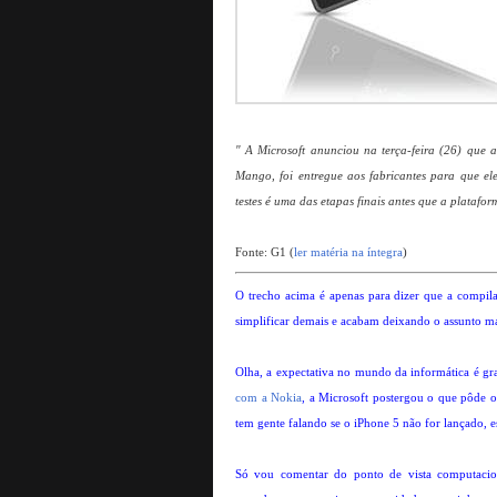
" A Microsoft anunciou na terça-feira (26) que
Mango, foi entregue aos fabricantes para que ele
testes é uma das etapas finais antes que a platafo
Fonte: G1 (
ler matéria na íntegra
)
O trecho acima é apenas para dizer que a compilaç
simplificar demais e acabam deixando o assunto ma
Olha, a expectativa no mundo da informática é g
com a Nokia
, a Microsoft postergou o que pôde 
tem gente falando se o iPhone 5 não for lançado, e
Só vou comentar do ponto de vista computacion