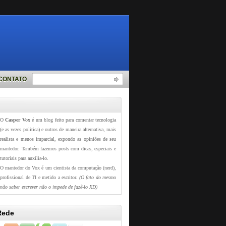
CONTATO
O
Casper Vox
é um blog feito para comentar tecnologia
(e as vezes politica) e outros de maneira alternativa, mais
realista e menos imparcial, expondo as opiniões de seu
mantedor. Também fazemos posts com dicas, especiais e
tutoriais para auxilia-lo.
O mantedor do Vox é um cientista da computação (nerd),
profissional de TI e metido a escritor.
(O fato do mesmo
não saber escrever não o impede de fazê-lo XD)
Rede