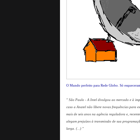
O Mundo perfeito para Rede Globo. Só esqueceram
" São Paulo - A Intel divulgou ao mercado e à i
caso a Anatel não libere novas frequências para ex
mais de seis anos na agência reguladora e, recen
alegam prejuízos à transmissão de sua programação
larga. (...) "