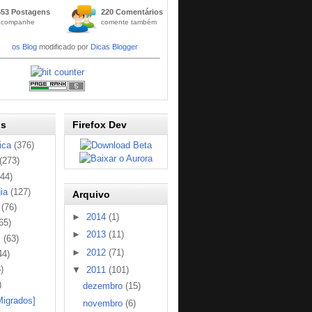
Widge
653 Postagens
220 Comentários
t
acompanhe
comente também
Códig
os Blog
modificado por
Dicas Blogger
os
Firefox Dev
ica
(376)
(273)
144)
ia
(127)
Arquivo
(76)
►
2014
(1)
65)
►
2013
(11)
s
(63)
►
2012
(71)
44)
)
▼
2011
(101)
)
dezembro
(15)
Migrados]
novembro
(6)