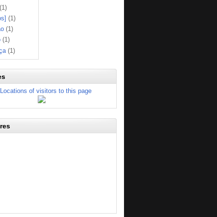
(1)
os]
(1)
ão
(1)
o
(1)
ça
(1)
es
res