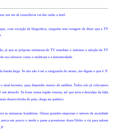
er um em sã consciência vai dar razão a intel.
or que, com exceção da blogosfera, ninguém tem coragem de dizer que a TV
*.
ução, já que as próprias emissoras de TV retardam o máximo a adoção da TV
ode nos oferecer como o multicast e a interatividade.
a banda larga. Se isto não é ser a vanguarda do atraso, me digam o que é :P
o sinal terrestre, para depender menos de satélites. Todos nós já colocamos
é um absurdo. Se fosse numa região remota, até que teria a desculpa da falta
 mais desenvolvida do país, chega ser patético.
re as emissoras brasileiras. Outras grandes empresas e setores da sociedade
perca um pouco o medo e passe a pressionar dona Globo e cia para saírem
 :P