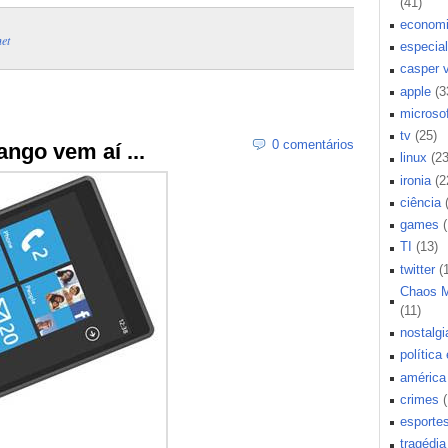
(41)
econom
net
especial
casper 
apple
(3
microsof
tv
(25)
0 comentários
go vem aí ...
linux
(23
ironia
(2
ciência
games
TI
(13)
twitter
(
Chaos 
(11)
nostalgi
política
américa 
crimes
esporte
tragédia