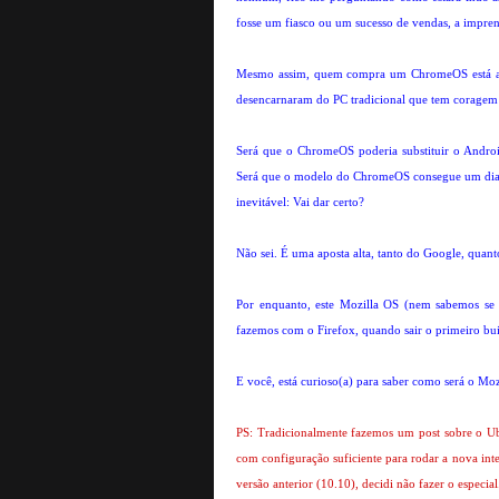
fosse um fiasco ou um sucesso de vendas, a imprens
Mesmo assim, quem compra um ChromeOS está apo
desencarnaram do PC tradicional que tem coragem d
Será que o ChromeOS poderia substituir o Androi
Será que o modelo do ChromeOS consegue um dia 
inevitável: Vai dar certo?
Não sei.
É uma aposta alta, tanto do Google, quant
Por enquanto, este Mozilla OS (nem sabemos se 
fazemos com o Firefox, quando sair o primeiro bui
E você, está curioso(a) para saber como será o M
PS: Tradicionalmente fazemos um post sobre o U
com configuração suficiente para rodar a nova inte
versão anterior (10.10), decidi não fazer o especial