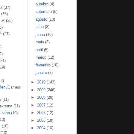
outubro
(4)
ia
(37)
setembro
(6)
(36)
agosto
(10)
vox
(35)
julho
(8)
3)
t
(27)
junho
(10)
maio
(8)
)
abril
(5)
2)
março
(12)
(21)
fevereiro
(10)
(19)
janeiro
(7)
13)
►
2010
(143)
MenuGames
►
2009
(246)
►
2008
(28)
a
(11)
►
2007
(12)
 externa
(11)
►
2006
(12)
latina
(10)
(10)
►
2005
(18)
s
(10)
►
2004
(10)
(10)