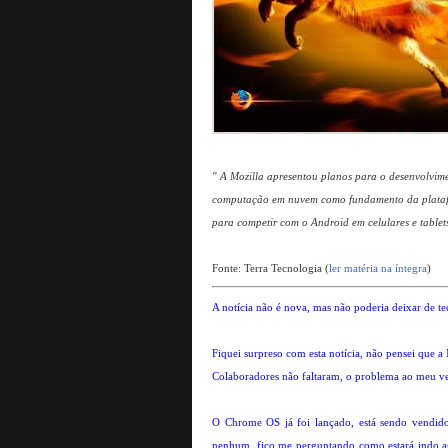
" A Mozilla apresentou planos para o desenvolvim
computação em nuvem como fundamento da platafo
para competir com o Android em celulares e tablets
Fonte: Terra Tecnologia (
ler matéria na íntegra
)
A notícia não é nova, mas não poderia deixar de te
Fiquei surpreso com esta notícia, não pensei que a 
Colaboradores não faltaram, o problema ao meu ve
O Chrome OS já foi lançado, está sendo vendido
nenhum, fico me perguntando como estará indo as