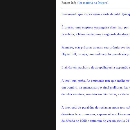
Fonte: Info (
ler matéria na íntegra
)
Recomendo que vocês leiam a carta da intel. Qualqu
É preciso uma empresa estrangeira dizer isto, p
Brasileira, é literalmente, uma vanguarda do atraso
Primeiro, elas próprias atrasam sua própria evol
Digital full, ou seja, com tudo aquilo que ela ela p
E ainda tem pachorra de atrapalharem a expansão d
A intel tem razão. As emissoras tem que melhorar 
um bombril na antenas para o sinal melhorar. Isto 
de infra estrutura, mas isto em São Paulo, a cidade
A intel está de parabéns de reclamar neste tom sob
deveriam fazer o mesmo, e quem sabe, o Governo 
da década de 1960 e entrarem de vez no século 21