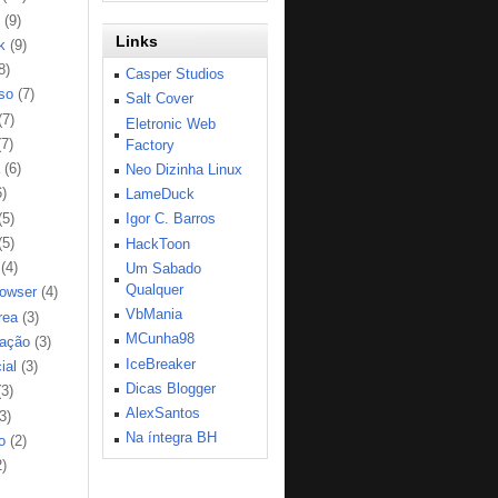
(9)
Links
k
(9)
8)
Casper Studios
so
(7)
Salt Cover
(7)
Eletronic Web
(7)
Factory
(6)
Neo Dizinha Linux
6)
LameDuck
(5)
Igor C. Barros
(5)
HackToon
(4)
Um Sabado
Qualquer
rowser
(4)
VbMania
rea
(3)
MCunha98
ação
(3)
IceBreaker
ial
(3)
Dicas Blogger
(3)
AlexSantos
3)
Na íntegra BH
o
(2)
2)