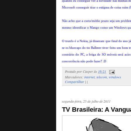
quando eu conseguir ver a novidade nas minhas mã
Microsoft conseguir tirar o estigma de coisa ruim 
Não acho que a curto/médio prazo seja um problema
mesmo identificar o Mango como um Windows qu
O trunfo é a Nokia, já disseram que final do ano j
se os bluecaps do tio Ballmer tiver feito um bom
contrário do PC, a briga de SO móveis será aci
concorrência não pode fazer? :D
Postado por
Casper
às
16:21
Marcadores:
internet
,
telecom
,
windows
Compartilhar
|
|
segunda-feira, 25 de julho de 2011
TV Brasileira: A Vangua