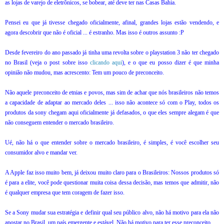
as lojas de varejo de eletrônicos, se bobear, até deve ter nas Casas Bahia.
Pensei eu que já tivesse chegado oficialmente, afinal, grandes lojas estão vendendo, e
agora descobrir que não é oficial ... é estranho.
Mas isso é outros assunto :P
Desde fevereiro do ano passado já tinha uma revolta sobre o playstation 3 não ter chegado
no Brasil (veja o post sobre isso
clicando aqui
), e o que eu posso dizer é que minha
opinião não mudou, mas acrescento: Tem um pouco de preconceito.
Não aquele preconceito de etnias e povos, mas sim de achar que nós brasileiros não temos
a capacidade de adaptar ao mercado deles ... isso não acontece só com o Play, todos os
produtos da sony chegam aqui oficialmente já defasados, o que eles sempre alegam é que
não conseguem entender o mercado brasileiro.
Ué, não há o que entender sobre o mercado brasileiro, é simples, é você escolher seu
consumidor alvo e mandar ver.
A Apple faz isso muito bem, já deixou muito claro para o Brasileiros: Nossos produtos só
é para a elite, você pode questionar muita coisa dessa decisão, mas temos que admitir, não
é qualquer empresa que tem coragem de fazer isso.
Se a Sony mudar sua estratégia e definir qual seu público alvo, não há motivo para ela não
apostar no Brasil, um país emergente e estável. Não há motivo para ter esse preconceito.