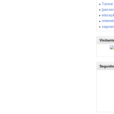
Tutorial
[parceir
educaç
nintend
seguran
Visitant
Seguido