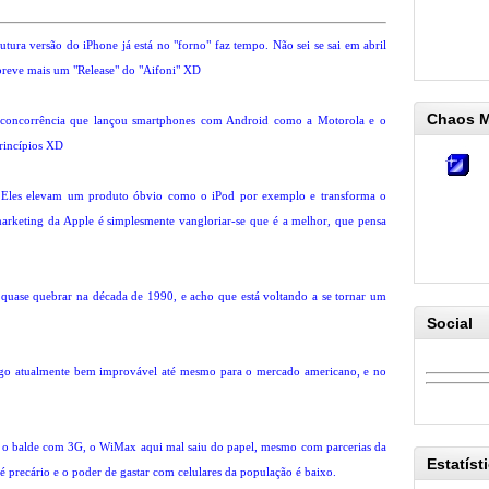
tura versão do iPhone já está no "forno" faz tempo. Não sei se sai em abril
 breve mais um "Release" do "Aifoni" XD
Chaos 
a concorrência que lançou smartphones com Android como a Motorola e o
princípios XD
! Eles elevam um produto óbvio como o iPod por exemplo e transforma o
eting da Apple é simplesmente vangloriar-se que é a melhor, que pensa
 quase quebrar na década de 1990, e acho que está voltando a se tornar um
Social
lgo atualmente bem improvável até mesmo para o mercado americano, e no
 o balde com 3G, o WiMax aqui mal saiu do papel, mesmo com parcerias da
Estatíst
 precário e o poder de gastar com celulares da população é baixo.