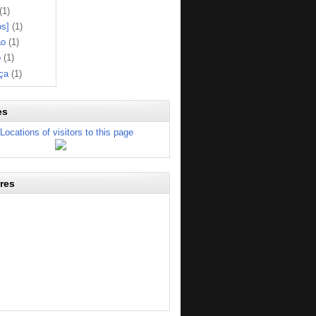
(1)
os]
(1)
ão
(1)
o
(1)
ça
(1)
es
res