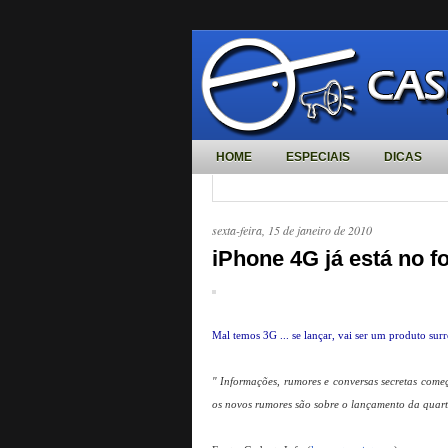
HOME
ESPECIAIS
DICAS
sexta-feira, 15 de janeiro de 2010
iPhone 4G já está no fo
Mal temos 3G ... se lançar, vai ser um produto surre
" Informações, rumores e conversas secretas começ
os novos rumores são sobre o lançamento da quart