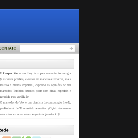
CONTATO
O
Casper Vox
é um blog feito para comentar tecnologia
(e as vezes politica) e outros de maneira alternativa, mais
realista e menos imparcial, expondo as opiniões de seu
mantedor. Também fazemos posts com dicas, especiais e
tutoriais para auxilia-lo.
O mantedor do Vox é um cientista da computação (nerd),
profissional de TI e metido a escritor.
(O fato do mesmo
não saber escrever não o impede de fazê-lo XD)
Rede