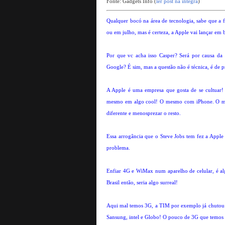
Fonte: Gadgets Info (
ler post na integra
)
Qualquer bocó na área de tecnologia, sabe que a fu
ou em julho, mas é certeza, a Apple vai lançar em
Por que vc acha isso Casper? Será por causa d
Google? É sim, mas a questão não é técnica, é de 
A Apple é uma empresa que gosta de se cultuar
mesmo em algo cool! O mesmo com iPhone. O mark
diferente e menosprezar o resto.
Essa arrogância que o Steve Jobs tem fez a Apple
problema.
Enfiar 4G e WiMax num aparelho de celular, é a
Brasil então, seria algo surreal!
Aqui mal temos 3G, a TIM por exemplo já chutou
Sansung, intel e Globo! O pouco de 3G que temos é