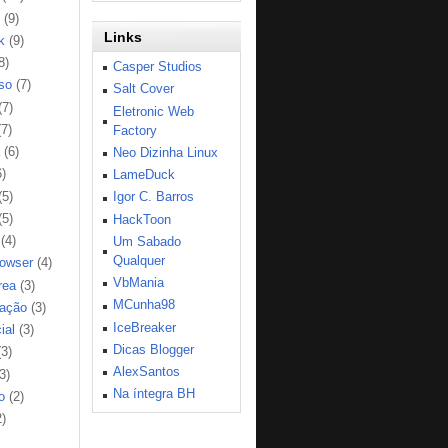
(9)
Links
k
(9)
8)
Casper Studios
so
(7)
Salt Cover
(7)
Eletronic Web
(7)
Factory
(6)
Neo Dizinha Linux
6)
LameDuck
(5)
Igor C. Barros
(5)
HackToon
(4)
Um Sabado
Qualquer
rowser
(4)
VbMania
rea
(3)
MCunha98
ação
(3)
IceBreaker
ial
(3)
Dicas Blogger
(3)
AlexSantos
3)
Na íntegra BH
o
(2)
2)