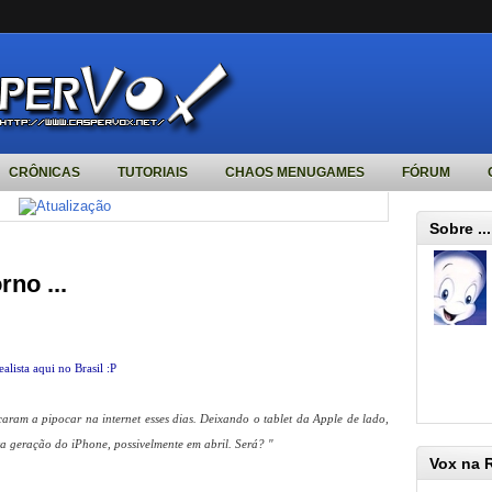
CRÔNICAS
TUTORIAIS
CHAOS MENUGAMES
FÓRUM
Sobre ...
rno ...
alista aqui no Brasil :P
aram a pipocar na internet esses dias. Deixando o tablet da Apple de lado,
a geração do iPhone, possivelmente em abril. Será? "
Vox na 