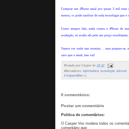
Comprar um iPhone atual por quase 3 mil reais e 
menos, vc pode usufruir de toda tecnologia que o
Como sempre falo, nada contra o iPhone de mane
avaliação, só avalio ele pelo seu preço exorbitante,
Vamos ver onde isso termina ... mas prepare-se, 
caro que o atual, isso vai!
Postado por
Casper
às
10:42
Marcadores:
informática
,
tecnologia
,
telecom
Compartilhar
|
|
0 comentários:
Postar um comentário
Politica de comentários:
O Casper Vox modera todos os comentári
comentário que: