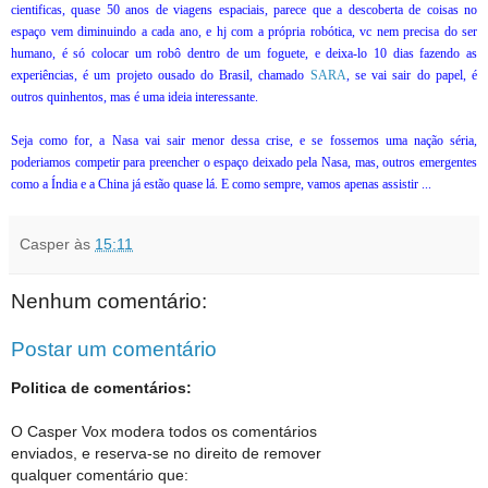
cientificas, quase 50 anos de viagens espaciais, parece que a descoberta de coisas no
espaço vem diminuindo a cada ano, e hj com a própria robótica, vc nem precisa do ser
humano, é só colocar um robô dentro de um foguete, e deixa-lo 10 dias fazendo as
experiências, é um projeto ousado do Brasil, chamado
SARA
, se vai sair do papel, é
outros quinhentos, mas é uma ideia interessante.
Seja como for, a Nasa vai sair menor dessa crise, e se fossemos uma nação séria,
poderiamos competir para preencher o espaço deixado pela Nasa, mas, outros emergentes
como a Índia e a China já estão quase lá. E como sempre, vamos apenas assistir ...
Casper
às
15:11
Nenhum comentário:
Postar um comentário
Politica de comentários:
O Casper Vox modera todos os comentários
enviados, e reserva-se no direito de remover
qualquer comentário que: