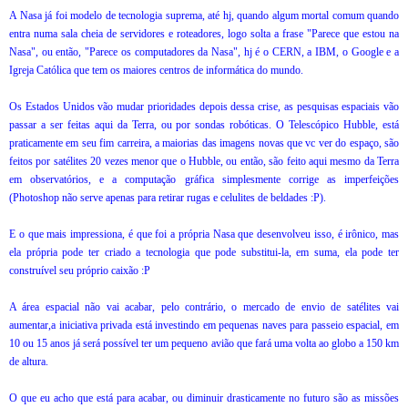
A Nasa já foi modelo de tecnologia suprema, até hj, quando algum mortal comum quando
entra numa sala cheia de servidores e roteadores, logo solta a frase "Parece que estou na
Nasa", ou então, "Parece os computadores da Nasa", hj é o CERN, a IBM, o Google e a
Igreja Católica que tem os maiores centros de informática do mundo.
Os Estados Unidos vão mudar prioridades depois dessa crise, as pesquisas espaciais vão
passar a ser feitas aqui da Terra, ou por sondas robóticas. O Telescópico Hubble, está
praticamente em seu fim carreira, a maiorias das imagens novas que vc ver do espaço, são
feitos por satélites 20 vezes menor que o Hubble, ou então, são feito aqui mesmo da Terra
em observatórios, e a computação gráfica simplesmente corrige as imperfeições
(Photoshop não serve apenas para retirar rugas e celulites de beldades :P).
E o que mais impressiona, é que foi a própria Nasa que desenvolveu isso, é irônico, mas
ela própria pode ter criado a tecnologia que pode substitui-la, em suma, ela pode ter
construível seu próprio caixão :P
A área espacial não vai acabar, pelo contrário, o mercado de envio de satélites vai
aumentar,a iniciativa privada está investindo em pequenas naves para passeio espacial, em
10 ou 15 anos já será possível ter um pequeno avião que fará uma volta ao globo a 150 km
de altura.
O que eu acho que está para acabar, ou diminuir drasticamente no futuro são as missões