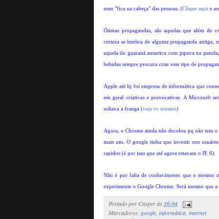
nem "fica na cabeça" das pessoas. (
Clique aqui
e ass
Ótimas propagandas, são aquelas que além de cri
certeza se lembra de alguma propaganda antiga, 
aquela do guaraná antartica com pipoca na panela, 
bebidas sempre procura criar esse tipo de propaga
Apple até hj foi empresa de informática que con
em geral criativas e provocativas. A Microsoft s
soltava a franga (
veja vc mesmo
)
Agora, o Chrome ainda não decolou pq não tem o po
mais um. O google tinha que investir nos usuário
rapidos (é por isso que até agora estavam o IE 6).
Não é por falta de conhecimento que o mesmo n
experimente o Google Chrome. Será mesmo que a p
Postado por
Casper
às
16:04
Marcadores:
google
,
informática
,
internet