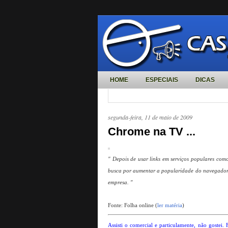
HOME
ESPECIAIS
DICAS
segunda-feira, 11 de maio de 2009
Chrome na TV ...
" Depois de usar links em serviços populares com
busca por aumentar a popularidade do navegador d
empresa. "
Fonte: Folha online (
ler matéria
)
Assisti o comercial e particulamente, não gostei