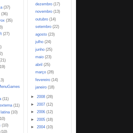
dezembro
(17)
ia
(37)
novembro
(13)
(36)
outubro
(14)
vox
(35)
setembro
(22)
3)
t
(27)
agosto
(23)
julho
(24)
)
junho
(25)
2)
maio
(23)
(21)
abril
(25)
(19)
março
(28)
fevereiro
(14)
13)
MenuGames
janeiro
(18)
►
2008
(28)
a
(11)
►
2007
(12)
 externa
(11)
►
2006
(12)
latina
(10)
(10)
►
2005
(18)
s
(10)
►
2004
(10)
(10)