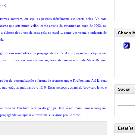
ista).
ativas, marcam, ou seja, as pessoas dificilmente esquecem delas. Vc com
mesmo que seja muito velha, como aquela da tartaruga na copa de 2002, ou
Chaos 
a clássica dos ursos da coca-cola no natal ... como vcs veem, a industria de
nda.
seguiu bons resultados com propaganda na TV. As propagandas da Apple são
empre foi tosca em seus comerciais, teve até comerciais onde Steve Ballmer
der de personalização e fartura de recursos que o FireFox tem. Até lá, será
s que estão abandonando o IE 6. Essas pessoas gostam de browsers leves e
Social
ão cresceu. Em todo serviço do google, tem lá um icone com mensagem,
ropaganda vai ajudar a trazer mais usuários pro Chrome?
Estatíst