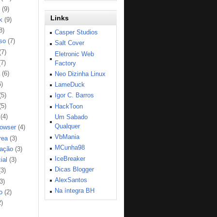
(9)
Links
k
(9)
8)
Casper Studios
so
(7)
Salt Cover
(7)
Eletronic Web
(7)
Factory
(6)
Neo Dizinha Linux
6)
LameDuck
(5)
Igor C. Barros
(5)
HackToon
(4)
Um Sabado
Qualquer
rowser
(4)
VbMania
rea
(3)
MCunha98
ação
(3)
IceBreaker
ial
(3)
Dicas Blogger
(3)
AlexSantos
3)
Na íntegra BH
o
(2)
2)