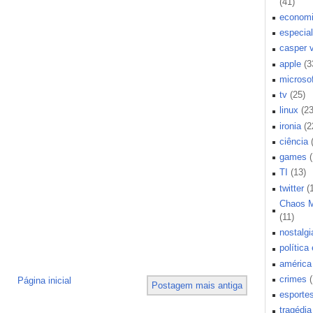
(41)
econom
especial
casper 
apple
(3
microsof
tv
(25)
linux
(23
ironia
(2
ciência
games
TI
(13)
twitter
(
Chaos 
(11)
nostalgi
política
américa 
crimes
Página inicial
Postagem mais antiga
esporte
tragédia