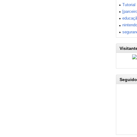
Tutorial
[parceir
educaç
nintend
seguran
Visitant
Seguido