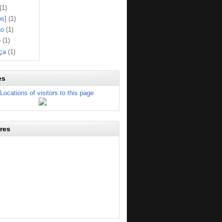
(1)
os]
(1)
ão
(1)
o
(1)
ça
(1)
es
res