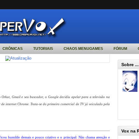
CRÔNICAS
TUTORIAIS
CHAOS MENUGAMES
FÓRUM
Sobre ...
o Orkut, Gmail e seu buscador, o Google decidiu apelar para a televisão na
e internet Chrome. Trata-se do primeiro comercial de TV já veiculado pela
Vox na 
. Ficou humilde demais e pouco criativo e o principal: Não chama atenção e