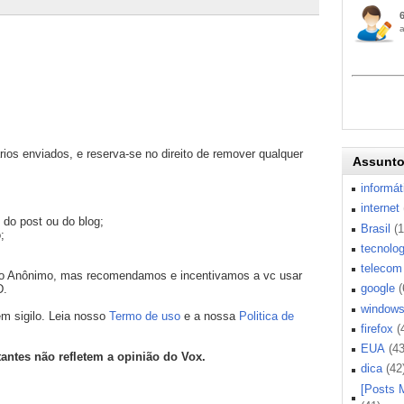
os enviados, e reserva-se no direito de remover qualquer
Assunt
informát
internet
 do post ou do blog;
Brasil
(
;
tecnolog
telecom
mo Anônimo, mas recomendamos e incentivamos a vc usar
google
(
D.
window
m sigilo. Leia nosso
Termo de uso
e a nossa
Politica de
firefox
(
EUA
(43
tantes não refletem a opinião do Vox.
dica
(42
[Posts 