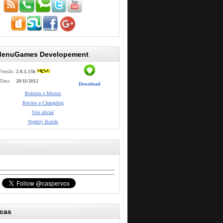
MenuGames Developement
Versão:
2.0.1.15b
Data:
28/11/2012
Download
Boletim e Mirrors
Review e Changelog
Site oficial
Nightly Builds
icas