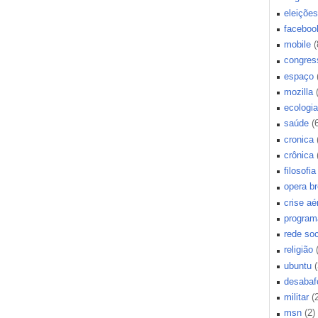
eleições
faceboo
mobile
(
congres
espaço
mozilla
ecologia
saúde
(
cronica
crônica
filosofia
opera b
crise aé
program
rede soc
religião
ubuntu
(
desabaf
militar
(
msn
(2)