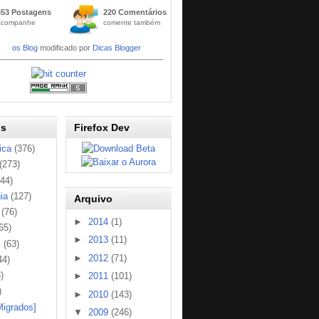
Widge
653 Postagens
220 Comentários
t
acompanhe
comente também
Códig
os Blog
modificado por
Dicas Blogger
os
Firefox Dev
ica
(376)
(273)
144)
ia
(127)
Arquivo
(76)
►
2014
(1)
65)
►
2013
(11)
s
(63)
►
2012
(71)
44)
)
►
2011
(101)
)
►
2010
(143)
Migrados]
▼
2009
(246)