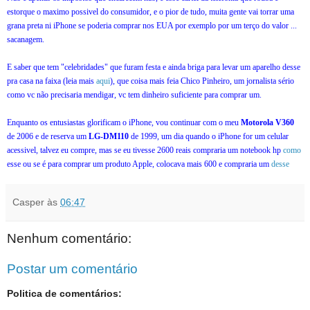
estorque o maximo possivel do consumidor, e o pior de tudo, muita gente vai torrar uma
grana preta ni iPhone se poderia comprar nos EUA por exemplo por um terço do valor ...
sacanagem.
E saber que tem "celebridades" que furam festa e ainda briga para levar um aparelho desse
pra casa na faixa (leia mais
aqui
), que coisa mais feia Chico Pinheiro, um jornalista sério
como vc não precisaria mendigar, vc tem dinheiro suficiente para comprar um.
Enquanto os entusiastas glorificam o iPhone, vou continuar com o meu
Motorola V360
de 2006 e de reserva um
LG-DM110
de 1999, um dia quando o iPhone for um celular
acessivel, talvez eu compre, mas se eu tivesse 2600 reais compraria um notebook hp
como
esse ou se é para comprar um produto Apple, colocava mais 600 e compraria um
desse
Casper
às
06:47
Nenhum comentário:
Postar um comentário
Politica de comentários: