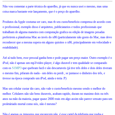
Não vou comentar a parte técnica do aparelho, já que eu nunca usei o mesmo, mas uma
coisa marca bastante este lançamento, que é o preço do aparelho.
Produtos da Apple costuma ser caro, mas tb seu custo/beneficio compensa de acordo com
o profissional, exemplo disso é arquitetos, publiciatarios e todos profissionais que
trabalham de alguma maneira com computação grafica ou edição de imagens pesadas
preferirem a plataforma Mac ao invés do x86 (particulamente não gosto do Mac, mas devo
reconhecer que a mesma supera em alguns quisitos o x86, principalmente em velocidade e
estabilidade).
Até aí tudo bem, esse pessoal ganha bem e pode pagar um preço maior. Outro exemplo é o
iPod, não é apenas um mp3/video player, é algo duravel e tem qualidade se comparado
com os
S1MP3
que quebram facil e são descartaveis (já tive três deles e dois deles tiveram
o mesmo fim, pifaram do nada - um deles eu perdi , se juntasse o dinheiro dos três, e
tivesse na época comprado um iPod, ainda o teria :P)
Mas um celular custar tão caro, não vale o custo/beneficio mesmo sendo o melhor do
melhor. Celulares não são bens duraveis, acabam rapido, duram no maximo dois ou três
anos na mão da maioria, pagar quase 2600 reais em algo assim não parece sensato para um
proletáriado mortal como nós, não é mesmo?
Não é apenas os impostos que encarecem não, é esse cartel da telefonia que rouba e