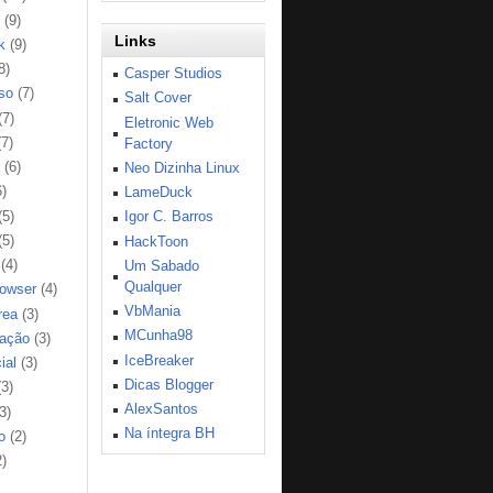
(9)
Links
k
(9)
8)
Casper Studios
so
(7)
Salt Cover
(7)
Eletronic Web
(7)
Factory
(6)
Neo Dizinha Linux
6)
LameDuck
(5)
Igor C. Barros
(5)
HackToon
(4)
Um Sabado
Qualquer
rowser
(4)
VbMania
rea
(3)
MCunha98
ação
(3)
IceBreaker
ial
(3)
Dicas Blogger
(3)
AlexSantos
3)
Na íntegra BH
o
(2)
2)