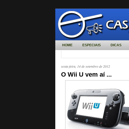
HOME
ESPECIAIS
DICAS
sexta-feira, 14 de setembro de 2012
O Wii U vem aí ...