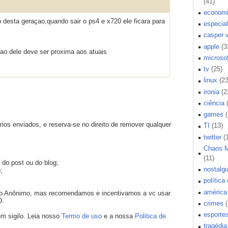
(41)
econom
 desta geraçao,quando sair o ps4 e x720 ele ficara para
especial
casper 
apple
(3
ao dele deve ser proxima aos atuais
microsof
tv
(25)
linux
(23
ironia
(2
ciência
games
os enviados, e reserva-se no direito de remover qualquer
TI
(13)
twitter
(
Chaos 
(11)
 do post ou do blog;
nostalgi
;
política
américa 
mo Anônimo, mas recomendamos e incentivamos a vc usar
D.
crimes
esporte
m sigilo. Leia nosso
Termo de uso
e a nossa
Politica de
tragédia