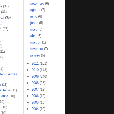
setembro
(6)
ia
(37)
agosto
(7)
(36)
julho
(6)
vox
(35)
junho
(5)
3)
t
(27)
maio
(3)
abril
(6)
)
março
(11)
2)
fevereiro
(7)
(21)
janeiro
(5)
(19)
►
2011
(101)
13)
►
2010
(143)
MenuGames
►
2009
(246)
►
2008
(28)
a
(11)
►
2007
(12)
 externa
(11)
►
2006
(12)
latina
(10)
(10)
►
2005
(18)
s
(10)
►
2004
(10)
(10)