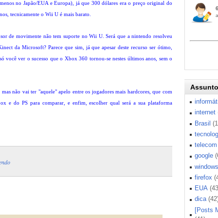
menos no Japão/EUA e Europa), já que 300 dólares era o preço original do
nos, tecnicamente o Wii U é mais barato.
sor de movimente não tem suporte no Wii U. Será que a nintendo resolveu
Kinect da Microsoft? Parece que sim, já que apesar deste recurso ser ótimo,
é só você ver o sucesso que o Xbox 360 tornou-se nestes últimos anos, sem o
Assunt
mas não vai ter "aquele" apelo entre os jogadores mais hardcores, que com
informát
box e do PS para comparar, e enfim, escolher qual será a sua plataforma
internet
Brasil
(
tecnolog
telecom
google
(
tendo
window
firefox
(
EUA
(43
dica
(42
[Posts 