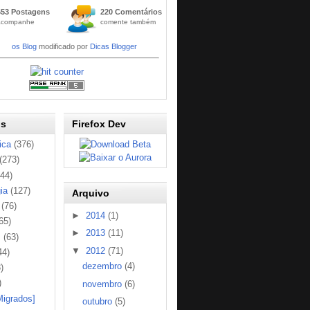
Widge
653 Postagens
220 Comentários
t
acompanhe
comente também
Códig
os Blog
modificado por
Dicas Blogger
os
Firefox Dev
ica
(376)
(273)
144)
ia
(127)
Arquivo
(76)
►
2014
(1)
65)
►
2013
(11)
s
(63)
▼
2012
(71)
44)
dezembro
(4)
)
)
novembro
(6)
Migrados]
outubro
(5)