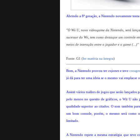
Abrindo a 8ª geração, a Nintendo novamente tenta
"O Wii U, novo videogame da Nintendo, será lanç
sucessor do Wii, tem como destaque um controle em
meios de interação entre o jogador e o game (...)"
Fonte: G1 (
ler matéria na íntegra
)
Bom, a Nintendo provou ter
cojones
e teve
corage
já dá para ter uma ideia se o mesmo vai emplacar 
Assisti vários trailers de jogos que serão lançados
pelo menos no quesito de gráficos, o Wii U não
qualidade superior ao citados. O som também pare
um bom console, porém, o mesmo será como o Wi
limitado.
A Nintendo repete a mesma estratégia que teve c