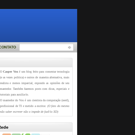
CONTATO
O
Casper Vox
é um blog feito para comentar tecnologia
(e as vezes politica) e outros de maneira alternativa, mais
realista e menos imparcial, expondo as opiniões de seu
mantedor. Também fazemos posts com dicas, especiais e
tutoriais para auxilia-lo.
O mantedor do Vox é um cientista da computação (nerd),
profissional de TI e metido a escritor.
(O fato do mesmo
não saber escrever não o impede de fazê-lo XD)
Rede