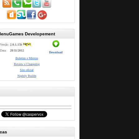
MenuGames Developement
Versão:
2.0.1.15b
Data:
28/11/2012
Download
Boletim e Mirrors
Review e Changelog
Site oficial
Nightly Builds
icas