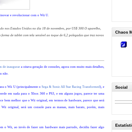
 inovar e revolucionar com o Wii U.
ado nos Estados Unidos no dia 18 de novembro, por US$ 300.O aparelho,
Chaos 
 forma de tablet com tela sensível ao toque de 6,2 polegadas que traz novos
m de inaugurar
a oitava geração de consoles, agora com muito mais detalhes,
ou não.
 para o Wii U (principalmente o
Sega & Sonic All Star Racing Transformed
), e
Social
 perde em nada para o Xbox 360 e PS3, e em alguns jogos, parece ter uma
ce bem melhor que o Wii original, em termos de hardware, parece que será
i original, será um console para as massas, mais barato, porém, mais
Estatíst
om o Wii, ao invés de fazer um hardware mais parrudo, decidiu fazer algo