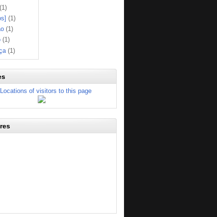
(1)
os]
(1)
ão
(1)
o
(1)
ça
(1)
es
res