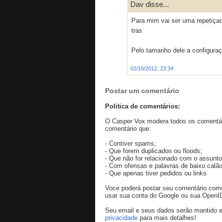
Dav disse...
Para mim vai ser uma repetiçao
tras
Pelo tamanho dele a configuraç
02/10/2012, 23:34
Postar um comentário
Politica de comentários:
O Casper Vox modera todos os comentári
comentário que:
- Contiver spams;
- Que forem duplicados ou floods;
- Que não for relacionado com o assunto
- Com ofensas e palavras de baixo calão
- Que apenas tiver pedidos ou links
Voce poderá postar seu comentário co
usar sua conta do Google ou sua OpenI
Seu email e seus dados serão mantido e
privacidade
para mais detalhes!