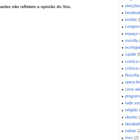
eleições
tantes não refletem a opinião do Vox.
faceboo
mobile
(
congres
espaço
mozilla
ecologia
saúde
(
cronica
crônica
filosofia
opera b
crise aé
program
rede soc
religião
ubuntu
(
desabaf
militar
(
msn
(2)