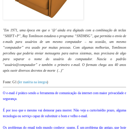
"Em 1971, uma época em que o ‘@’ ainda era digitado com a combinação de teclas
“SHIFT+P”, Ray Tomlinson estudava o programa “SNDMSG”, que permitia o envio de
e-mails para usuários de um mesmo computador – na ocasião, um mesmo
“computador” era usado por muitas pessoas. Com algumas melhorias, Tomlinson
percebeu que poderia enviar mensagens para outros sistemas, mas precisava de algo
para separar o nome do usuário do computador. Nascia o padrão
“usuário@computador” e também o primeiro e-mail. O formato chega aos 40 anos
após ouvir diversos decretos de morte (...)"
Fonte: G1 (
ler matéria na íntegra
)
O e-mail é prático sendo a ferramenta de comunicação da internet com maior privacidade e
segurança.
É por isso que o mesmo vai demorar para morrer. Não vejo a curto/médio prazo, alguma
tecnologia ou serviço capaz de substituir o bom e velho e-mail.
Os problemas do email todo mundo conhece: spams. É um problema tão antigo, que hoje