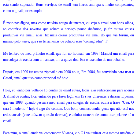
está sendo superado. Bons serviços de email tem filtros anti-spans muito competentes,
como o gmail por exemplo.
É meio nostálgico, mas como usuário antigo de internet, eu vejo o email com bons olhos,
ao contrário dos novatos que acham o serviço pouco dinâmico, já fiz muitas coisas
produtivas via email, alias, fiz mais coisas produtivas via email do que via fórum, ou
mesmo pelo wave, que são ferramentas de colaboração "consagradas" :P
Me lembro do meu primeiro email, que foi no hotmail, em 1998! Mandei um email para
um colega de escola com um anexo, um arquivo doc. Era o rascunho de um trabalho.
Depois, em 1999 fiz um no zipmail e em 2000 no ig. Em 2004, fui convidado para usar o
Gmail, email que uso como principal até hoje.
Hoje, eu tenho por volta de 15 contas de email ativas, todas elas redirecionam para apenas
3, afinal de contas, ficar entrando para fazer login em 15 sites diferentes e dureza. E pensar
que em 1998, quando passava meu email para colegas de escola, ouvia a frase "Uau. O
cara é moderno!" hoje é algo tão comum. Que bom, conheço muita gente que não está nas
redes sociais (e nem fazem questão de estar), e a única maneira de comunicar pela web é o
email.
Para mim, o email ainda vai comemorar 60 anos, e o G1 vai utilizar esta mesma matéria, e