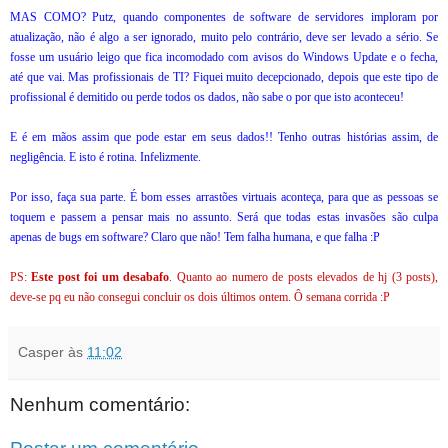
MAS COMO? Putz, quando componentes de software de servidores imploram por
atualização, não é algo a ser ignorado, muito pelo contrário, deve ser levado a sério. Se
fosse um usuário leigo que fica incomodado com avisos do Windows Update e o fecha,
até que vai. Mas profissionais de TI? Fiquei muito decepcionado, depois que este tipo de
profissional é demitido ou perde todos os dados, não sabe o por que isto aconteceu!
E é em mãos assim que pode estar em seus dados!! Tenho outras histórias assim, de
negligência. E isto é rotina. Infelizmente.
Por isso, faça sua parte. É bom esses arrastões virtuais aconteça, para que as pessoas se
toquem e passem a pensar mais no assunto. Será que todas estas invasões são culpa
apenas de bugs em software? Claro que não! Tem falha humana, e que falha :P
PS:
Este post foi um desabafo
. Quanto ao numero de posts elevados de hj (3 posts),
deve-se pq eu não consegui concluir os dois últimos ontem. Ô semana corrida :P
Casper
às
11:02
Nenhum comentário: