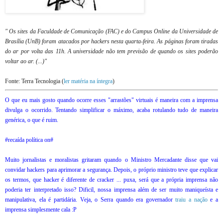
" Os sites da Faculdade de Comunicação (FAC) e do Campus Online da Universidade de
Brasília (UnB) foram atacados por hackers nesta quarta-feira. As páginas foram tiradas
do ar por volta das 11h. A universidade não tem previsão de quando os sites poderão
voltar ao ar. (...)"
Fonte: Terra Tecnologia (
ler matéria na íntegra
)
O que eu mais gosto quando ocorre esses "arrastões" virtuais é maneira com a imprensa
divulga o ocorrido. Tentando simplificar o máximo, acaba rotulando tudo de maneira
genérica, o que é ruim.
#recaída política on#
Muito jornalistas e moralistas gritaram quando o Ministro Mercadante disse que vai
convidar hackers para aprimorar a segurança. Depois, o próprio ministro teve que explicar
os termos, que hacker é diferente de cracker ... puxa, será que a própria imprensa não
poderia ter interpretado isso? Dificil, nossa imprensa além de ser muito maniqueísta e
manipulativa, ela é partidária. Veja, o Serra quando era governador
traiu a nação
e a
imprensa simplesmente cala :P