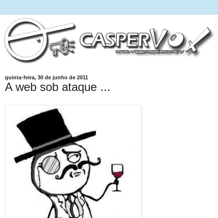
quinta-feira, 30 de junho de 2011
A web sob ataque ...