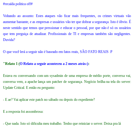
#recaída politica off#
Voltando ao assunto: Estes ataques vão ficar mais frequentes, os crimes virtuais vão
aumentar bastante, e as empresas e usuários vão ter que dobrar a segurança. Isto é óbvio. É
neste sentido que temos que pressionar e educar o pessoal, por que não é só os usuários
que tem preguiça de atualizar. Profissionais de TI e empresas também são negligentes.
Duvida?
O que você lerá a seguir não é baseado em fatos reais, SÃO FATO REAIS :P
"Relato 1 (
O Relato a seguir aconteceu a 2 meses atrás:)
:
Estava eu conversando com um sysadmin de uma empresa de médio porte, conversa vai,
conversa vem, a apache lança um patcher de segurança. Negócio brilha na tela do server:
Update Critical. E então eu pergunto:
- E ae? Vai aplicar este patch no sábado ou depois do expediente?
E a resposta foi assombrosa:
- Que nada. Isto só dificulta meu trabalho. Tenho que reiniciar o server. Deixa pra lá