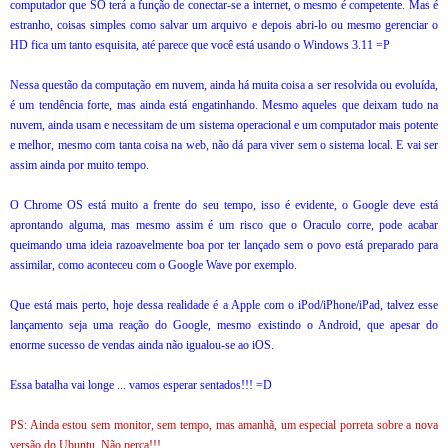
computador que SÓ terá a função de conectar-se a internet, o mesmo é competente. Mas é
estranho, coisas simples como salvar um arquivo e depois abri-lo ou mesmo gerenciar o
HD fica um tanto esquisita, até parece que você está usando o Windows 3.11 =P
Nessa questão da computação em nuvem, ainda há muita coisa a ser resolvida ou evoluída,
é um tendência forte, mas ainda está engatinhando. Mesmo aqueles que deixam tudo na
nuvem, ainda usam e necessitam de um sistema operacional e um computador mais potente
e melhor, mesmo com tanta coisa na web, não dá para viver sem o sistema local. E vai ser
assim ainda por muito tempo.
O Chrome OS está muito a frente do seu tempo, isso é evidente, o Google deve está
aprontando alguma, mas mesmo assim é um risco que o Oraculo corre, pode acabar
queimando uma ideia razoavelmente boa por ter lançado sem o povo está preparado para
assimilar, como aconteceu com o Google Wave por exemplo.
Que está mais perto, hoje dessa realidade é a Apple com o iPod/iPhone/iPad, talvez esse
lançamento seja uma reação do Google, mesmo existindo o Android, que apesar do
enorme sucesso de vendas ainda não igualou-se ao iOS.
Essa batalha vai longe ... vamos esperar sentados!!! =D
PS: Ainda estou sem monitor, sem tempo, mas amanhã, um especial porreta sobre a nova
versão do Ubuntu. Não perca!!!