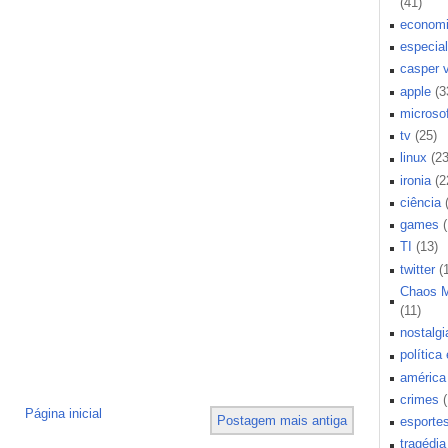
(41)
econom
especial
casper 
apple
(3
microsof
tv
(25)
linux
(23
ironia
(2
ciência
games
TI
(13)
twitter
(
Chaos 
(11)
nostalgi
política
américa 
crimes
Página inicial
Postagem mais antiga
esporte
tragédia