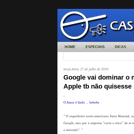
HOME
ESPECIAIS
DICAS
terça-feira, 27 de julho de 2010
Google vai dominar o 
Apple tb não quisesse .
O Amor é lindo ... hehehe
" O engenheiro norte-americano Steve Wozniak, um
Google, mas que a empresa "corre o risco" de se t
o mercado". "