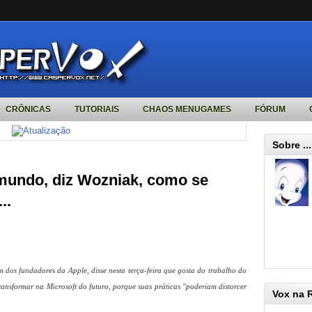
CRÔNICAS
TUTORIAIS
CHAOS MENUGAMES
FÓRUM
Sobre ...
mundo, diz Wozniak, como se
..
 dos fundadores da Apple, disse nesta terça-feira que gosta do trabalho do
ransformar na Microsoft do futuro, porque suas práticas "poderiam distorcer
Vox na 