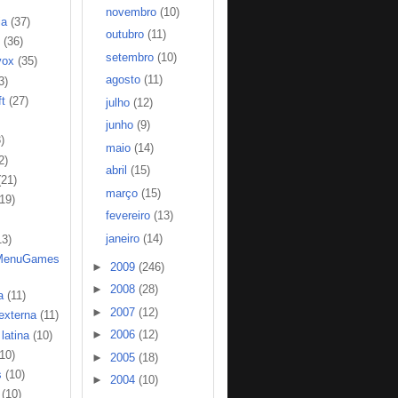
novembro
(10)
ia
(37)
outubro
(11)
(36)
setembro
(10)
vox
(35)
agosto
(11)
3)
t
(27)
julho
(12)
junho
(9)
)
maio
(14)
2)
abril
(15)
(21)
março
(15)
(19)
fevereiro
(13)
janeiro
(14)
13)
MenuGames
►
2009
(246)
►
2008
(28)
a
(11)
►
2007
(12)
 externa
(11)
►
2006
(12)
latina
(10)
(10)
►
2005
(18)
s
(10)
►
2004
(10)
(10)