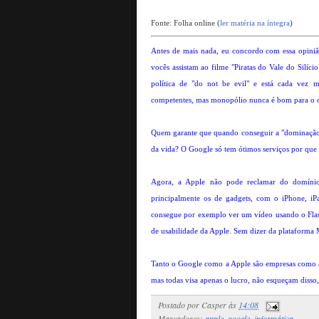
Fonte: Folha online (
ler matéria na íntegra
)
Antes de mais nada, eu concordo com essa opini
vocês assistam ao filme "Piratas do Vale do Silíci
política de "do not be evil" e está cada vez m
competentes, mas monopólio nunca é bom para o 
Quem garante que quando conseguir a "dominação m
da vida? O Google só tem ótimos serviços por que 
Agora, a Apple não pode reclamar do domíni
principalmente os de gadgets, com o iPhone, 
consegue por exemplo ver um vídeo usando o Flash
de usabilidade da Apple. Sem dizer da plataforma M
Tanto o Google como a Apple são empresas como a M
mas todas visa apenas o lucro, não esqueçam disso, 
Postado por
Casper
às
14:08
Marcadores:
apple
,
google
,
informática