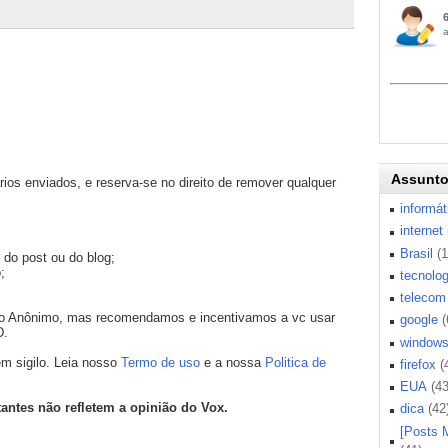
Assunt
os enviados, e reserva-se no direito de remover qualquer
informát
internet
Brasil
(
 do post ou do blog;
;
tecnolog
telecom
mo Anônimo, mas recomendamos e incentivamos a vc usar
google
(
D.
window
m sigilo. Leia nosso
Termo de uso
e a nossa
Politica de
firefox
(
EUA
(43
tantes não refletem a opinião do Vox.
dica
(42
[Posts 