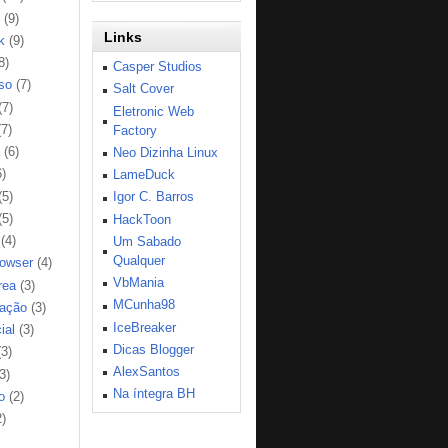
(9)
Links
k
(9)
8)
Casper Studios
so
(7)
Salt Cover
(7)
Eletronic Web
(7)
Factory
(6)
Neo Dizinha Linux
6)
LameDuck
(5)
Igor C. Barros
(5)
HackToon
(4)
Um Sabado
Qualquer
rowser
(4)
VbMania
rea
(3)
MCunha98
ação
(3)
IceBreaker
ial
(3)
Dicas Blogger
(3)
AlexSantos
3)
Na íntegra BH
o
(2)
2)