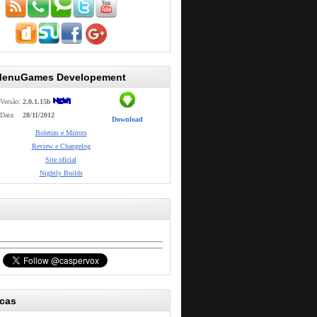
MenuGames Developement
Versão:
2.0.1.15b
Data:
28/11/2012
Download
Boletim e Mirrors
Review e Changelog
Site oficial
Nightly Builds
icas