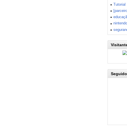
Tutorial
[parceir
educaç
nintend
seguran
Visitant
Seguido