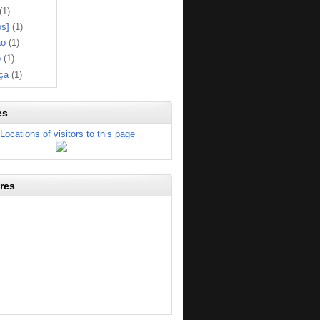
(1)
os]
(1)
ão
(1)
o
(1)
ça
(1)
es
res