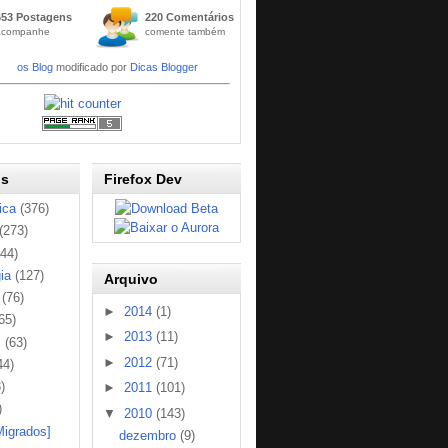
Widge
653 Postagens
220 Comentários
t
acompanhe
comente também
Códig
os Blog
modificado por
Dicas Blogger
os
Firefox Dev
ica
(376)
(273)
144)
ia
(127)
Arquivo
(76)
►
2014
(1)
65)
►
2013
(11)
s
(63)
►
2012
(71)
44)
)
►
2011
(101)
)
▼
2010
(143)
Migrados]
dezembro
(9)