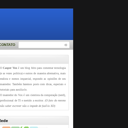
CONTATO
O
Casper Vox
é um blog feito para comentar tecnologia
(e as vezes politica) e outros de maneira alternativa, mais
realista e menos imparcial, expondo as opiniões de seu
mantedor. Também fazemos posts com dicas, especiais e
tutoriais para auxilia-lo.
O mantedor do Vox é um cientista da computação (nerd),
profissional de TI e metido a escritor.
(O fato do mesmo
não saber escrever não o impede de fazê-lo XD)
Rede