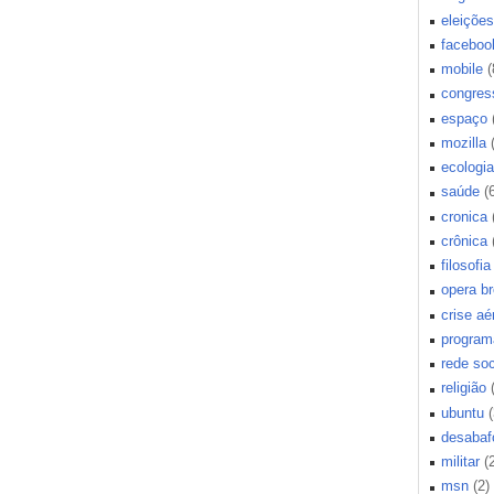
eleições
faceboo
mobile
(
congres
espaço
mozilla
ecologia
saúde
(
cronica
crônica
filosofia
opera b
crise aé
program
rede soc
religião
ubuntu
(
desabaf
militar
(
msn
(2)