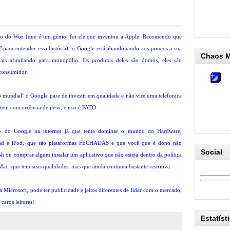
ão do Woz (que é um gênio, foi ele que inventou a Apple. Recomendo que
o" para entender essa história), o Google está abandonando aos poucos a sua
Chaos 
ais afunilando para monopólio. Os produtos deles são ótimos, eles são
consumidor.
undial" o Google pare de investir em qualidade e não vire uma telefonica
tem concorrência de peso, e isso é FATO.
o do Google na internet já que tenta dominar o mundo do Hardware,
iPad e iPod, que são plataformas FECHADAS e que você que é dono não
Social
 ou comprar algum instalar um aplicativo que não esteja dentro da política
ac, que tem suas qualidades, mas que ainda continua bastante restritiva.
icrosoft, pode ter publicidade e jeitos diferentes de lidar com o mercado,
caros leitores!
Estatíst