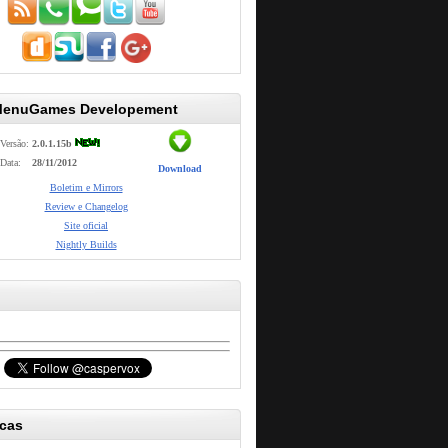
MenuGames Developement
Versão:
2.0.1.15b
Data:
28/11/2012
Download
Boletim e Mirrors
Review e Changelog
Site oficial
Nightly Builds
icas