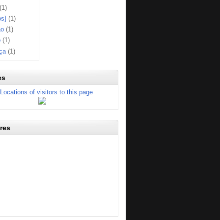
(1)
os]
(1)
ão
(1)
o
(1)
ça
(1)
es
res