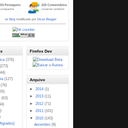
Widge
653 Postagens
220 Comentários
t
acompanhe
comente também
Códig
os Blog
modificado por
Dicas Blogger
os
Firefox Dev
ica
(376)
(273)
144)
ia
(127)
Arquivo
(76)
►
2014
(1)
65)
►
2013
(11)
s
(63)
►
2012
(71)
44)
)
►
2011
(101)
)
▼
2010
(143)
Migrados]
dezembro
(9)