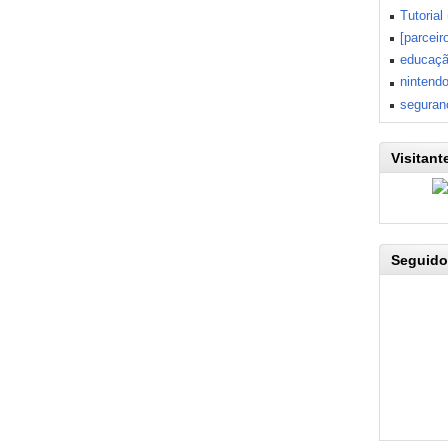
Tutorial
[parceir
educaç
nintend
seguran
Visitant
Seguido