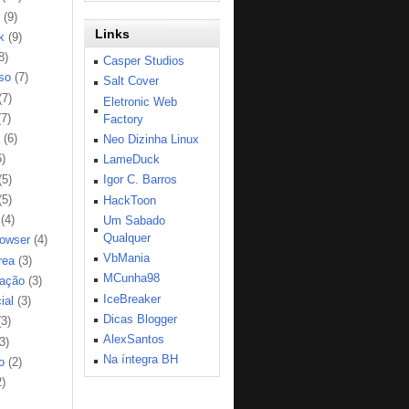
(9)
Links
k
(9)
8)
Casper Studios
so
(7)
Salt Cover
(7)
Eletronic Web
(7)
Factory
(6)
Neo Dizinha Linux
6)
LameDuck
(5)
Igor C. Barros
(5)
HackToon
(4)
Um Sabado
Qualquer
rowser
(4)
VbMania
rea
(3)
MCunha98
ação
(3)
IceBreaker
ial
(3)
Dicas Blogger
(3)
AlexSantos
3)
Na íntegra BH
o
(2)
2)