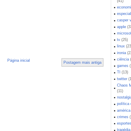
(41)
econom
especial
casper 
apple
(3
microsof
tv
(25)
linux
(23
ironia
(2
ciência
Página inicial
Postagem mais antiga
games
TI
(13)
twitter
(
Chaos 
(11)
nostalgi
política
américa 
crimes
esporte
tragédia