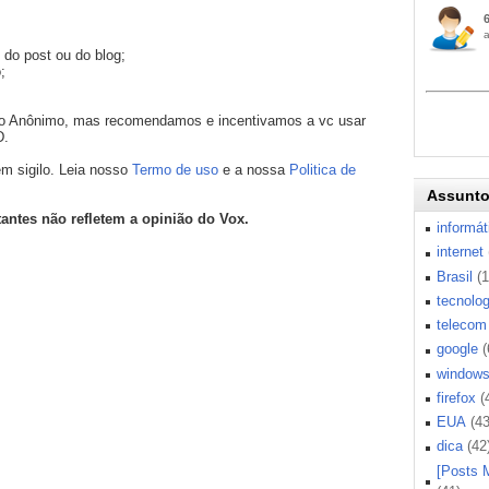
 do post ou do blog;
;
mo Anônimo, mas recomendamos e incentivamos a vc usar
D.
m sigilo. Leia nosso
Termo de uso
e a nossa
Politica de
Assunt
tantes não refletem a opinião do Vox.
informát
internet
Brasil
(
tecnolog
telecom
google
(
window
firefox
(
EUA
(43
dica
(42
[Posts 