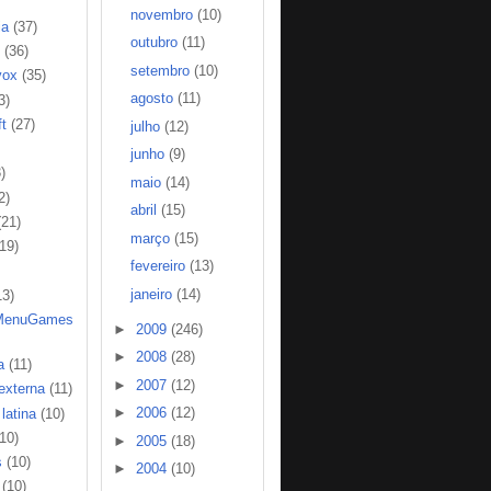
novembro
(10)
ia
(37)
outubro
(11)
(36)
setembro
(10)
vox
(35)
agosto
(11)
3)
t
(27)
julho
(12)
junho
(9)
)
maio
(14)
2)
abril
(15)
(21)
março
(15)
(19)
fevereiro
(13)
janeiro
(14)
13)
MenuGames
►
2009
(246)
►
2008
(28)
a
(11)
►
2007
(12)
 externa
(11)
►
2006
(12)
latina
(10)
(10)
►
2005
(18)
s
(10)
►
2004
(10)
(10)