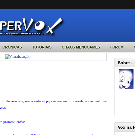
CRÔNICAS
TUTORIAIS
CHAOS MENUGAMES
FÓRUM
Sobre ...
inha ausência, isso aconteceu pq essa semana foi corrida, até aí nenhuma
itada.
ço promete, então:
Vox na 