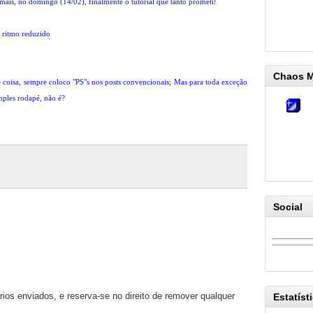
mais, no domingo (14/02), finalmente o tutorial que tanto prometi!
m ritmo reduzido
Chaos 
e coisa, sempre coloco "PS"s nos posts convencionais; Mas para toda exceção
ples rodapé, não é?
Social
os enviados, e reserva-se no direito de remover qualquer
Estatíst