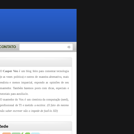
CONTATO
O
Casper Vox
é um blog feito para comentar tecnologia
(e as vezes politica) e outros de maneira alternativa, mais
realista e menos imparcial, expondo as opiniões de seu
mantedor. Também fazemos posts com dicas, especiais e
tutoriais para auxilia-lo.
O mantedor do Vox é um cientista da computação (nerd),
profissional de TI e metido a escritor.
(O fato do mesmo
não saber escrever não o impede de fazê-lo XD)
Rede