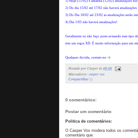
1) Hoje (11/02) e amanhã (12/02) atualizações nor
2) Do dia 15/02 até 17/02 não haverá atualizações
3) Do Dia 18/02 até 23/02 as atualizações serão e
4) Dia 1/03 não haverá atualizações!
Geralmente eu não faço posts avisando esse tipo d
tem um regra XD. É muito informação para um sim
Qualquer duvida, contate-no =)
Postado por
Casper
às
08:00
Marcadores:
casper vox
Compartilhar
|
|
0 comentários:
Postar um comentário
Politica de comentários:
O Casper Vox modera todos os comentári
comentário que: