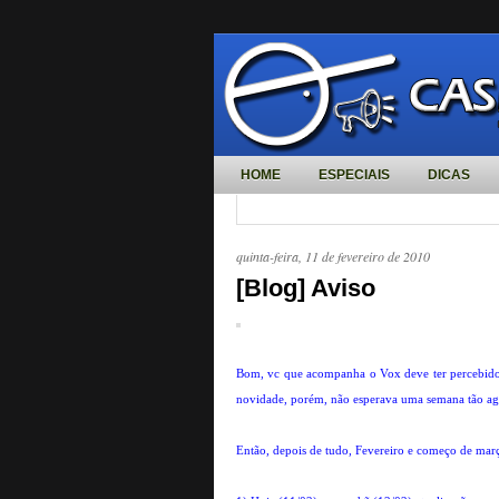
HOME
ESPECIAIS
DICAS
quinta-feira, 11 de fevereiro de 2010
[Blog] Aviso
Bom, vc que acompanha o Vox deve ter percebido m
novidade, porém, não esperava uma semana tão ag
Então, depois de tudo, Fevereiro e começo de mar