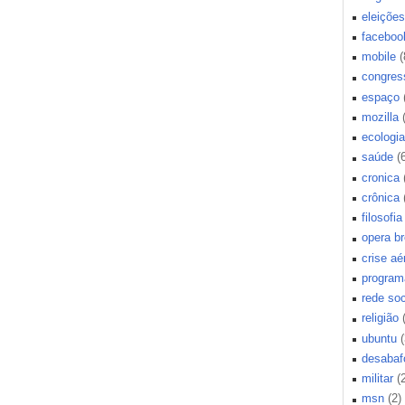
eleições
faceboo
mobile
(
congres
espaço
mozilla
ecologia
saúde
(
cronica
crônica
filosofia
opera b
crise aé
program
rede soc
religião
ubuntu
(
desabaf
militar
(
msn
(2)