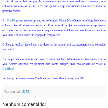
Dentro do portal, feito em joomla, ainda tem pouca coisa, mas ao decorrer do tempo, será
colocado mais coisas. Visite, deixe sua opinião e veja em primeira mão screenshoots do
próximo release.
E o
DevBlog
feito em wordpress, será o blog do Chaos MenuGames, um blog dedicado a
colocar coisas do desenvolvimento, explicar partes do projeto e eventualmente, apresentar
ao usuário do mesmo um um raio x do que está usando.
Claro, não será tão ativo quanto o
Vox, mas terá novidades em espaço de tempos fixo.
O Blog tb está em fase Beta, e ao decorrer do tempo, terá sua aparência e seu conteúdo
apurados!
Não se preocupem, sempre que novas versões do Chaos MenuGames forem soltas, vcs do
Vox ficaram sabendo em primeira mão como sempre, mas não deixem de vistar o
DevBlog
!
Em breve, um novo Release Candidate do Chaos MenuGames, té lá XD
Casper
às
15:53
Nenhum comentário: