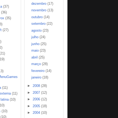
dezembro
(17)
ia
(37)
novembro
(13)
(36)
outubro
(14)
vox
(35)
setembro
(22)
3)
t
(27)
agosto
(23)
julho
(24)
)
junho
(25)
2)
maio
(23)
(21)
abril
(25)
(19)
março
(28)
fevereiro
(14)
13)
MenuGames
janeiro
(18)
►
2008
(28)
a
(11)
►
2007
(12)
 externa
(11)
►
2006
(12)
latina
(10)
(10)
►
2005
(18)
s
(10)
►
2004
(10)
(10)