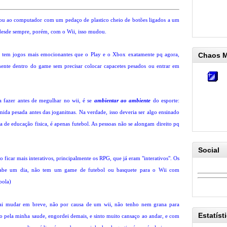
 ou ao computador com um pedaço de plastico cheio de botões ligados a um
 desde sempre, porém, com o Wii, isso mudou.
 tem jogos mais emocionantes que o Play e o Xbox exatamente pq agora,
Chaos 
ente dentro do game sem precisar colocar capacetes pesados ou entrar em
a fazer antes de megulhar no wii, é se
ambientar ao ambiente
do esporte:
da pesada antes das joganitnas. Na verdade, isso deveria ser algo ensinado
la de educação fisica, é apenas futebol. As pessoas não se alongam direito pq
Social
 ficar mais interativos, principalmente os RPG, que já eram "interativos". Os
sabe um dia, não tem um game de futebol ou basquete para o Wii com
bola)
vai mudar em breve, não por causa de um wii, não tenho nem grana para
Estatíst
 pela minha saude, engordei demais, e sinto muito cansaço ao andar, e com