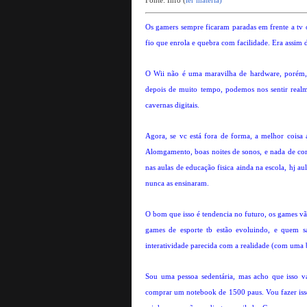
Os gamers sempre ficaram paradas em frente a tv
fio que enrola e quebra com facilidade. Era assim
O Wii não é uma maravilha de hardware, porém,
depois de muito tempo, podemos nos sentir realm
cavernas digitais.
Agora, se vc está fora de forma, a melhor coisa 
Alomgamento, boas noites de sonos, e nada de comi
nas aulas de educação fisica ainda na escola, hj au
nunca as ensinaram.
O bom que isso é tendencia no futuro, os games vão
games de esporte tb estão evoluindo, e quem 
interatividade parecida com a realidade (com uma 
Sou uma pessoa sedentária, mas acho que isso 
comprar um notebook de 1500 paus. Vou fazer isso