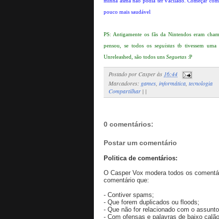
minha asma não podia ter vacilado. Começar com 
pouco mais saudável
PS: Antigamente os fãs da Nintendos eram ch
pensou, se todos os
seguistas
tb tivessem uma 
Unreleashed, são todos uns
Seguetas
:P
Postado por
Casper
às
16:44
Marcadores:
games
,
informática
,
tecnologia
Compartilhar
|
|
0 comentários:
Postar um comentário
Politica de comentários:
O Casper Vox modera todos os comentári
comentário que:
- Contiver spams;
- Que forem duplicados ou floods;
- Que não for relacionado com o assunto
- Com ofensas e palavras de baixo calão