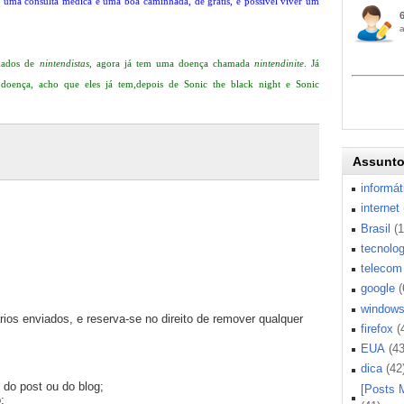
uma consulta médica é uma boa caminhada, de gratis, é possível viver um
amados de
nintendistas
, agora já tem uma doença chamada
nintendinite
. Já
doença, acho que eles já tem,depois de Sonic the black night e Sonic
Assunt
informát
internet
Brasil
(
tecnolog
telecom
google
(
window
os enviados, e reserva-se no direito de remover qualquer
firefox
(
EUA
(43
dica
(42
 do post ou do blog;
[Posts 
;