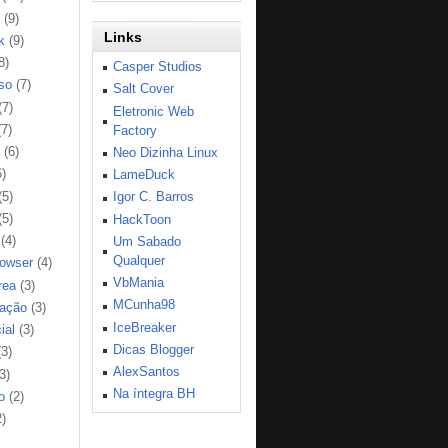
(9)
Links
k
(9)
8)
Casper Studios
so
(7)
Salt Cover
(7)
Eletronic Web
(7)
Factory
(6)
Neo Dizinha Linux
6)
LameDuck
(5)
Igor C. Barros
(5)
HackToon
(4)
Um Sabado
Qualquer
rowser
(4)
VbMania
rea
(3)
MCunha98
ação
(3)
IceBreaker
ial
(3)
Dicas Blogger
(3)
AlexSantos
3)
Na íntegra BH
o
(2)
2)