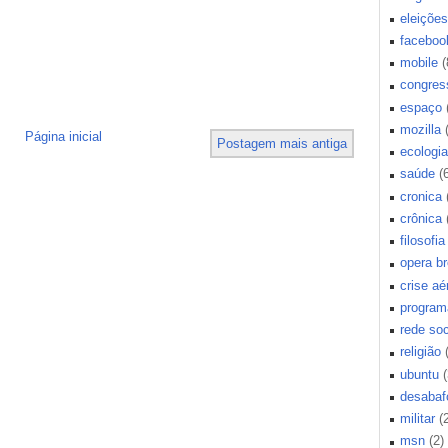
eleições
faceboo
mobile
(
congres
espaço
mozilla
Página inicial
Postagem mais antiga
ecologia
saúde
(
cronica
crônica
filosofia
opera b
crise aé
program
rede soc
religião
ubuntu
(
desabaf
militar
(
msn
(2)