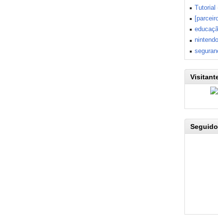
Tutorial
[parceir
educaç
nintend
seguran
Visitant
Seguido