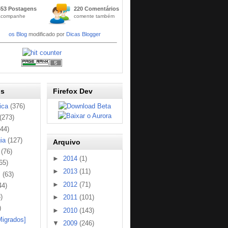
Widge
653 Postagens
220 Comentários
t
acompanhe
comente também
Códig
os Blog
modificado por
Dicas Blogger
os
Firefox Dev
ica
(376)
(273)
144)
ia
(127)
Arquivo
(76)
►
2014
(1)
65)
►
2013
(11)
s
(63)
►
2012
(71)
44)
)
►
2011
(101)
)
►
2010
(143)
Migrados]
▼
2009
(246)