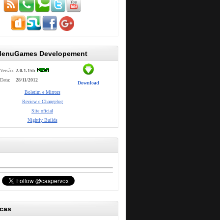
MenuGames Developement
Versão:
2.0.1.15b
Data:
28/11/2012
Download
Boletim e Mirrors
Review e Changelog
Site oficial
Nightly Builds
icas