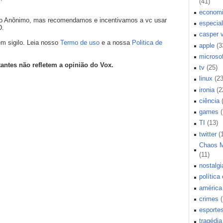
(41)
econom
mo Anônimo, mas recomendamos e incentivamos a vc usar
especial
D.
casper 
m sigilo. Leia nosso
Termo de uso
e a nossa
Politica de
apple
(3
microsof
tantes não refletem a opinião do Vox.
tv
(25)
linux
(23
ironia
(2
ciência
games
TI
(13)
twitter
(
Chaos 
(11)
nostalgi
política
américa 
crimes
esporte
tragédia