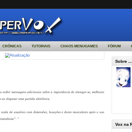
CRÔNICAS
TUTORIAIS
CHAOS MENUGAMES
FÓRUM
Sobre ...
exibir mensagens adicionais sobre a importância de alongar-se, melhorar
 ao disputar uma partida eletrônica.
 onda de usuários com distensões, luxações e dores musculares após o uso
ntendinite”. "
Vox na 