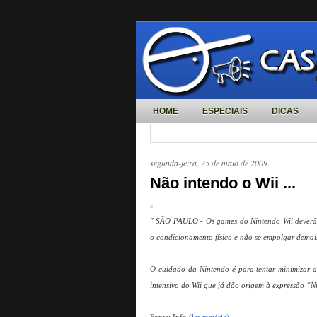
HOME
ESPECIAIS
DICAS
segunda-feira, 25 de maio de 2009
Não intendo o Wii ...
" SÃO PAULO - Os games do Nintendo Wii deverão 
o condicionamento físico e não se empolgar demais
O cuidado da Nintendo é para tentar minimizar a
intensivo do Wii que já dão origem à expressão “Ni
Fonte: Info (
ler matéria)