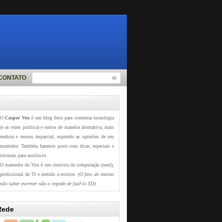
CONTATO
O
Casper Vox
é um blog feito para comentar tecnologia
(e as vezes politica) e outros de maneira alternativa, mais
realista e menos imparcial, expondo as opiniões de seu
mantedor. Também fazemos posts com dicas, especiais e
tutoriais para auxilia-lo.
O mantedor do Vox é um cientista da computação (nerd),
profissional de TI e metido a escritor.
(O fato do mesmo
não saber escrever não o impede de fazê-lo XD)
Rede