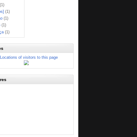
(1)
os]
(1)
ão
(1)
o
(1)
ça
(1)
es
res