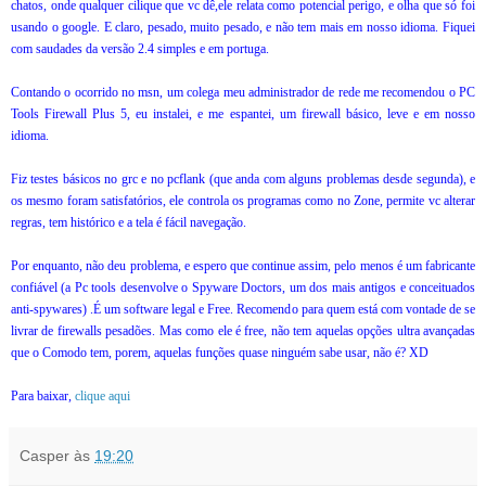
chatos, onde qualquer cilique que vc dê,ele relata como potencial perigo, e olha que só foi
usando o google. E claro, pesado, muito pesado, e não tem mais em nosso idioma. Fiquei
com saudades da versão 2.4 simples e em portuga.
Contando o ocorrido no msn, um colega meu administrador de rede me recomendou o PC
Tools Firewall Plus 5, eu instalei, e me espantei, um firewall básico, leve e em nosso
idioma.
Fiz testes básicos no grc e no pcflank (que anda com alguns problemas desde segunda), e
os mesmo foram satisfatórios, ele controla os programas como no Zone, permite vc alterar
regras, tem histórico e a tela é fácil navegação.
Por enquanto, não deu problema, e espero que continue assim, pelo menos é um fabricante
confiável (a Pc tools desenvolve o Spyware Doctors, um dos mais antigos e conceituados
anti-spywares) .É um software legal e Free. Recomendo para quem está com vontade de se
livrar de firewalls pesadões. Mas como ele é free, não tem aquelas opções ultra avançadas
que o Comodo tem, porem, aquelas funções quase ninguém sabe usar, não é? XD
Para baixar,
clique aqui
Casper
às
19:20