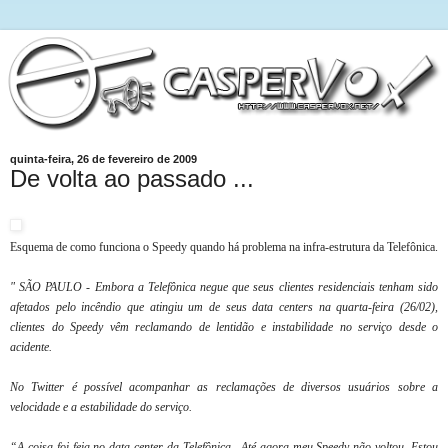
quinta-feira, 26 de fevereiro de 2009
De volta ao passado ...
Esquema de como funciona o Speedy quando há problema na infra-estrutura da Telefônica.
" SÃO PAULO - Embora a Telefônica negue que seus clientes residenciais tenham sido
afetados pelo incêndio que atingiu um de seus data centers na quarta-feira (26/02),
clientes do Speedy vêm reclamando de lentidão e instabilidade no serviço desde o
acidente.
No Twitter é possível acompanhar as reclamações de diversos usuários sobre a
velocidade e a estabilidade do serviço.
“A coisa foi feia no data center da Telefônica.. Até agora meu Speedy não voltou. Estou