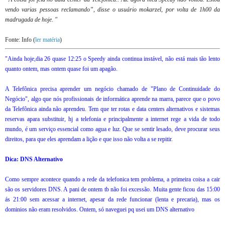
vendo varias pessoas reclamando”, disse o usuário mokarzel, por volta de 1h00 da
madrugada de hoje. "
Fonte: Info (
ler matéria
)
"Ainda hoje,dia 26 quase 12:25 o Speedy ainda continua instável, não está mais tão lento
quanto ontem, mas ontem quase foi um apagão.
A Telefônica precisa aprender um negócio chamado de "Plano de Continuidade do
Negócio", algo que nós profissionais de informática aprende na marra, parece que o povo
da Telefônica ainda não aprendeu. Tem que ter rotas e data centers alternativos e sistemas
reservas apara substituir, hj a telefonia e principalmente a internet rege a vida de todo
mundo, é um serviço essencial como agua e luz. Que se sentir lesado, deve procurar seus
direitos, para que eles aprendam a lição e que isso não volta a se repitir.
Dica: DNS Alternativo
Como sempre acontece quando a rede da telefonica tem problema, a primeira coisa a cair
são os servidores DNS. A pani de ontem tb não foi excessão. Muita gente ficou das 15:00
ás 21:00 sem acessar a internet, apesar da rede funcionar (lenta e precaria), mas os
dominios não eram resolvidos. Ontem, só naveguei pq usei um DNS alternativo