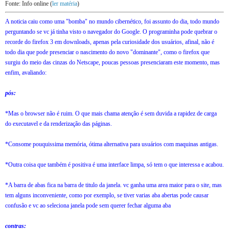
Fonte: Info online (
ler matéria
)
A noticia caiu como uma "bomba" no mundo cibernético, foi assunto do dia, todo mundo
perguntando se vc já tinha visto o navegador do Google. O programinha pode quebrar o
recorde do firefox 3 em downloads, apenas pela curiosidade dos usuários, afinal, não é
todo dia que pode presenciar o nascimento do novo "dominante", como o firefox que
surgiu do meio das cinzas do Netscape, poucas pessoas presenciaram este momento, mas
enfim, avaliando:
pós:
*Mas o browser não é ruim. O que mais chama atenção é sem duvida a rapidez de carga
do executavel e da renderização das páginas.
*Consome pouquissima memória, ótima alternativa para usuários com maquinas antigas.
*Outra coisa que também é positiva é uma interface limpa, só tem o que interessa e acabou.
*A barra de abas fica na barra de titulo da janela. vc ganha uma area maior para o site, mas
tem alguns inconveniente, como por exemplo, se tiver varias aba abertas pode causar
confusão e vc ao seleciona janela pode sem querer fechar alguma aba
contras: