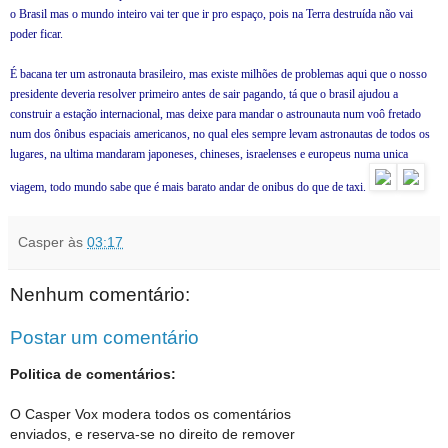
o Brasil mas o mundo inteiro vai ter que ir pro espaço, pois na Terra destruída não vai
poder ficar.
É bacana ter um astronauta brasileiro, mas existe milhões de problemas aqui que o nosso
presidente deveria resolver primeiro antes de sair pagando, tá que o brasil ajudou a
construir a estação internacional, mas deixe para mandar o astrounauta num voô fretado
num dos ônibus espaciais americanos, no qual eles sempre levam astronautas de todos os
lugares, na ultima mandaram japoneses, chineses, israelenses e europeus numa unica
viagem, todo mundo sabe que é mais barato andar de onibus do que de taxi.
Casper
às
03:17
Nenhum comentário:
Postar um comentário
Politica de comentários:
O Casper Vox modera todos os comentários
enviados, e reserva-se no direito de remover