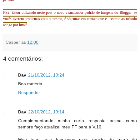
percam!
PS2: Estou utilizando neste post o novo visualizador padrão de imagens do Blogger, se
vocês tiverem problemas com o mesmo, é só entrar em contato que eu retorno ao método
antigo por html!
Casper
às
12:00
4 comentários:
Dav
21/10/2012, 19:24
Boa materia
Responder
Dav
22/10/2012, 19:14
Complementando minha curta resposta acima como
sempre faço atualizei meu FF para a V.16.
Meu tema nao funcionou mais (gosto de barra de