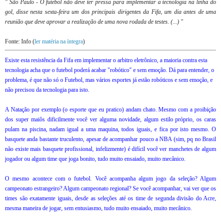
" São Paulo - O futebol não deve ter pressa para implementar a tecnologia na linha do
gol, disse nesta sexta-feira um dos principais dirigentes da Fifa, um dia antes de uma
reunião que deve aprovar a realização de uma nova rodada de testes. (...) "
Fonte: Info (
ler matéria na íntegra
)
Existe esta resistência da Fifa em implementar o arbitro eletrônico, a maioria contra esta
tecnologia acha que o futebol poderá acabar "robótico" e sem emoção. Dá para entender, o
problema, é que não só o Futebol, mas vários esportes já estão robóticos e sem emoção, e
não precisou da tecnologia para isto.
A Natação por exemplo (o esporte que eu pratico) andam chato. Mesmo com a proibição
dos super maiôs dificilmente você ver alguma novidade, algum estilo próprio, os caras
pulam na piscina, nadam igual a uma maquina, todos iguais, e fica por isto mesmo. O
basquete anda bastante truculento, apesar de acompanhar pouco a NBA (sim, pq no Brasil
não existe mais basquete profissional, infelizmente) é difícil você ver manchetes de algum
jogador ou algum time que joga bonito, tudo muito ensaiado, muito mecânico.
O mesmo acontece com o futebol. Você acompanha algum jogo da seleção? Algum
campeonato estrangeiro? Algum campeonato regional? Se você acompanhar, vai ver que os
times são exatamente iguais, desde as seleções até os time de segunda divisão do Acre,
mesma maneira de jogar, sem entusiasmo, tudo muito ensaiado, muito mecânico.