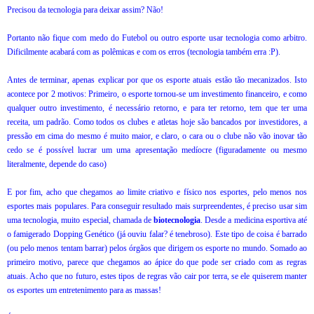
Precisou da tecnologia para deixar assim? Não!
Portanto não fique com medo do Futebol ou outro esporte usar tecnologia como arbitro.
Dificilmente acabará com as polêmicas e com os erros (tecnologia também erra :P).
Antes de terminar, apenas explicar por que os esporte atuais estão tão mecanizados. Isto
acontece por 2 motivos: Primeiro, o esporte tornou-se um investimento financeiro, e como
qualquer outro investimento, é necessário retorno, e para ter retorno, tem que ter uma
receita, um padrão. Como todos os clubes e atletas hoje são bancados por investidores, a
pressão em cima do mesmo é muito maior, e claro, o cara ou o clube não vão inovar tão
cedo se é possível lucrar um uma apresentação medíocre (figuradamente ou mesmo
literalmente, depende do caso)
E por fim, acho que chegamos ao limite criativo e físico nos esportes, pelo menos nos
esportes mais populares. Para conseguir resultado mais surpreendentes, é preciso usar sim
uma tecnologia, muito especial, chamada de
biotecnologia
. Desde a medicina esportiva até
o famigerado Dopping Genético (já ouviu falar? é tenebroso). Este tipo de coisa é barrado
(ou pelo menos tentam barrar) pelos órgãos que dirigem os esporte no mundo.
Somado ao
primeiro motivo, parece que chegamos ao ápice do que pode ser criado com as regras
atuais. Acho que no futuro, estes tipos de regras vão cair por terra, se ele quiserem manter
os esportes um entretenimento para as massas!