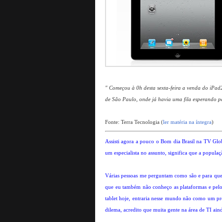
" Começou à 0h desta sexta-feira a venda do iPad
de São Paulo, onde já havia uma fila esperando p
Fonte: Terra Tecnologia (
ler matéria na íntegra
)
Assisti agora a pouco o Bom dia Brasil na TV Glo
um especialista no assunto, significa que a popul
Várias pessoas me perguntam como são e para que s
que eu também não conheço as plataformas e pelo 
tablet hoje, entraria nesse mundo não como um p
dilema, acredito que muita gente na área de TI ain