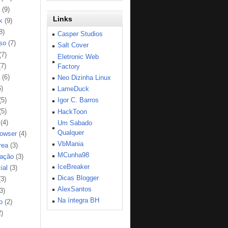
(9)
Links
k
(9)
8)
Casper Studios
so
(7)
Salt Cover
(7)
Eletronic Web
(7)
Factory
(6)
Neo Dizinha Linux
6)
LameDuck
(5)
Igor C. Barros
(5)
HackToon
(4)
Um Sabado
Qualquer
rowser
(4)
VbMania
rea
(3)
MCunha98
ação
(3)
IceBreaker
ial
(3)
Dicas Blogger
(3)
AlexSantos
3)
Na íntegra BH
o
(2)
2)