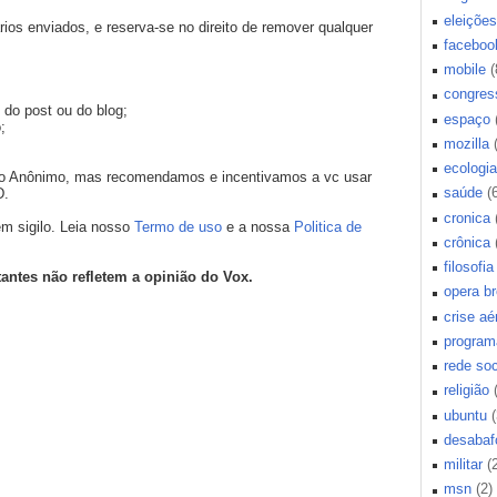
eleições
os enviados, e reserva-se no direito de remover qualquer
faceboo
mobile
(
congres
 do post ou do blog;
espaço
;
mozilla
ecologia
mo Anônimo, mas recomendamos e incentivamos a vc usar
saúde
(
D.
cronica
m sigilo. Leia nosso
Termo de uso
e a nossa
Politica de
crônica
filosofia
tantes não refletem a opinião do Vox.
opera b
crise aé
program
rede soc
religião
ubuntu
(
desabaf
militar
(
msn
(2)