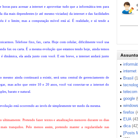
 e horas para acessar a internet e aproveitar tudo que a informática tem para
da dia mais dependentes (e até mesmo viciadas) da internet e das facilidades
u é o limite, mas a computação móvel está aí. É realidade, e só tende a
icarmos. Telefone fixo, fax, carta. Hoje com celular, dificilmente você usa
nda fax ou carta. É a mesma evolução que estamos tendo hoje, ainda temos
Assunt
e é dinâmica, ela anda junto com você. E em breve, a internet andará junto
informát
internet
 mesmo ainda continuará a existir, será uma central de gerenciamento de
Brasil
(
gar, mas acho que entre 10 e 20 anos, você vai conectar-se a internet do
tecnolog
telecom
es, barato e natural.
google
(
window
evolução está ocorrendo ao invés de simplesmente ter medo da mesma.
firefox
(
EUA
(43
ultimamente. Pretendo fazer textos e atualizações menores durante os dias
dica
(42
mais tranquilos. Pelo menos assim, pretendo manter a regularidade nas
[Posts 