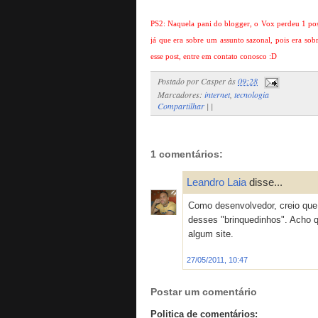
PS2: Naquela pani do blogger, o Vox perdeu 1 post
já que era sobre um assunto sazonal, pois era so
esse post, entre em contato conosco :D
Postado por
Casper
às
09:28
Marcadores:
internet
,
tecnologia
Compartilhar
|
|
1 comentários:
Leandro Laia
disse...
Como desenvolvedor, creio que
desses "brinquedinhos". Acho 
algum site.
27/05/2011, 10:47
Postar um comentário
Politica de comentários: