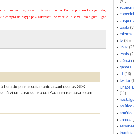
(41)
econom
 de maneira inexplicável deste mês de maio. Bom, o post vai ficar perdido,
especial
bre a compra da Skype pela Microsoft. Se você leu e salvou em algum lugar
casper 
apple
(3
microsof
tv
(25)
linux
(23
ironia
(2
ciência
games
TI
(13)
twitter
(
 é hora de pensar seriamente a conhecer os SDK
Chaos 
que já vi um case do uso de iPad num restaurante em
(11)
nostalgi
política
américa 
crimes
esporte
tragédia