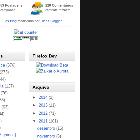
Widge
653 Postagens
220 Comentários
t
acompanhe
comente também
Códig
os Blog
modificado por
Dicas Blogger
os
Firefox Dev
ica
(376)
(273)
144)
ia
(127)
Arquivo
(76)
►
2014
(1)
65)
►
2013
(11)
s
(63)
►
2012
(71)
44)
)
▼
2011
(101)
)
dezembro
(15)
Migrados]
novembro
(6)