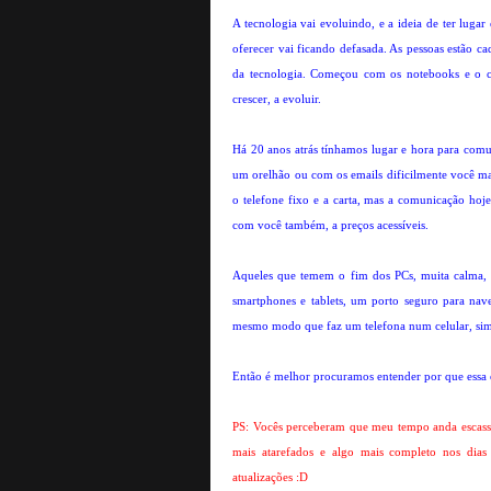
A tecnologia vai evoluindo, e a ideia de ter lugar
oferecer vai ficando defasada. As pessoas estão ca
da tecnologia. Começou com os notebooks e o cé
crescer, a evoluir.
Há 20 anos atrás tínhamos lugar e hora para comun
um orelhão ou com os emails dificilmente você ma
o telefone fixo e a carta, mas a comunicação hoj
com você também, a preços acessíveis.
Aqueles que temem o fim dos PCs, muita calma, o
smartphones e tablets, um porto seguro para nave
mesmo modo que faz um telefona num celular, simpl
Então é melhor procuramos entender por que essa 
PS: Vocês perceberam que meu tempo anda escasso 
mais atarefados e algo mais completo nos dias 
atualizações :D