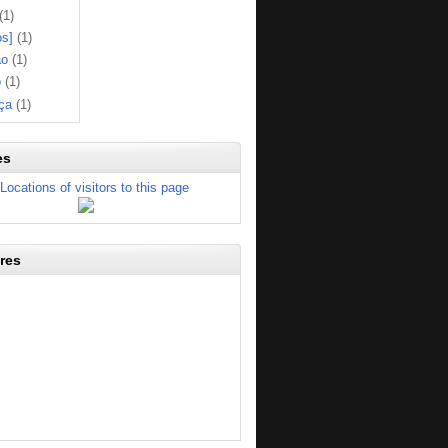
(1)
os]
(1)
ão
(1)
o
(1)
ça
(1)
es
res