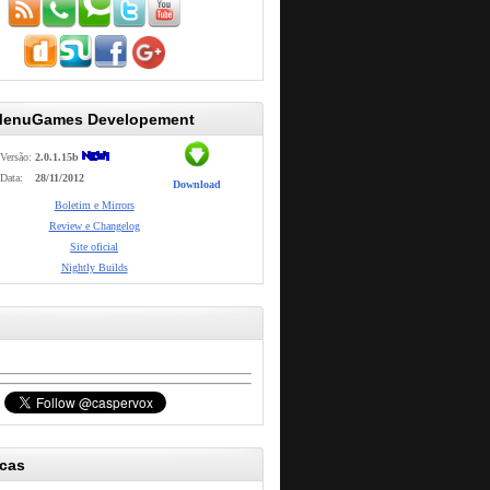
MenuGames Developement
Versão:
2.0.1.15b
Data:
28/11/2012
Download
Boletim e Mirrors
Review e Changelog
Site oficial
Nightly Builds
icas