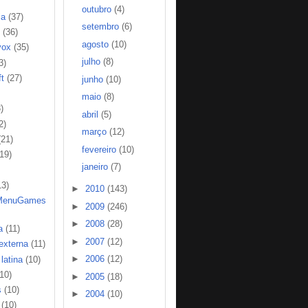
outubro
(4)
ia
(37)
setembro
(6)
(36)
agosto
(10)
vox
(35)
julho
(8)
3)
t
(27)
junho
(10)
maio
(8)
)
abril
(5)
2)
março
(12)
(21)
fevereiro
(10)
(19)
janeiro
(7)
13)
►
2010
(143)
MenuGames
►
2009
(246)
►
2008
(28)
a
(11)
►
2007
(12)
 externa
(11)
►
2006
(12)
latina
(10)
(10)
►
2005
(18)
s
(10)
►
2004
(10)
(10)