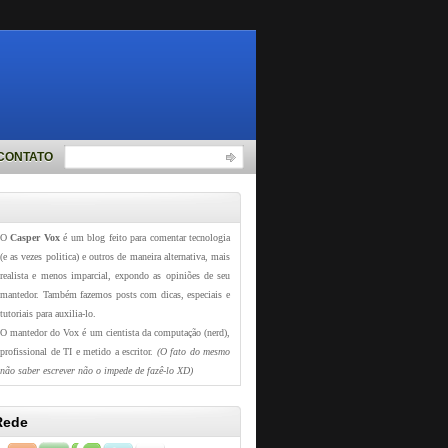
CONTATO
O
Casper Vox
é um blog feito para comentar tecnologia
(e as vezes politica) e outros de maneira alternativa, mais
realista e menos imparcial, expondo as opiniões de seu
mantedor. Também fazemos posts com dicas, especiais e
tutoriais para auxilia-lo.
O mantedor do Vox é um cientista da computação (nerd),
profissional de TI e metido a escritor.
(O fato do mesmo
não saber escrever não o impede de fazê-lo XD)
Rede