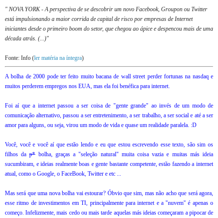
" NOVA YORK - A perspectiva de se descobrir um novo Facebook, Groupon ou Twitter
está impulsionando a maior corrida de capital de risco por empresas de Internet
iniciantes desde o primeiro boom do setor, que chegou ao ápice e despencou mais de uma
década atrás. (...)"
Fonte: Info (
ler matéria na íntegra
)
A bolha de 2000 pode ter feito muito bacana de wall street perder fortunas na nasdaq e
muitos perderem empregos nos EUA, mas ela foi benéfica para internet.
Foi aí que a internet passou a ser coisa de "gente grande" ao invés de um modo de
comunicação alternativo, passou a ser entretenimento, a ser trabalho, a ser social e até a ser
amor para alguns, ou seja, virou um modo de vida e quase um realidade paralela.
:D
Você, você e você aí que estão lendo e eu que estou escrevendo esse texto, são sim os
filhos da
p*
bolha, graças a "seleção natural" muita coisa vazia e muitas más ideia
sucumbiram, e ideias realmente boas e gente bastante competente, estão fazendo a internet
atual, como o Google, o FaceBook, Twitter e etc ...
Mas será que uma nova bolha vai estourar? Óbvio que sim, mas não acho que será agora,
esse ritmo de investimentos em TI, principalmente para internet e a "nuvem" é apenas o
começo. Infelizmente, mais cedo ou mais tarde aquelas más ideias começaram a pipocar de