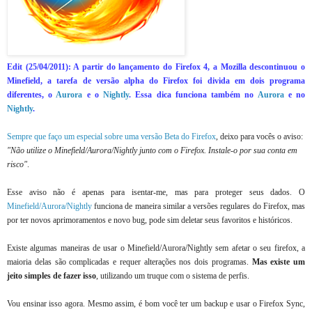
Edit (25/04/2011): A partir do lançamento do Firefox 4, a Mozilla descontinuou o
Minefield, a tarefa de versão alpha do Firefox foi divida em dois programa
diferentes, o
Aurora
e o
Nightly
. Essa dica funciona também no
Aurora
e no
Nightly
.
Sempre que faço um especial sobre uma versão Beta do Firefox
, deixo para vocês o aviso:
"Não utilize o Minefield/Aurora/Nightly junto com o Firefox. Instale-o por sua conta em
risco"
.
Esse aviso não é apenas para isentar-me, mas para proteger seus dados. O
Minefield/Aurora/Nightly
funciona de maneira similar a versões regulares do Firefox, mas
por ter novos aprimoramentos e novo bug, pode sim deletar seus favoritos e históricos.
Existe algumas maneiras de usar o Minefield/Aurora/Nightly sem afetar o seu firefox, a
maioria delas são complicadas e requer alterações nos dois programas.
Mas existe um
jeito simples de fazer isso
, utilizando um truque com o sistema de perfis.
Vou ensinar isso agora. Mesmo assim, é bom você ter um backup e usar o Firefox Sync,