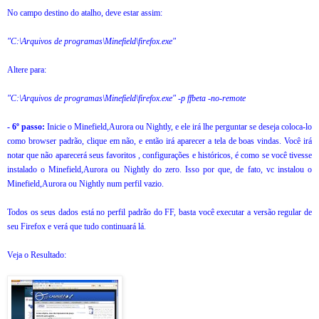
No campo destino do atalho, deve estar assim:
"C:\Arquivos de programas\Minefield\firefox.exe"
Altere para:
"C:\Arquivos de programas\Minefield\firefox.exe"
-p ffbeta -no-remote
- 6º passo:
Inicie o Minefield,Aurora ou Nightly, e ele irá lhe perguntar se deseja coloca-lo
como browser padrão, clique em não, e então irá aparecer a tela de boas vindas. Você irá
notar que não aparecerá seus favoritos , configurações e históricos, é como se você tivesse
instalado o Minefield
,Aurora ou Nightly
do zero.
Isso por que, de fato, vc instalou o
Minefield
,Aurora ou Nightly
num perfil vazio.
Todos os seus dados está no perfil padrão do FF, basta você executar a versão regular de
seu Firefox e verá que tudo continuará lá.
Veja o Resultado: