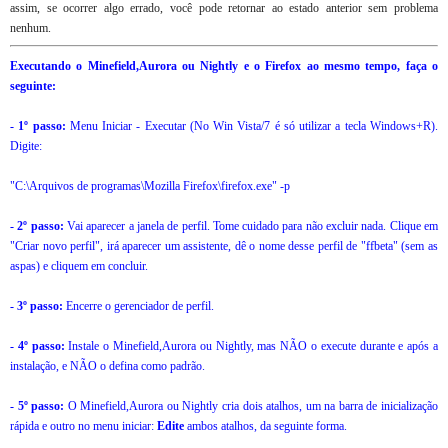
assim, se ocorrer algo errado, você pode retornar ao estado anterior sem problema
nenhum.
Executando o Minefield,Aurora ou Nightly e o Firefox ao mesmo tempo, faça o
seguinte:
- 1º passo:
Menu Iniciar - Executar (No Win Vista/7 é só utilizar a tecla Windows+R).
Digite:
"C:\Arquivos de programas\Mozilla Firefox\firefox.exe" -p
- 2º passo:
Vai aparecer a janela de perfil. Tome cuidado para não excluir nada. Clique em
"Criar novo perfil", irá aparecer um assistente, dê o nome desse perfil de "ffbeta" (sem as
aspas) e cliquem em concluir.
- 3º passo:
Encerre o gerenciador de perfil.
- 4º passo:
Instale o Minefield,Aurora ou Nightly, mas NÃO o execute durante e após a
instalação, e NÃO o defina como padrão.
- 5º passo:
O Minefield,Aurora ou Nightly cria dois atalhos, um na barra de inicialização
rápida e outro no menu iniciar:
Edite
ambos atalhos, da seguinte forma.