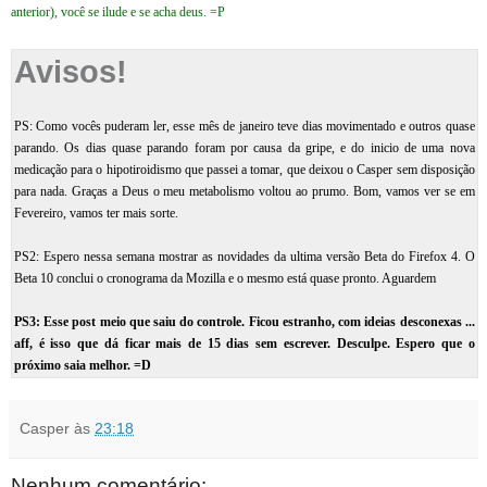
anterior), você se ilude e se acha deus. =P
Avisos!
PS: Como vocês puderam ler, esse mês de janeiro teve dias movimentado e outros quase
parando. Os dias quase parando foram por causa da gripe, e do inicio de uma nova
medicação para o hipotiroidismo que passei a tomar, que deixou o Casper sem disposição
para nada. Graças a Deus o meu metabolismo voltou ao prumo. Bom, vamos ver se em
Fevereiro, vamos ter mais sorte.
PS2: Espero nessa semana mostrar as novidades da ultima versão Beta do Firefox 4. O
Beta 10 conclui o cronograma da Mozilla e o mesmo está quase pronto. Aguardem
PS3: Esse post meio que saiu do controle. Ficou estranho, com ideias desconexas ...
aff, é isso que dá ficar mais de 15 dias sem escrever. Desculpe. Espero que o
próximo saia melhor. =D
Casper
às
23:18
Nenhum comentário: