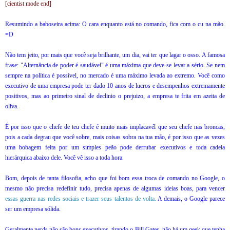
[cientist mode end]
Resumindo a baboseira acima: O cara enquanto está no comando, fica com o cu na mão.
=D
Não tem jeito, por mais que você seja brilhante, um dia, vai ter que lagar o osso. A famosa
frase: "Alternância de poder é saudável" é uma máxima que deve-se levar a sério. Se nem
sempre na política é possível, no mercado é uma máximo levada ao extremo. Você como
executivo de uma empresa pode ter dado 10 anos de lucros e desempenhos extremamente
positivos, mas ao primeiro sinal de declinio o prejuizo, a empresa te frita em azeita de
oliva.
É por isso que o chefe de teu chefe é muito mais implacavél que seu chefe nas broncas,
pois a cada degrau que você sobre, mais coisas sobra na tua mão, é por isso que as vezes
uma bobagem feita por um simples peão pode derrubar executivos e toda cadeia
hierárquica abaixo dele. Você vê isso a toda hora.
Bom, depois de tanta filosofia, acho que foi bom essa troca de comando no Google, o
mesmo não precisa redefinir tudo, precisa apenas de algumas ideias boas, para vencer
essas guerra nas redes sociais e trazer seus talentos de volta.
A demais, o Google parece
ser um empresa sólida.
Geralmente nerds não são bons executivos, tirando o Bill Gates, não há um geek que tenha