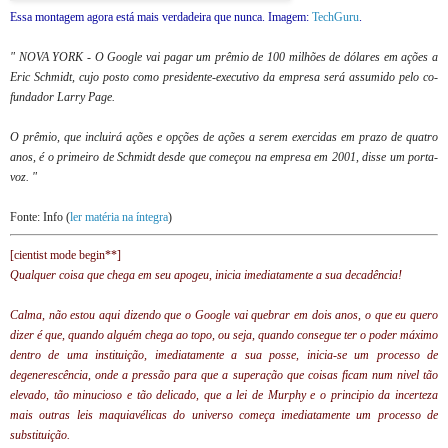
Essa montagem agora está mais verdadeira que nunca. Imagem:
TechGuru
.
" NOVA YORK - O Google vai pagar um prêmio de 100 milhões de dólares em ações a
Eric Schmidt, cujo posto como presidente-executivo da empresa será assumido pelo co-
fundador Larry Page.
O prêmio, que incluirá ações e opções de ações a serem exercidas em prazo de quatro
anos, é o primeiro de Schmidt desde que começou na empresa em 2001, disse um porta-
voz. "
Fonte: Info (
ler matéria na íntegra
)
[cientist mode begin**]
Qualquer coisa que chega em seu apogeu, inicia imediatamente a sua decadência!
Calma, não estou aqui dizendo que o Google vai quebrar em dois anos, o que eu quero
dizer é que, quando alguém chega ao topo, ou seja, quando consegue ter o poder máximo
dentro de uma instituição, imediatamente a sua posse, inicia-se um processo de
degenerescência, onde a pressão para que a superação que coisas ficam num nivel tão
elevado, tão minucioso e tão delicado, que a lei de Murphy e o principio da incerteza
mais outras leis maquiavélicas do universo começa imediatamente um processo de
substituição.