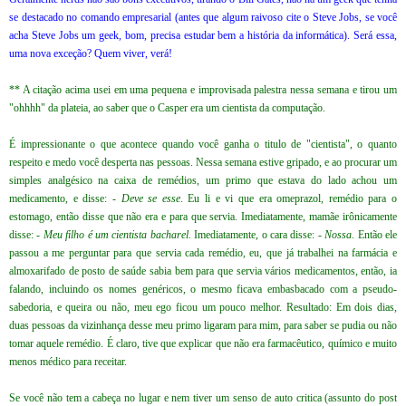
se destacado no comando empresarial (antes que algum raivoso cite o Steve Jobs, se você
acha Steve Jobs um geek, bom, precisa estudar bem a história da informática). Será essa,
uma nova exceção? Quem viver, verá!
** A citação acima usei em uma pequena e improvisada palestra nessa semana e tirou um
"ohhhh" da plateia, ao saber que o Casper era um cientista da computação.
É impressionante o que acontece quando você ganha o titulo de "cientista", o quanto
respeito e medo você desperta nas pessoas. Nessa semana estive gripado, e ao procurar um
simples analgésico na caixa de remédios, um primo que estava do lado achou um
medicamento, e disse:
- Deve se esse
. Eu li e vi que era omeprazol, remédio para o
estomago, então disse que não era e para que servia. Imediatamente, mamãe irônicamente
disse:
- Meu filho é um cientista bacharel
. Imediatamente, o cara disse:
- Nossa
. Então ele
passou a me perguntar para que servia cada remédio, eu, que já trabalhei na farmácia e
almoxarifado de posto de saúde sabia bem para que servia vários medicamentos, então, ia
falando, incluindo os nomes genéricos, o mesmo ficava embasbacado com a pseudo-
sabedoria, e queira ou não, meu ego ficou um pouco melhor. Resultado: Em dois dias,
duas pessoas da vizinhança desse meu primo ligaram para mim, para saber se pudia ou não
tomar aquele remédio. É claro, tive que explicar que não era farmacêutico, químico e muito
menos médico para receitar.
Se você não tem a cabeça no lugar e nem tiver um senso de auto critica (assunto do post