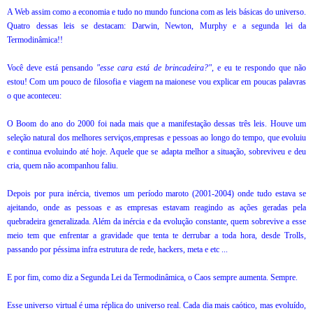
A Web assim como a economia e tudo no mundo funciona com as leis básicas do universo.
Quatro dessas leis se destacam: Darwin, Newton, Murphy e a segunda lei da
Termodinâmica!!
Você deve está pensando
"esse cara está de brincadeira?"
, e eu te respondo que não
estou! Com um pouco de filosofia e viagem na maionese vou explicar em poucas palavras
o que aconteceu:
O Boom do ano do 2000 foi nada mais que a manifestação dessas três leis. Houve um
seleção natural dos melhores serviços,empresas e pessoas ao longo do tempo, que evoluiu
e continua evoluindo até hoje. Aquele que se adapta melhor a situação, sobreviveu e deu
cria, quem não acompanhou faliu.
Depois por pura inércia, tivemos um período maroto (2001-2004) onde tudo estava se
ajeitando, onde as pessoas e as empresas estavam reagindo as ações geradas pela
quebradeira generalizada. Além da inércia e da evolução constante, quem sobrevive a esse
meio tem que enfrentar a gravidade que tenta te derrubar a toda hora, desde Trolls,
passando por péssima infra estrutura de rede, hackers, meta e etc ...
E por fim, como diz a Segunda Lei da Termodinâmica, o Caos sempre aumenta. Sempre.
Esse universo virtual é uma réplica do universo real. Cada dia mais caótico, mas evoluído,