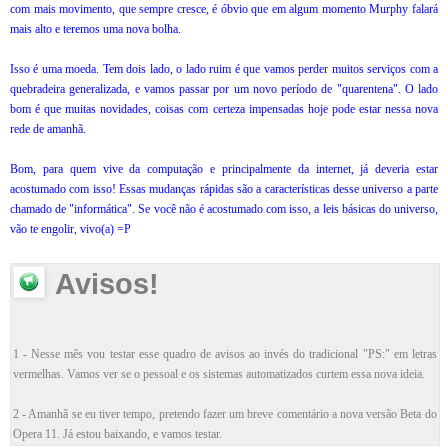
com mais movimento, que sempre cresce, é óbvio que em algum momento Murphy falará
mais alto e teremos uma nova bolha.
Isso é uma moeda. Tem dois lado, o lado ruim é que vamos perder muitos serviços com a
quebradeira generalizada, e vamos passar por um novo período de "quarentena". O lado
bom é que muitas novidades, coisas com certeza impensadas hoje pode estar nessa nova
rede de amanhã.
Bom, para quem vive da computação e principalmente da internet, já deveria estar
acostumado com isso! Essas mudanças rápidas são a características desse universo a parte
chamado de "informática". Se você não é acostumado com isso, a leis básicas do universo,
vão te engolir, vivo(a) =P
Avisos!
1 - Nesse mês vou testar esse quadro de avisos ao invés do tradicional "PS:" em letras
vermelhas. Vamos ver se o pessoal e os sistemas automatizados curtem essa nova ideia.
2 - Amanhã se eu tiver tempo, pretendo fazer um breve comentário a nova versão Beta do
Opera 11. Já estou baixando, e vamos testar.