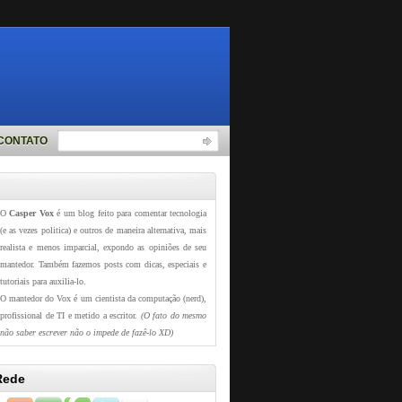
CONTATO
O
Casper Vox
é um blog feito para comentar tecnologia
(e as vezes politica) e outros de maneira alternativa, mais
realista e menos imparcial, expondo as opiniões de seu
mantedor. Também fazemos posts com dicas, especiais e
tutoriais para auxilia-lo.
O mantedor do Vox é um cientista da computação (nerd),
profissional de TI e metido a escritor.
(O fato do mesmo
não saber escrever não o impede de fazê-lo XD)
Rede