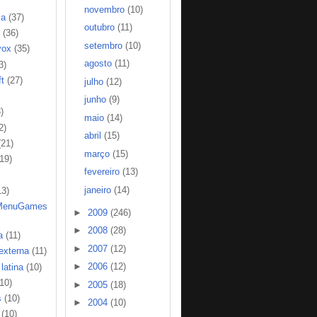
novembro
(10)
ia
(37)
outubro
(11)
(36)
setembro
(10)
vox
(35)
agosto
(11)
3)
t
(27)
julho
(12)
junho
(9)
)
maio
(14)
2)
abril
(15)
(21)
março
(15)
(19)
fevereiro
(13)
janeiro
(14)
13)
MenuGames
►
2009
(246)
►
2008
(28)
a
(11)
►
2007
(12)
 externa
(11)
►
2006
(12)
latina
(10)
(10)
►
2005
(18)
s
(10)
►
2004
(10)
(10)