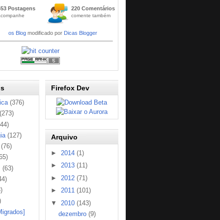
Widge
653 Postagens
220 Comentários
t
acompanhe
comente também
Códig
os Blog
modificado por
Dicas Blogger
os
Firefox Dev
ica
(376)
(273)
144)
ia
(127)
Arquivo
(76)
►
2014
(1)
65)
►
2013
(11)
s
(63)
►
2012
(71)
44)
)
►
2011
(101)
)
▼
2010
(143)
Migrados]
dezembro
(9)