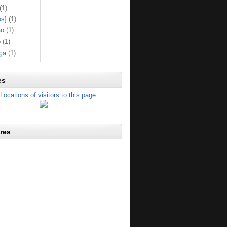
(1)
os]
(1)
ão
(1)
o
(1)
ça
(1)
es
res