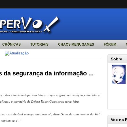
CRÔNICAS
TUTORIAIS
CHAOS MENUGAMES
FÓRUM
Sobre ...
 da segurança da informação ...
a das cibertecnologias no futuro, o que exigirá coordenação entre setores
 afirmou o secretário de Defesa Robet Gates nesta terça-feira.
ma considerável ameaça atualmente", disse Gates durante evento do Wall
Vox na 
s enfrentamos". "