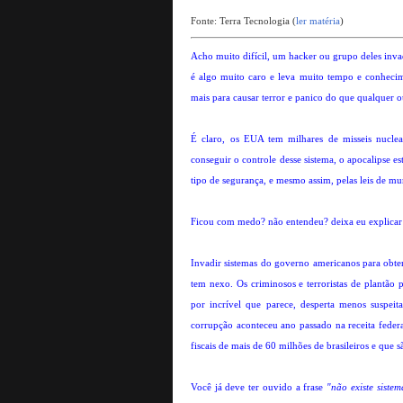
Fonte: Terra Tecnologia (
ler matéria
)
Acho muito difícil, um hacker ou grupo deles inva
é algo muito caro e leva muito tempo e conhecime
mais para causar terror e panico do que qualquer ou
É claro, os EUA tem milhares de misseis nuclear
conseguir o controle desse sistema, o apocalipse es
tipo de segurança, e mesmo assim, pelas leis de m
Ficou com medo? não entendeu? deixa eu explicar 
Invadir sistemas do governo americanos para obten
tem nexo. Os criminosos e terroristas de plantão p
por incrível que parece, desperta menos suspe
corrupção aconteceu ano passado na receita federa
fiscais de mais de 60 milhões de brasileiros e que 
Você já deve ter ouvido a frase
"não existe sist