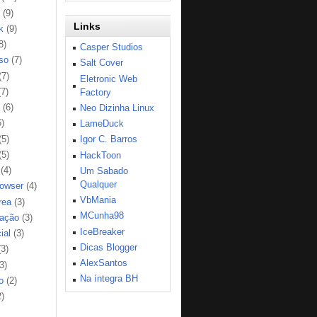
(9)
Links
k
(9)
8)
Casper Studios
so
(7)
Salt Cover
(7)
Eletronic Web
(7)
Factory
(6)
Neo Dizinha Linux
6)
LameDuck
(5)
Igor C. Barros
(5)
HackToon
(4)
Um Sabado
Qualquer
rowser
(4)
VbMania
rea
(3)
MCunha98
ação
(3)
IceBreaker
ial
(3)
Dicas Blogger
(3)
AlexSantos
3)
Na íntegra BH
o
(2)
2)