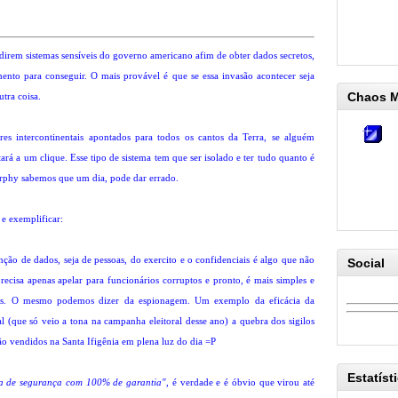
direm sistemas sensíveis do governo americano afim de obter dados secretos,
nto para conseguir. O mais provável é que se essa invasão acontecer seja
Chaos 
tra coisa.
es intercontinentais apontados para todos os cantos da Terra, se alguém
tará a um clique. Esse tipo de sistema tem que ser isolado e ter tudo quanto é
urphy sabemos que um dia, pode dar errado.
e exemplificar:
ção de dados, seja de pessoas, do exercito e o confidenciais é algo que não
Social
recisa apenas apelar para funcionários corruptos e pronto, é mais simples e
itas. O mesmo podemos dizer da espionagem. Um exemplo da eficácia da
l (que só veio a tona na campanha eleitoral desse ano) a quebra dos sigilos
são vendidos na Santa Ifigênia em plena luz do dia =P
Estatíst
ema de segurança com 100% de garantia"
, é verdade e é óbvio que virou até