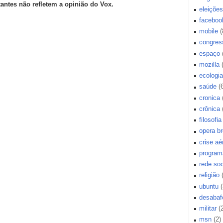
tantes não refletem a opinião do Vox.
eleições
faceboo
mobile
(
congres
espaço
mozilla
ecologia
saúde
(
cronica
crônica
filosofia
opera b
crise aé
program
rede soc
religião
ubuntu
(
desabaf
militar
(
msn
(2)