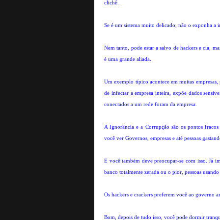
clichê.
Se é um sistema muito delicado, não o exponha a i
Nem tanto, pode estar a salvo de hackers e cia, 
é uma grande aliada.
Um exemplo típico acontece em muitas empresas, pe
de infectar a empresa inteira, expõe dados sensív
conectados a um rede foram da empresa.
A Ignorância e a Corrupção são os pontos fracos 
você ver Governos, empresas e até pessoas gastan
E você também deve preocupar-se com isso. Já i
banco totalmente zerada ou o pior, pessoas usando
Os hackers e crackers preferem você ao governo ame
Bom, depois de tudo isso, você pode dormir tranq