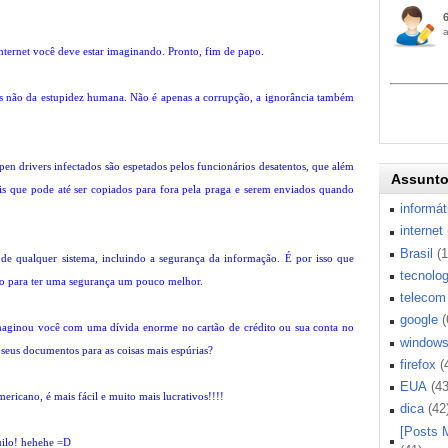
nternet você deve estar imaginando. Pronto, fim de papo.
mas não da estupidez humana. Não é apenas a corrupção, a ignorância também
n drivers infectados são espetados pelos funcionários desatentos, que além
Assunt
eis que pode até ser copiados para fora pela praga e serem enviados quando
informát
internet
Brasil
(
de qualquer sistema, incluindo a segurança da informação. É por isso que
tecnolog
do para ter uma segurança um pouco melhor.
telecom
google
(
maginou você com uma dívida enorme no cartão de crédito ou sua conta no
window
 seus documentos para as coisas mais espúrias?
firefox
(
EUA
(43
ricano, é mais fácil e muito mais lucrativos!!!!
dica
(42
[Posts 
uilo! hehehe =D