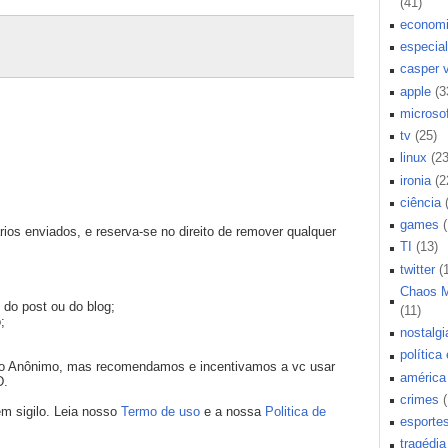
(41)
econom
especial
casper 
apple
(3
microsof
tv
(25)
linux
(23
ironia
(2
ciência
games
os enviados, e reserva-se no direito de remover qualquer
TI
(13)
twitter
(
Chaos 
 do post ou do blog;
(11)
;
nostalgi
política
mo Anônimo, mas recomendamos e incentivamos a vc usar
américa 
D.
crimes
m sigilo. Leia nosso
Termo de uso
e a nossa
Politica de
esporte
tragédia