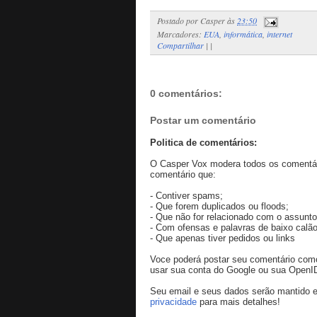
Postado por
Casper
às
23:50
Marcadores:
EUA
,
informática
,
internet
Compartilhar
|
|
0 comentários:
Postar um comentário
Politica de comentários:
O Casper Vox modera todos os comentári
comentário que:
- Contiver spams;
- Que forem duplicados ou floods;
- Que não for relacionado com o assunto
- Com ofensas e palavras de baixo calão
- Que apenas tiver pedidos ou links
Voce poderá postar seu comentário co
usar sua conta do Google ou sua OpenI
Seu email e seus dados serão mantido e
privacidade
para mais detalhes!