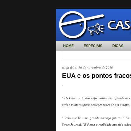
HOME
ESPECIAIS
DICAS
terça-feira, 16 de novembro de 2010
EUA e os pontos fracos
" Os Estados Unidos enfrentarão uma grande ameaç
civis e militares para proteger redes de um ataque,
"Creio que há uma grande ameaça futura. E há u
Street Journal. "E é essa a realidade que nós todo