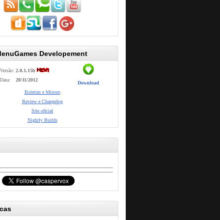
MenuGames Developement
Versão:
2.0.1.15b
Data:
28/11/2012
Download
Boletim e Mirrors
Review e Changelog
Site oficial
Nightly Builds
icas