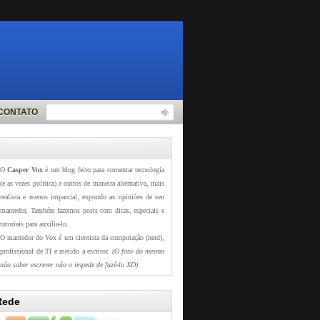
CONTATO
O
Casper Vox
é um blog feito para comentar tecnologia
(e as vezes politica) e outros de maneira alternativa, mais
realista e menos imparcial, expondo as opiniões de seu
mantedor. Também fazemos posts com dicas, especiais e
tutoriais para auxilia-lo.
O mantedor do Vox é um cientista da computação (nerd),
profissional de TI e metido a escritor.
(O fato do mesmo
não saber escrever não o impede de fazê-lo XD)
Rede