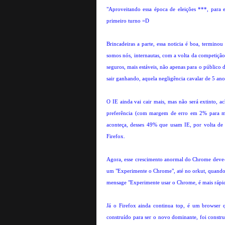
"Aproveitando essa época de eleições ***, para e
primeiro turno =D
Brincadeiras a parte, essa noticia é boa, termin
somos nós, internautas, com a volta da competição
seguros, mais estáveis, não apenas para o públic
sair ganhando, aquela negligência cavalar de 5 anos
O IE ainda vai cair mais, mas não será extinto, 
preferência (com margem de erro em 2% para ma
aconteça, desses 49% que usam IE, por volta de
Firefox.
Agora, esse crescimento anormal do Chrome deve-s
um "Experimente o Chrome", até no orkut, quando 
mensage "Experimente usar o Chrome, é mais rápi
Já o Firefox ainda continua top, é um browser q
construído para ser o novo dominante, foi constr