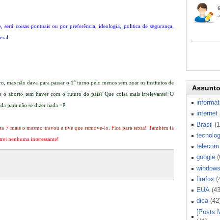
será coisas pontuais ou por preferência, ideologia, politica de segurança,
eral.
, mas não dava para passar o 1° turno pelo menos sem zoar os institutos de
Assunt
e o aborto tem haver com o futuro do país? Que coisa mais irrelevante! O
informát
ada para não se dizer nada =P
internet
Brasil
(
Beta 7 mais o mesmo travou e tive que remove-lo. Fica para sexta! Também ia
tecnolog
trei nenhuma interessante!
telecom
google
(
window
firefox
(
EUA
(43
dica
(42
[Posts 