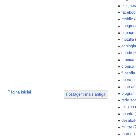
eleições
faceboo
mobile
(
congres
espaço
mozilla
ecologia
saúde
(
cronica
crônica
filosofia
opera b
crise aé
Página inicial
program
Postagem mais antiga
rede soc
religião
ubuntu
(
desabaf
militar
(
msn
(2)