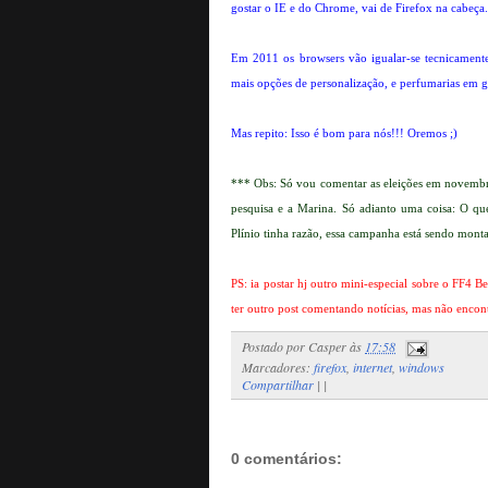
gostar o IE e do Chrome, vai de Firefox na cabeça.
Em 2011 os browsers vão igualar-se tecnicamente, 
mais opções de personalização, e perfumarias em g
Mas repito: Isso é bom para nós!!! Oremos ;)
*** Obs: Só vou comentar as eleições em novembro
pesquisa e a Marina. Só adianto uma coisa: O qu
Plínio tinha razão, essa campanha está sendo mont
PS: ia postar hj outro mini-especial sobre o FF4 
ter outro post comentando notícias, mas não encon
Postado por
Casper
às
17:58
Marcadores:
firefox
,
internet
,
windows
Compartilhar
|
|
0 comentários: