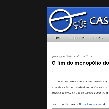
HOME
ESPECIAIS
DICAS
quarta-feira, 6 de outubro de 2010
O fim do monopólio do I
" ... De acordo com o StatCounter o Internet Expl
e, desde então, seu marketshare só diminuiu. 
próxima de 30%, e o Google Chrome aumentou sua p
Fonte: Terra Tecnologia (
ler matéria na íntegra
)