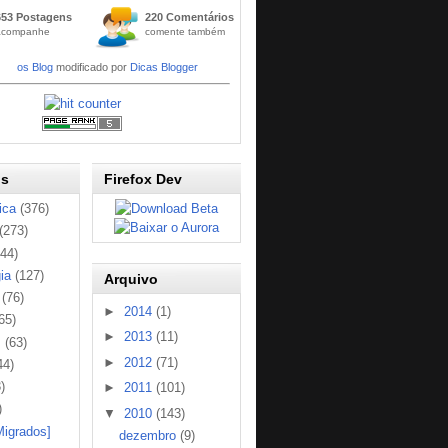
Widge
653 Postagens
220 Comentários
t
acompanhe
comente também
Códig
os Blog
modificado por
Dicas Blogger
os
Firefox Dev
ica
(376)
(273)
144)
ia
(127)
Arquivo
(76)
►
2014
(1)
65)
►
2013
(11)
s
(63)
►
2012
(71)
44)
)
►
2011
(101)
)
▼
2010
(143)
Migrados]
dezembro
(9)