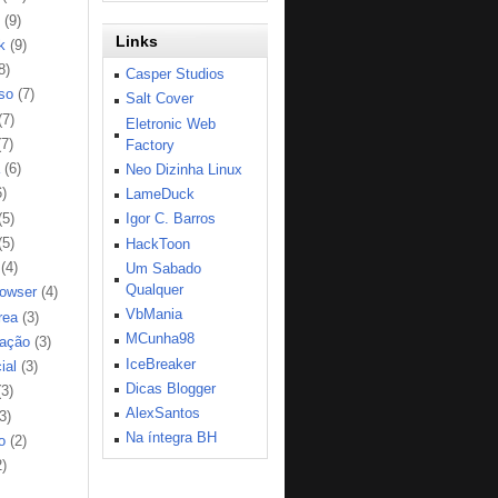
(9)
Links
k
(9)
8)
Casper Studios
so
(7)
Salt Cover
(7)
Eletronic Web
(7)
Factory
(6)
Neo Dizinha Linux
6)
LameDuck
(5)
Igor C. Barros
(5)
HackToon
(4)
Um Sabado
Qualquer
rowser
(4)
VbMania
rea
(3)
MCunha98
ação
(3)
IceBreaker
ial
(3)
Dicas Blogger
(3)
AlexSantos
3)
Na íntegra BH
o
(2)
2)