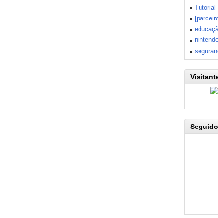
Tutorial
[parceir
educaç
nintend
seguran
Visitant
Seguido