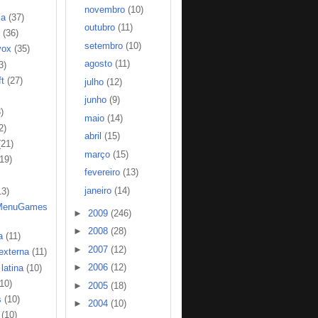
novembro
(10)
ia
(37)
outubro
(11)
(36)
setembro
(10)
vox
(35)
agosto
(11)
3)
t
(27)
julho
(12)
junho
(9)
)
maio
(14)
2)
abril
(15)
(21)
março
(15)
(19)
fevereiro
(13)
janeiro
(14)
13)
MenuGames
►
2009
(246)
►
2008
(28)
a
(11)
►
2007
(12)
 externa
(11)
►
2006
(12)
latina
(10)
(10)
►
2005
(18)
s
(10)
►
2004
(10)
(10)