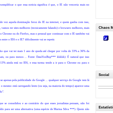
xemplificar o que essa noticia significa é que, o IE não venceria mais no
ou de vez aquela dominação feroz do IE na internet, e quem ganha com isso,
Chaos 
, vamos ter sites melhores (tecnicamente falando) e browsers melhores, mais
o do Chrome ou do Firefox, mas o pessoal que continuar com o IE também vai
 entre o IE6 e o IE7 dificilmente vai se repetir.
acho que vai ter mais 1 ano de queda até chegar por volta de 33% a 36% da
is, ou para menos ... Fonte: DataVoxBop*** kkkkk). É natural que isso
 13% ainda está no IE6, e essa turma tende a ir para o Chrome ou para o
Social
e apenas pela publicidade do Google ... qualquer serviço do Google tem lá
o mesmo está carregando lento (ou seja, na maioria do tempo) aparece uma
do".
ue se consolidou e ao contrário do que esses jornalistas pensam, não foi
Estatíst
uído para ser uma alternativa (uma espécie de Marina Silva ***). Quem não