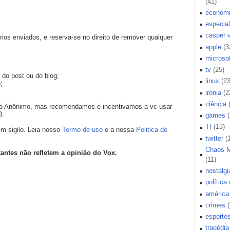
(41)
econom
especial
casper 
os enviados, e reserva-se no direito de remover qualquer
apple
(3
microsof
tv
(25)
 do post ou do blog;
linux
(23
;
ironia
(2
ciência
mo Anônimo, mas recomendamos e incentivamos a vc usar
D.
games
TI
(13)
m sigilo. Leia nosso
Termo de uso
e a nossa
Politica de
twitter
(
Chaos 
tantes não refletem a opinião do Vox.
(11)
nostalgi
política
américa 
crimes
esporte
tragédia