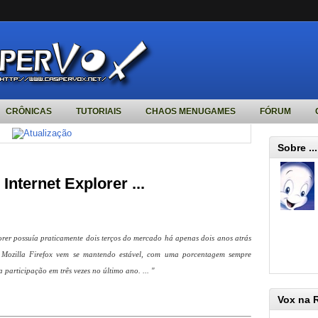
CRÔNICAS
TUTORIAIS
CHAOS MENUGAMES
FÓRUM
Sobre ...
nternet Explorer ...
orer possuía praticamente dois terços do mercado há apenas dois anos atrás
O Mozilla Firefox vem se mantendo estável, com uma porcentagem sempre
articipação em três vezes no último ano. ... "
Vox na 