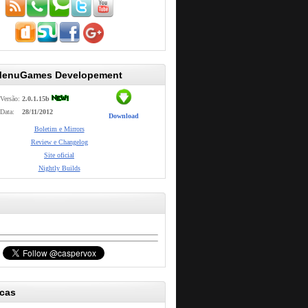
MenuGames Developement
Versão:
2.0.1.15b
Data:
28/11/2012
Download
Boletim e Mirrors
Review e Changelog
Site oficial
Nightly Builds
icas