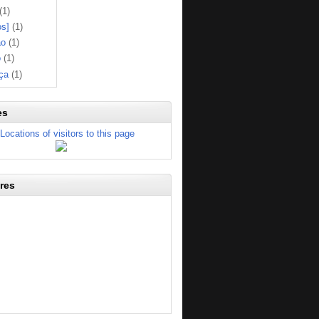
(1)
os]
(1)
ão
(1)
o
(1)
ça
(1)
es
res