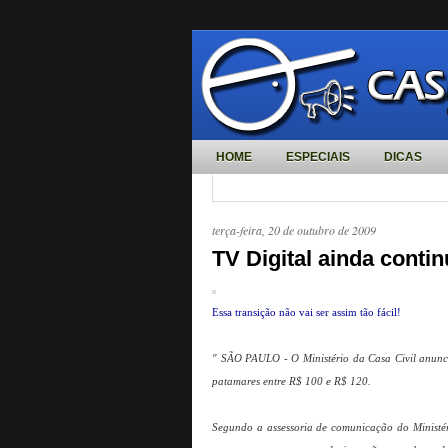
HOME
ESPECIAIS
DICAS
terça-feira, 20 de outubro de 2009
TV Digital ainda contin
Essa transição não vai ser assim tão fácil!
" SÃO PAULO - O Ministério da Casa Civil anunci
patamares entre R$ 100 e R$ 120.
Segundo a assessoria de comunicação do Ministér