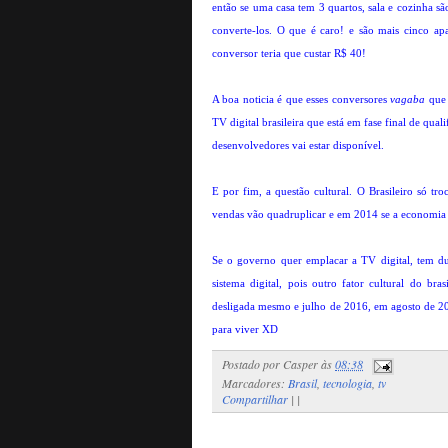
então se uma casa tem 3 quartos, sala e cozinha s
converte-los. O que é caro! e são mais cinco a
conversor teria que custar R$ 40!
A boa noticia é que esses conversores
vagaba
que 
TV digital brasileira que está em fase final de qual
desenvolvedores vai estar disponível.
E por fim, a questão cultural. O Brasileiro só t
vendas vão quadruplicar e em 2014 se a economia 
Se o governo quer emplacar a TV digital, tem d
sistema digital, pois outro fator cultural do br
desligada mesmo e julho de 2016, em agosto de 201
para viver XD
Postado por
Casper
às
08:38
Marcadores:
Brasil
,
tecnologia
,
tv
Compartilhar
|
|