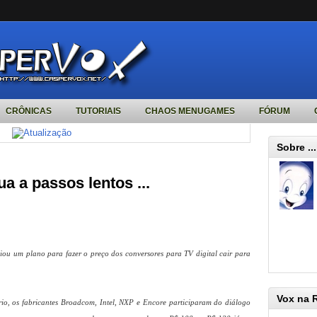
CRÔNICAS
TUTORIAIS
CHAOS MENUGAMES
FÓRUM
Sobre ...
ua a passos lentos ...
ou um plano para fazer o preço dos conversores para TV digital cair para
Vox na 
io, os fabricantes Broadcom, Intel, NXP e Encore participaram do diálogo