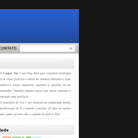
CONTATO
O
Casper Vox
é um blog feito para comentar tecnologia
(e as vezes politica) e outros de maneira alternativa, mais
realista e menos imparcial, expondo as opiniões de seu
mantedor. Também fazemos posts com dicas, especiais e
tutoriais para auxilia-lo.
O mantedor do Vox é um cientista da computação (nerd),
profissional de TI e metido a escritor.
(O fato do mesmo
não saber escrever não o impede de fazê-lo XD)
Rede