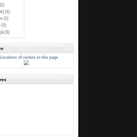
(1)
os]
(1)
ão
(1)
o
(1)
ça
(1)
es
res