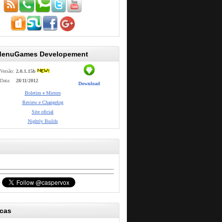
MenuGames Developement
Versão:
2.0.1.15b
Data:
28/11/2012
Download
Boletim e Mirrors
Review e Changelog
Site oficial
Nightly Builds
icas