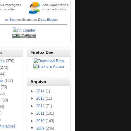
Widge
653 Postagens
220 Comentários
t
acompanhe
comente também
Códig
os Blog
modificado por
Dicas Blogger
os
Firefox Dev
ica
(376)
(273)
144)
ia
(127)
Arquivo
(76)
►
2014
(1)
65)
►
2013
(11)
s
(63)
►
2012
(71)
44)
)
►
2011
(101)
)
►
2010
(143)
Migrados]
▼
2009
(246)