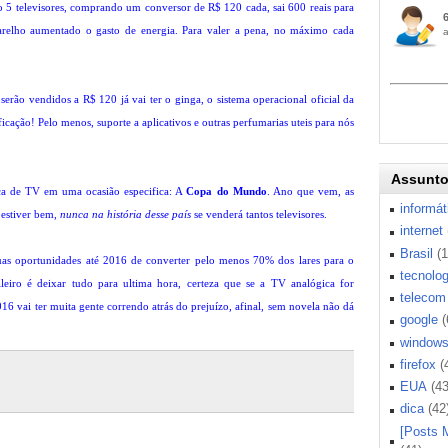
ão 5 televisores, comprando um conversor de R$ 120 cada, sai 600 reais para
parelho aumentado o gasto de energia. Para valer a pena, no máximo cada
serão vendidos a R$ 120 já vai ter o ginga, o sistema operacional oficial da
ificação! Pelo menos, suporte a aplicativos e outras perfumarias uteis para nós
Assunt
roca de TV em uma ocasião especifica: A
Copa do Mundo
. Ano que vem, as
informát
estiver bem,
nunca na história desse país
se venderá tantos televisores.
internet
Brasil
(
uas oportunidades até 2016 de converter pelo menos 70% dos lares para o
tecnolog
asileiro é deixar tudo para ultima hora, certeza que se a TV analógica for
telecom
6 vai ter muita gente correndo atrás do prejuízo, afinal, sem novela não dá
google
(
window
firefox
(
EUA
(43
dica
(42
[Posts 