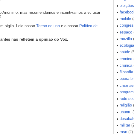
eleições
faceboo
mo Anônimo, mas recomendamos e incentivamos a vc usar
D.
mobile
(
congres
m sigilo. Leia nosso
Termo de uso
e a nossa
Politica de
espaço
mozilla
tantes não refletem a opinião do Vox.
ecologia
saúde
(
cronica
crônica
filosofia
opera b
crise aé
program
rede soc
religião
ubuntu
(
desabaf
militar
(
msn
(2)