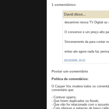
1 comentários:
David disse...
desanimei nessa TV Digital as
O conversor e um preço alto p
Sinceramente da para contar no
entao ate agora nada faz pensa
25/10/2009, 19:22
Postar um comentário
Politica de comentários:
O Casper Vox modera todos os comentári
comentário que:
- Contiver spams;
- Que forem duplicados ou floods;
- Que não for relacionado com o assunto
- Com ofensas e palavras de baixo calão