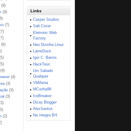
(9)
Links
k
(9)
8)
Casper Studios
so
(7)
Salt Cover
(7)
Eletronic Web
(7)
Factory
(6)
Neo Dizinha Linux
6)
LameDuck
(5)
Igor C. Barros
(5)
HackToon
(4)
Um Sabado
Qualquer
rowser
(4)
VbMania
rea
(3)
MCunha98
ação
(3)
IceBreaker
ial
(3)
Dicas Blogger
(3)
AlexSantos
3)
Na íntegra BH
o
(2)
2)