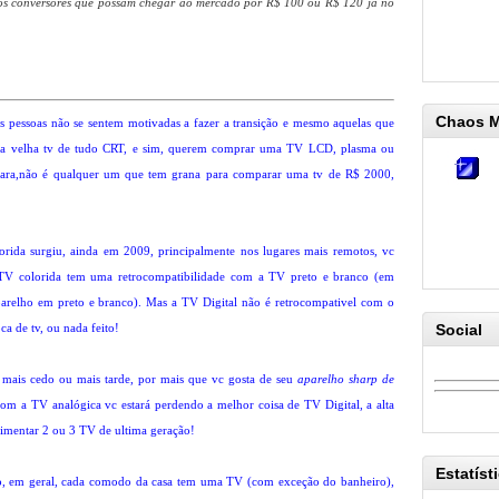
dos conversores que possam chegar ao mercado por R$ 100 ou R$ 120 já no
Chaos 
s pessoas não se sentem motivadas a fazer a transição e mesmo aquelas que
sua velha tv de tudo CRT, e sim, querem comprar uma TV LCD, plasma ou
ara,não é qualquer um que tem grana para comparar uma tv de R$ 2000,
da surgiu, ainda em 2009, principalmente nos lugares mais remotos, vc
 TV colorida tem uma retrocompatibilidade com a TV preto e branco (em
parelho em preto e branco). Mas a TV Digital não é retrocompativel com o
ca de tv, ou nada feito!
Social
, mais cedo ou mais tarde, por mais que vc gosta de seu
aparelho sharp de
 com a TV analógica vc estará perdendo a melhor coisa de TV Digital, a alta
limentar 2 ou 3 TV de ultima geração!
Estatíst
to, em geral, cada comodo da casa tem uma TV (com exceção do banheiro),