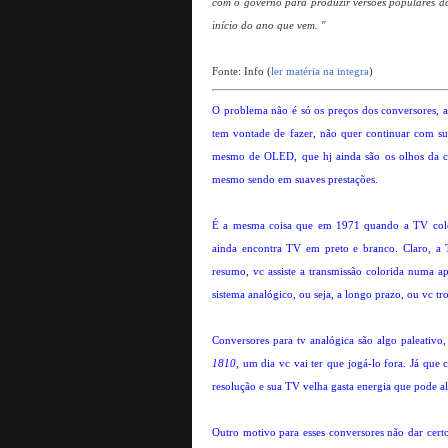
com o governo para produzir versões populares 
início do ano que vem. "
Fonte: Info (
ler matéria na integra
)
O problema não é só os preços dos conversores, a
tem vontade de fazer, não quer continuar com 
mesmo de OLED, que hj ainda são os olhos da c
mesmo sendo em suaves prestações.
É a mesma coisa que em 1971 quando a TV colori
ainda encontra TV em preto e branco. Claro, a
resumo, vc assiste a transmissão colorida numa a
sistema analógico, ou seja, a longo prazo, ou vc tro
Conversores para tv analógica são algo paleativo
1810
, um dia vc vai ter que jogá-lo fora. Já que
resolução e sua TV velha gasta energia que pode a
Outro motivo para esses conversores não dar cer