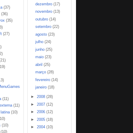
dezembro
(17)
ia
(37)
novembro
(13)
(36)
outubro
(14)
vox
(35)
setembro
(22)
3)
t
(27)
agosto
(23)
julho
(24)
)
junho
(25)
2)
maio
(23)
(21)
abril
(25)
(19)
março
(28)
fevereiro
(14)
13)
MenuGames
janeiro
(18)
►
2008
(28)
a
(11)
►
2007
(12)
 externa
(11)
►
2006
(12)
latina
(10)
(10)
►
2005
(18)
s
(10)
►
2004
(10)
(10)