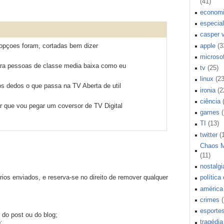
(41)
econom
especial
casper 
apple
(3
 opçoes foram, cortadas bem dizer
microsof
ara pessoas de classe media baixa como eu
tv
(25)
linux
(23
s dedos o que passa na TV Aberta de util
ironia
(2
ciência
r que vou pegar um coversor de TV Digital
games
TI
(13)
twitter
(
Chaos 
(11)
nostalgi
os enviados, e reserva-se no direito de remover qualquer
política
américa 
crimes
esporte
 do post ou do blog;
tragédia
;