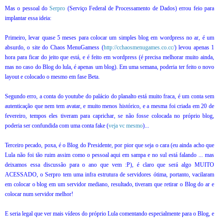
Mas o pessoal do
Serpro
(Serviço Federal de Processamento de Dados) errou feio para
implantar essa ideia:
Primeiro, levar quase 5 meses para colocar um simples blog em wordpress no ar, é um
absurdo, o site do Chaos MenuGamess (
http://cchaosmenugames.co.cc/
) levou apenas 1
hora para ficar do jeito que está, e é feito em wordpress (é precisa melhorar muito ainda,
mas no caso do Blog do lula, é apenas um blog). Em uma semana, poderia ter feito o novo
layout e colocado o mesmo em fase Beta.
Segundo erro, a conta do youtube do palácio do planalto está muito fraca, é um conta sem
autenticação que nem tem avatar, e muito menos histórico, e a mesma foi criada em 20 de
fevereiro, tempos eles tiveram para caprichar, se não fosse colocada no próprio blog,
poderia ser confundida com uma conta fake (
veja vc mesmo
)...
Terceiro pecado, poxa, é o Blog do Presidente, por pior que seja o cara (eu ainda acho que
Lula não foi tão ruim assim como o pessoal aqui em sampa e no sul está falando ... mas
deixamos essa discussão para o ano que vem :P), é claro que será algo MUITO
ACESSADO, o Serpro tem uma infra estrutura de servidores ótima, portanto, vacilaram
em colocar o blog em um servidor mediano, resultado, tiveram que retirar o Blog do ar e
colocar num servidor melhor!
E seria legal que ver mais vídeos do próprio Lula comentando especialmente para o Blog, e