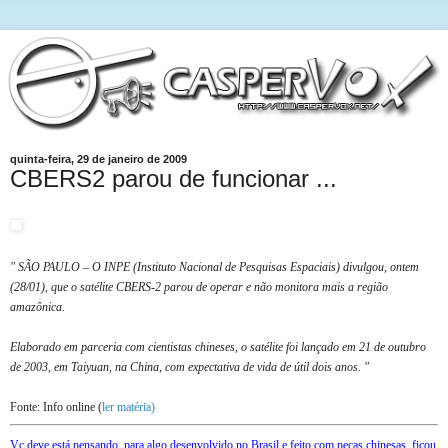
quinta-feira, 29 de janeiro de 2009
CBERS2 parou de funcionar ...
" SÃO PAULO – O INPE (Instituto Nacional de Pesquisas Espaciais) divulgou, ontem
(28/01), que o satélite CBERS-2 parou de operar e não monitora mais a região
amazônica.
Elaborado em parceria com cientistas chineses, o satélite foi lançado em 21 de outubro
de 2003, em Taiyuan, na China, com expectativa de vida de útil dois anos. "
Fonte: Info online (
ler matéria)
Vc deve está pensando, para algo desenvolvido no Brasil e feito com peças chinesas, ficou